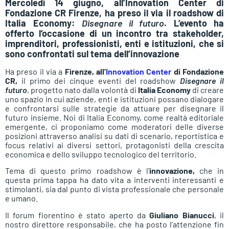
Mercoledì 14 giugno, all’Innovation Center di
Fondazione CR Firenze, ha preso il via il roadshow di
Italia Economy:
Disegnare il futuro
. L’evento ha
offerto l’occasione di un incontro tra stakeholder,
imprenditori, professionisti, enti e istituzioni, che si
sono confrontati sul tema dell’innovazione
Ha preso il via a
Firenze, all’
Innovation Center
di Fondazione
CR,
il primo dei cinque eventi del roadshow
Disegnare il
futuro
, progetto nato dalla volontà di
Italia Economy
di creare
uno spazio in cui aziende, enti e istituzioni possano dialogare
e confrontarsi sulle strategie da attuare per disegnare il
futuro insieme. Noi di Italia Economy, come realtà editoriale
emergente, ci proponiamo come moderatori delle diverse
posizioni attraverso analisi su dati di scenario, reportistica e
focus relativi ai diversi settori, protagonisti della crescita
economica e dello sviluppo tecnologico del territorio.
Tema di questo primo roadshow è l’
innovazione,
che in
questa prima tappa ha dato vita a interventi interessanti e
stimolanti, sia dal punto di vista professionale che personale
e umano.
Il forum fiorentino è stato aperto da
Giuliano Bianucci
, il
nostro direttore responsabile, che ha posto l’attenzione fin