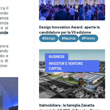
ra il
fondo
tanza
cenza
Design Innovation Award: aperte le
te ai
candidature per la VII edizione
ande
#Design
#Nautica
#Premio
avora
ando
ndo e
BUSINESS
to di
INVESTOR E VENTURE
ione:
CAPITAL
Italmobiliare: la famiglia Zanatta