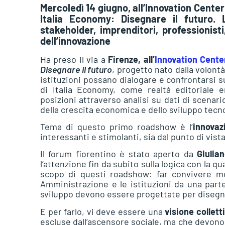
Mercoledì 14 giugno, all’Innovation Center
Italia Economy: Disegnare il futuro. 
stakeholder, imprenditori, professionisti
dell’innovazione
Ha preso il via a
Firenze, all’
Innovation Cente
Disegnare il futuro
, progetto nato dalla volont
istituzioni possano dialogare e confrontarsi s
di Italia Economy, come realtà editoriale
posizioni attraverso analisi su dati di scenario
della crescita economica e dello sviluppo tecno
Tema di questo primo roadshow è l’
innovaz
interessanti e stimolanti, sia dal punto di vi
Il forum fiorentino è stato aperto da
Giulia
l’attenzione fin da subito sulla logica con la q
scopo di questi roadshow: far convivere mo
Amministrazione e le istituzioni da una parte 
sviluppo devono essere progettate per disegnar
E per farlo, vi deve essere una
visione collett
escluse dall’ascensore sociale, ma che devono e