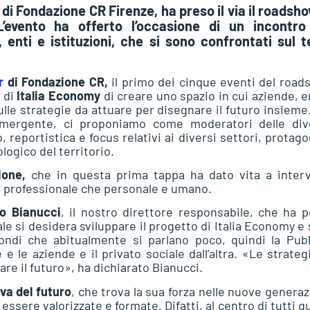
 di Fondazione CR Firenze, ha preso il via il roadsho
L’evento ha offerto l’occasione di un incontro
, enti e istituzioni, che si sono confrontati sul 
r
di Fondazione CR,
il primo dei cinque eventi del roa
à di
Italia Economy
di creare uno spazio in cui aziende, e
ulle strategie da attuare per disegnare il futuro insieme
 emergente, ci proponiamo come moderatori delle div
, reportistica e focus relativi ai diversi settori, protago
logico del territorio.
ione,
che in questa prima tappa ha dato vita a interv
sta professionale che personale e umano.
no Bianucci
, il nostro direttore responsabile, che ha 
uale si desidera sviluppare il progetto di Italia Economy e 
ndi che abitualmente si parlano poco, quindi la Pubb
e le aziende e il privato sociale dall’altra. «Le strateg
e il futuro», ha dichiarato Bianucci.
iva
del futuro
, che trova la sua forza nelle nuove generaz
ssere valorizzate e formate. Difatti, al centro di tutti q