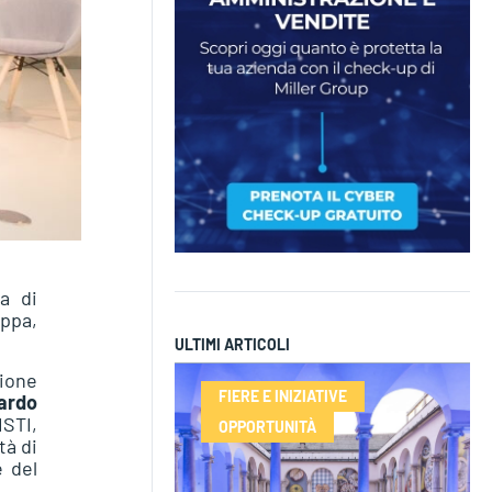
ta di
appa,
ULTIMI ARTICOLI
zione
FIERE E INIZIATIVE
ardo
ISTI,
OPPORTUNITÀ
tà di
e del