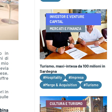
INVESTOR E VENTURE
CAPITAL
MERCATI E FINANZA
o in
ni di
 mio
Turismo, maxi-intesa da 100 milioni in
devia
Sardegna
aese,
offre
#Hospitality
#Impresa
#Merge & Acquisition
#Turismo
ri in
sulle
CULTURA E TURISMO
bina