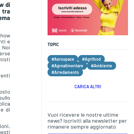
w di
 tra
tema
dshow
nti e
TOPIC
. Noi
erse
nisti
#Aerospace
#Agrifood
#Agroalimentare
#Ambiente
#Arredamento
enti
CARICA ALTRI
posto
sullo
lica
ie di
Vuoi ricevere le nostre ultime
news? Iscriviti alla newsletter per
ioni,
rimanere sempre aggiornato
uesti