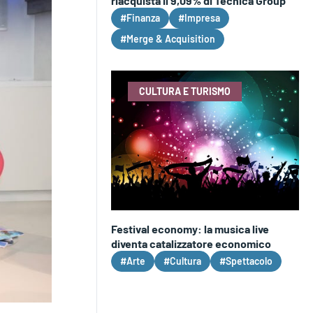
riacquista il 9,09% di Tecnica Group
#Finanza
#Impresa
#Merge & Acquisition
CULTURA E TURISMO
Festival economy: la musica live
diventa catalizzatore economico
#Arte
#Cultura
#Spettacolo