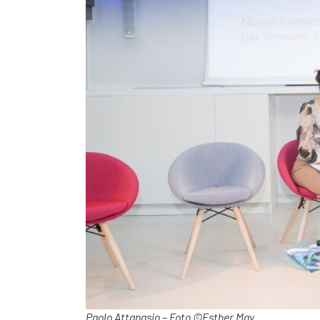
Paolo Attanasio – Foto ©Esther May