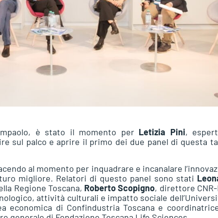
Giampaolo, è stato il momento per
Letizia Pini
, esper
ire sul palco e aprire il primo dei due panel di questa t
a facendo al momento per inquadrare e incanalare l’innova
turo migliore. Relatori di questo panel sono stati
Leon
della Regione Toscana,
Roberto Scopigno
, direttore CNR-
ologico, attività culturali e impatto sociale dell’Universi
ea economica di Confindustria Toscana e coordinatric
ore generale di Fondazione Toscana Life Sciences.