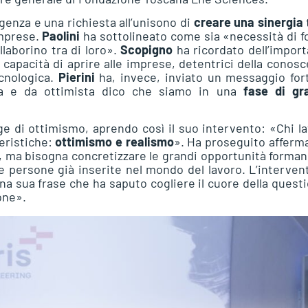
genza e una richiesta all’unisono di
creare una sinergia
t
imprese.
Paolini
ha sottolineato come sia «necessità di 
llaborino tra di loro».
Scopigno
ha ricordato dell’impor
a capacità di aprire alle imprese, detentrici della conos
ecnologica.
Pierini
ha, invece, inviato un messaggio for
ta e da ottimista dico che siamo in una
fase di gr
ge di ottimismo, aprendo così il suo intervento: «Chi l
eristiche:
ottimismo e realismo
». Ha proseguito afferm
ti, ma bisogna concretizzare le grandi opportunità forma
le persone già inserite nel mondo del lavoro. L’interven
na sua frase che ha saputo cogliere il cuore della quest
one».