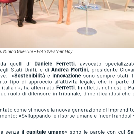
i, Milena Guerrini – Foto ©Esther May
 da quelli di
Daniele Ferretti
, avvocato specializzat
negli Stati Uniti, e di
Andrea Mortini
, presidente Giova
ove. «
Sostenibilità
e
innovazione
sono sempre stati il
to tipo di approccio all’attività legale, che in parte 
i italiani», ha affermato
Ferretti
. In effetti, nel nostro P
o ruolo di difensore in tribunale, dimenticandosi che 
ontato come si muove la nuova generazione di imprendito
mento: «Sviluppando le risorse umane e incentrandosi 
ita senza
il capitale umano
» sono le parole con cui
Sa