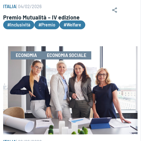
ITALIA
|
04/02/2026
Premio Mutualità – IV edizione
#Inclusività
#Premio
#Welfare
ECONOMIA
ECONOMIA SOCIALE