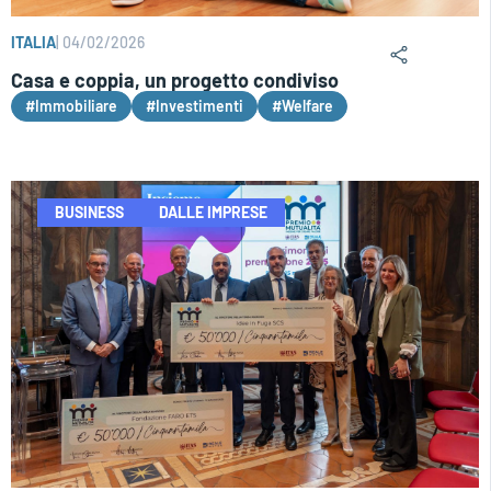
ITALIA
|
04/02/2026
Casa e coppia, un progetto condiviso
#Immobiliare
#Investimenti
#Welfare
BUSINESS
DALLE IMPRESE