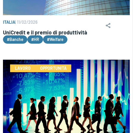
ITALIA
|
11/02/2026
UniCredit e il premio di produttività
#Banche
#HR
#Welfare
LAVORO
OPPORTUNITÀ