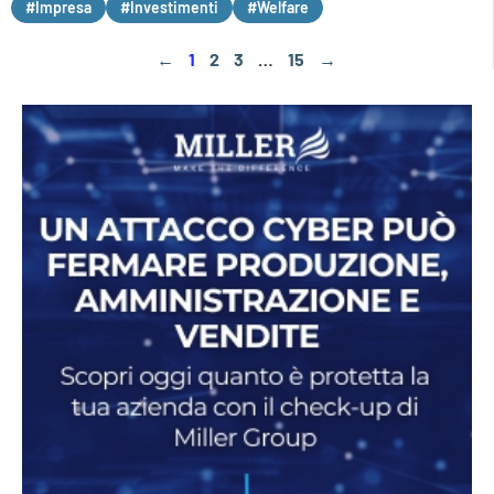
#Impresa
#Investimenti
#Welfare
←
1
2
3
…
15
→