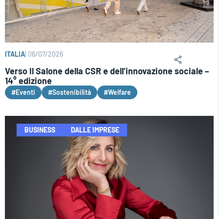
ITALIA
|
06/07/2026
Verso Il Salone della CSR e dell’innovazione sociale –
14° edizione
#Eventi
#Sostenibilità
#Welfare
BUSINESS
DALLE IMPRESE