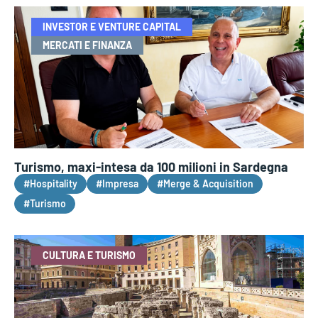
INVESTOR E VENTURE CAPITAL
MERCATI E FINANZA
Turismo, maxi-intesa da 100 milioni in Sardegna
#Hospitality
#Impresa
#Merge & Acquisition
#Turismo
CULTURA E TURISMO