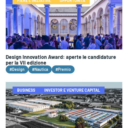
FIERE E INIZIATIVE
OPPORTUNITÀ
Design Innovation Award: aperte le candidature
per la VII edizione
#Design
#Nautica
#Premio
BUSINESS
INVESTOR E VENTURE CAPITAL