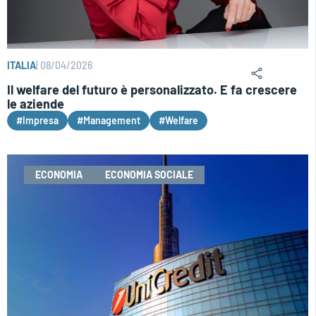
ITALIA
|
08/04/2026
Il welfare del futuro è personalizzato. E fa crescere
le aziende
#Impresa
#Management
#Welfare
ECONOMIA
ECONOMIA SOCIALE