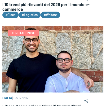
I 10 trend più rilevanti del 2026 per il mondo e-
commerce
#Fisco
#Logistica
#Welfare
I PROTAGONISTI
ITALIA
|
03/12/2025