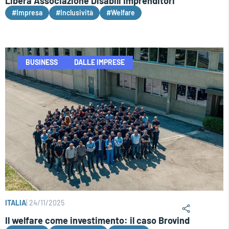
Libera Associazione Disabili Imprenditori
#Impresa
#Inclusività
#Welfare
BUSINESS
DALLE IMPRESE
ITALIA
|
24/11/2025
Il welfare come investimento: il caso Brovind