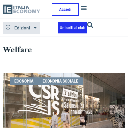
Accedi
Edizioni
Unisciti al club
Home
»
Welfare
Welfare
ECONOMIA
ECONOMIA SOCIALE