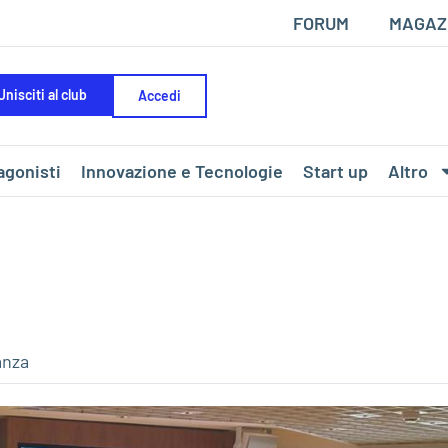
FORUM
MAGAZ
Unisciti al club
Accedi
agonisti
Innovazione e Tecnologie
Start up
Altro
anza