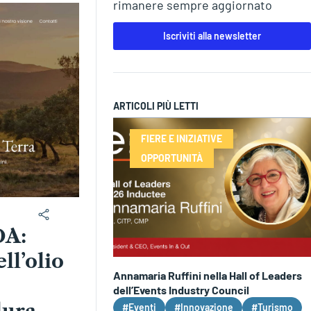
rimanere sempre aggiornato
Iscriviti alla newsletter
ARTICOLI PIÙ LETTI
FIERE E INIZIATIVE
OPPORTUNITÀ
A:
ll’olio
Annamaria Ruffini nella Hall of Leaders
dell’Events Industry Council
#Eventi
#Innovazione
#Turismo