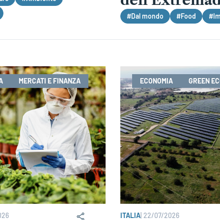
dell’Extrema
#Dal mondo
#Food
#Im
A
MERCATI E FINANZA
ECONOMIA
GREEN E
026
ITALIA
|
22/07/2026