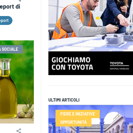
report di
port
 SOCIALE
ULTIMI ARTICOLI
FIERE E INIZIATIVE
OPPORTUNITÀ