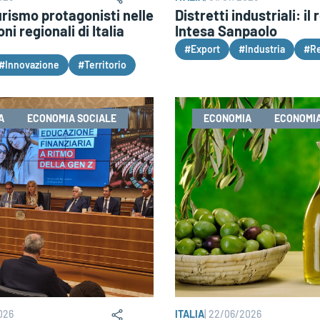
urismo protagonisti nelle
Distretti industriali: il 
ni regionali di Italia
Intesa Sanpaolo
#Export
#Industria
#Re
#Innovazione
#Territorio
A
ECONOMIA SOCIALE
ECONOMIA
ECONOMIA
026
ITALIA
|
22/06/2026