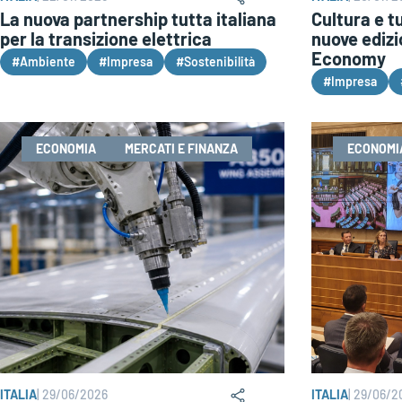
La nuova partnership tutta italiana
Cultura e t
per la transizione elettrica
nuove edizio
Economy
#Ambiente
#Impresa
#Sostenibilità
#Impresa
ECONOMIA
MERCATI E FINANZA
ECONOMI
ITALIA
|
29/06/2026
ITALIA
|
29/06/2