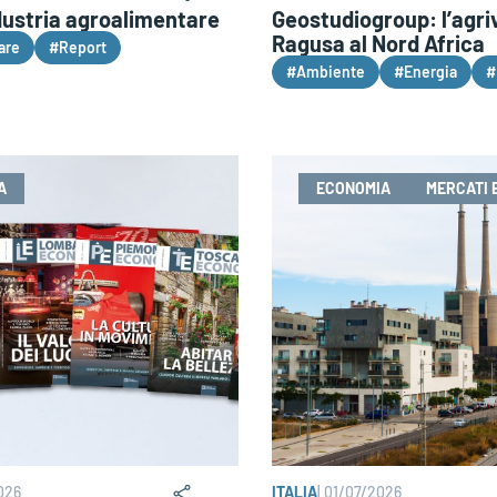
dustria agroalimentare
Geostudiogroup: l’agri
Ragusa al Nord Africa
are
#Report
#Ambiente
#Energia
#
A
ECONOMIA
MERCATI 
026
ITALIA
|
01/07/2026