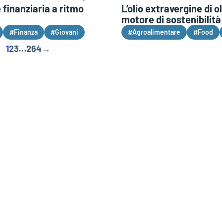
finanziaria a ritmo
L’olio extravergine di o
motore di sostenibilità
#Finanza
#Giovani
#Agroalimentare
#Food
1
2
3
…
264
→