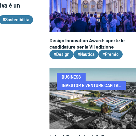
liva è un
#Sostenibilità
Design Innovation Award: aperte le
candidature per la VII edizione
#Design
#Nautica
#Premio
BUSINESS
INVESTOR E VENTURE CAPITAL