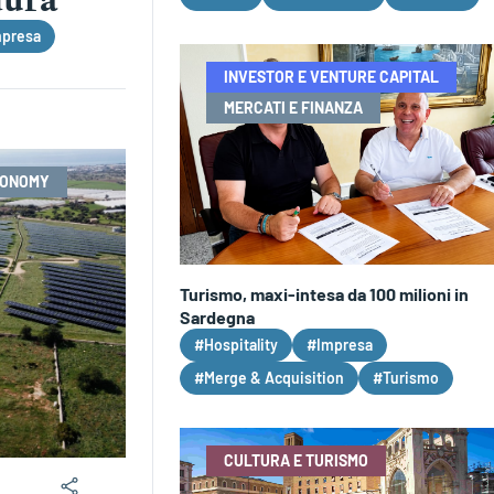
dura
presa
INVESTOR E VENTURE CAPITAL
MERCATI E FINANZA
CONOMY
Turismo, maxi-intesa da 100 milioni in
Sardegna
#Hospitality
#Impresa
#Merge & Acquisition
#Turismo
CULTURA E TURISMO