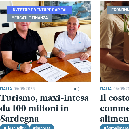
INVESTOR E VENTURE CAPITAL
ECONOMI
MERCATI E FINANZA
ITALIA
|
05/08/2026
ITALIA
|
05/08/2
Turismo, maxi-intesa
Il cost
da 100 milioni in
comme
Sardegna
alimen
#Hospitality
#Impresa
#Agroaliment