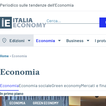
Periodico sulle tendenze dell’Economia
Edizioni
Economia
Business
I prot
Home
»
Economia
Economia
Economia
Economia sociale
Green economy
Mercati e fin
In primo piano
ECONOMIA
GREEN ECONOMY