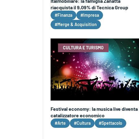
Italmobiliare: la famiglia Zanatta
riacquista il 9,09% di Tecnica Group
#Finanza
#Impresa
#Merge & Acquisition
CULTURA E TURISMO
Festival economy: la musica live diventa
catalizzatore economico
#Arte
#Cultura
#Spettacolo