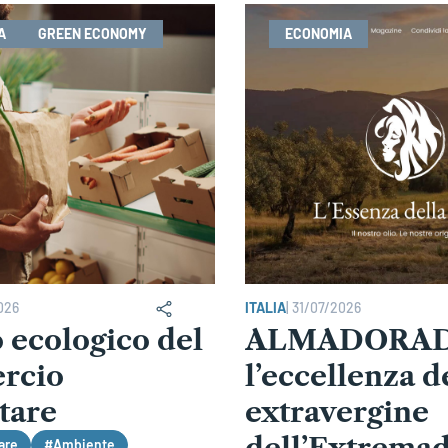
A
GREEN ECONOMY
ECONOMIA
026
ITALIA
|
31/07/2026
o ecologico del
ALMADORAD
rcio
l’eccellenza de
tare
extravergine
are
#Ambiente