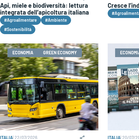
Api, miele e biodiversità: lettura
Cresce l’in
integrata dell’apicoltura italiana
#Agroaliment
#Agroalimentare
#Ambiente
#Sostenibilità
ECONOMIA
GREEN ECONOMY
ECONOMI
ITALIA
|
22/07/2026
ITALIA
|
20/07/2