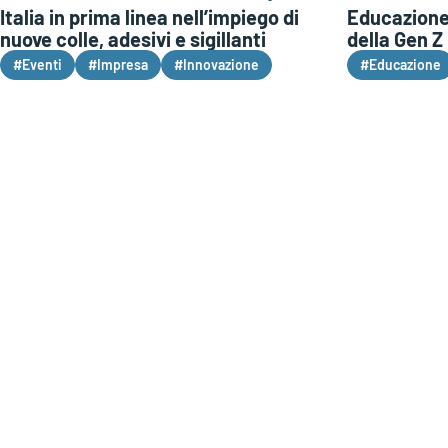
Italia in prima linea nell’impiego di
Educazione 
nuove colle, adesivi e sigillanti
della Gen Z
#Eventi
#Impresa
#Innovazione
#Educazione