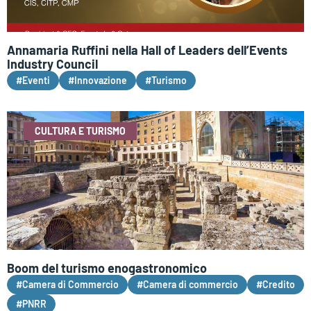
Annamaria Ruffini nella Hall of Leaders dell’Events
Industry Council
#Eventi
#Innovazione
#Turismo
CULTURA E TURISMO
Boom del turismo enogastronomico
#Camera di Commercio
#Camera di commercio
#Credito
#PNRR