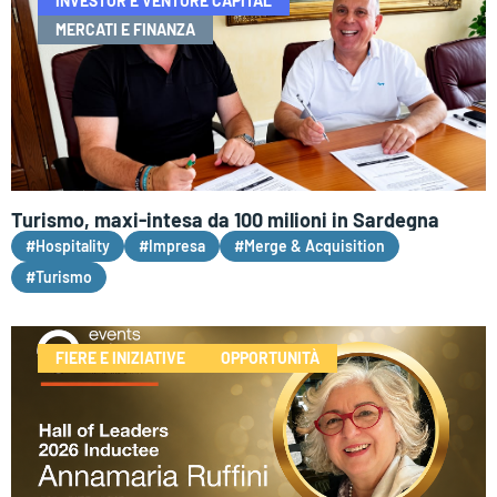
INVESTOR E VENTURE CAPITAL
MERCATI E FINANZA
Turismo, maxi-intesa da 100 milioni in Sardegna
#Hospitality
#Impresa
#Merge & Acquisition
#Turismo
FIERE E INIZIATIVE
OPPORTUNITÀ