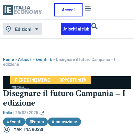
Accedi
Edizioni
Unisciti al club
Home
»
Articoli
»
Eventi IE
»
Disegnare il futuro Campania – I
edizione
FIERE E INIZIATIVE
OPPORTUNITÀ
Disegnare il futuro Campania – I
edizione
Italia
|
29/03/2025
#Eventi
#Forum
#Innovazione
MARTINA ROSSI