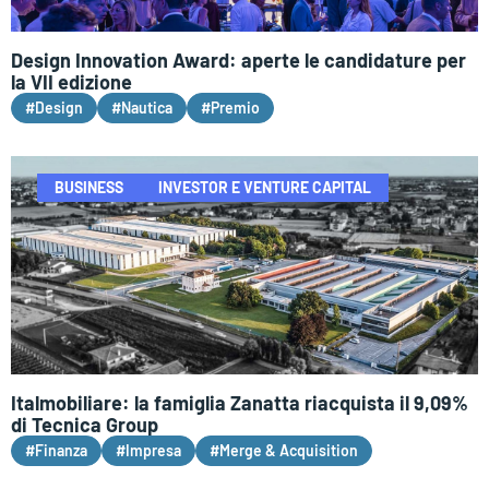
Design Innovation Award: aperte le candidature per
la VII edizione
#Design
#Nautica
#Premio
BUSINESS
INVESTOR E VENTURE CAPITAL
Italmobiliare: la famiglia Zanatta riacquista il 9,09%
di Tecnica Group
#Finanza
#Impresa
#Merge & Acquisition