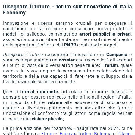
Disegnare il futuro – forum sull’innovazione di Italia
Economy
Innovazione e ricerca saranno cruciali per disegnare il
cambiamento e far nascere e consolidare nuovi prodotti e
modelli di sviluppo, coinvolgendo
attori pubblici e privati
,
associazioni, università e fondazioni per usufruire al meglio
delle opportunità offerte dal
PNRR
e dai fondi europei.
Disegnare il futuro
racconterà l’innovazione in
Campania
e
sarà accompagnato da un
dossier
che raccoglierà gli scenari
e i punti di vista dei diversi attori delle filiere; il
forum
, quale
evento dal vivo, fungerà da coronamento e celebrazione del
territorio e della sua capacità di fare rete e sviluppo, sia a
livello nazionale sia internazionale.
Questo
format itinerante
, articolato in forum e dossier, è
pensato per essere replicato nelle principali regioni d’Italia,
in modo da offrire
vetrine
alle esperienze di successo e
aiutarle a diventare patrimonio comune, oltre che fornire
un’occasione di confronto tra gli attori come regola per far
crescere una
visione plurale
.
La prima edizione del roadshow, inaugurata nel 2023, ci ha
visti fare tappa a
Firenze
,
Padova
,
Torino
,
Bologna
e
Milano
.