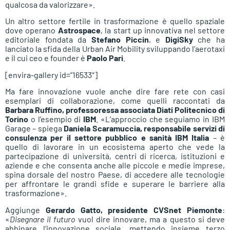
qualcosa da valorizzare».
Un altro settore fertile in trasformazione è quello spaziale
dove operano
Astrospace
, la start up innovativa nel settore
editoriale fondata da
Stefano Piccin
, e
DigiSky
che ha
lanciato la sfida della Urban Air Mobility sviluppando l’aerotaxi
e il cui ceo e founder è
Paolo Pari
.
[envira-gallery id=”16533″]
Ma fare innovazione vuole anche dire fare rete con casi
esemplari di collaborazione, come quelli raccontati da
Barbara Ruffino, professoressa associata Diati Politecnico di
Torino
o l’esempio di
IBM
. «L’approccio che seguiamo in IBM
Garage – spiega
Daniela Scaramuccia, responsabile servizi di
consulenza per il settore pubblico e sanità IBM Italia
– è
quello di lavorare in un ecosistema aperto che vede la
partecipazione di università, centri di ricerca, istituzioni e
aziende e che consenta anche alle piccole e medie imprese,
spina dorsale del nostro Paese, di accedere alle tecnologie
per affrontare le grandi sfide e superare le barriere alla
trasformazione».
Aggiunge
Gerardo Gatto, presidente CVSnet Piemonte
:
«
Disegnare il futuro
vuol dire innovare, ma a questo si deve
abbinare l’innovazione sociale, mettendo insieme terzo