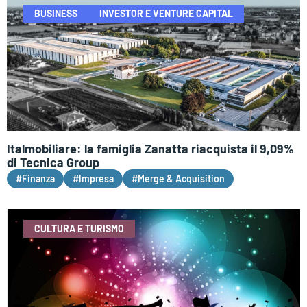
BUSINESS
INVESTOR E VENTURE CAPITAL
Italmobiliare: la famiglia Zanatta riacquista il 9,09%
di Tecnica Group
#Finanza
#Impresa
#Merge & Acquisition
CULTURA E TURISMO