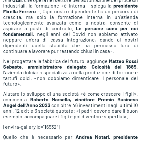
industriali, la formazione «è interna – spiega la
presidente
Mirella Ferrero
–. Ogni nostro dipendente ha un percorso di
crescita, ma solo la formazione interna in un’azienda
tecnologicamente avanzata come la nostra, consente di
aspirare a posti di controllo.
Le persone sono per noi
fondamentali
: negli anni del Covid non abbiamo attivato
neppure un’ora di cassa integrazione, dando ai nostri
dipendenti quella stabilità che ha permesso loro di
continuare a lavorare pur restando chiusi in casa».
Nel progettare la fabbrica del futuro, aggiunge
Matteo Rossi
Sebaste, amministratore delegato Golosità del 1885
,
l’azienda dolciaria specializzata nella produzione di torrone e
tartufi dolci, «non dobbiamo dimenticare il personale del
futuro».
Aiutare lo sviluppo di una società «è come crescere i figli»,
commenta
Roberto Marsella, vincitore Premio Business
Angel dell’Anno 2023
con oltre 46 investimenti negli ultimi 10
anni, 12 exit e 3 società quotate: «I padri devono dare il buon
esempio, accompagnare i figli e poi diventare superflui».
[envira-gallery id=”16532″]
Quello che è necessario per
Andrea Notari, presidente