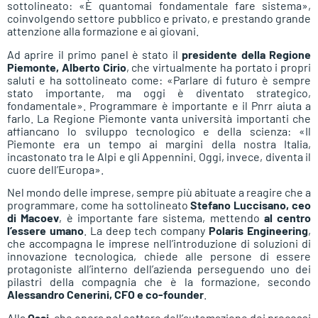
sottolineato: «È quantomai fondamentale fare sistema»,
coinvolgendo settore pubblico e privato, e prestando grande
attenzione alla formazione e ai giovani.
Ad aprire il primo panel è stato il
presidente della Regione
Piemonte, Alberto Cirio
, che virtualmente ha portato i propri
saluti e ha sottolineato come: «Parlare di futuro è sempre
stato importante, ma oggi è diventato strategico,
fondamentale». Programmare è importante e il Pnrr aiuta a
farlo. La Regione Piemonte vanta università importanti che
affiancano lo sviluppo tecnologico e della scienza: «Il
Piemonte era un tempo ai margini della nostra Italia,
incastonato tra le Alpi e gli Appennini. Oggi, invece, diventa il
cuore dell’Europa».
Nel mondo delle imprese, sempre più abituate a reagire che a
programmare, come ha sottolineato
Stefano Luccisano, ceo
di Macoev
, è importante fare sistema, mettendo
al centro
l’essere umano
. La deep tech company
Polaris Engineering
,
che accompagna le imprese nell’introduzione di soluzioni di
innovazione tecnologica, chiede alle persone di essere
protagoniste all’interno dell’azienda perseguendo uno dei
pilastri della compagnia che è la formazione, secondo
Alessandro Cenerini, CFO e co-founder
.
Alla
Osai
, che opera nel settore dell’automazione dei processi