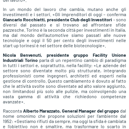
In un mondo del lavoro che cambia, mutano anche gli
investimenti e i settori. «Gli imprenditori di oggi – conferma
Giancarlo Rocchietti, presidente Club degli Investitori
– sono
diversi dal passato e si trovano ad affrontare sfide
pazzesche. Torino è la seconda città per investimenti in Italia,
ma dal mondo dell’automotive siamo passati alle nuove
tecnologie e oggi il 50 per cento degli investimenti nelle
start up torinesi è nel settore delle biotecnologie».
Nicola Benvenuti, presidente gruppo Facility Unione
Industriali Torino
parla di un repentino cambio di paradigma
in tutti i settori e, soprattutto, nella facility: «Le aziende del
settore sono diventate molto più strutturate, integrando
professionisti come ingegneri, architetti ed esperti nella
gestione di controllo. Questo cambiamento è dovuto al fatto
che le attività svolte sono diventate ad alto valore aggiunto,
non limitandosi più solo alle pulizie, ma coinvolgendo una
vasta gamma di attività che richiedono competenze
avanzate».
Racconta
Alberto Marazzato, General Manager del gruppo
dal
nome omonimo che propone soluzioni per l’ambiente dal
1952: «Gestiamo rifiuti da sempre, ma oggi la sfida è cambiata
e l’obiettivo non è smaltire, ma trasformare lo scarto in