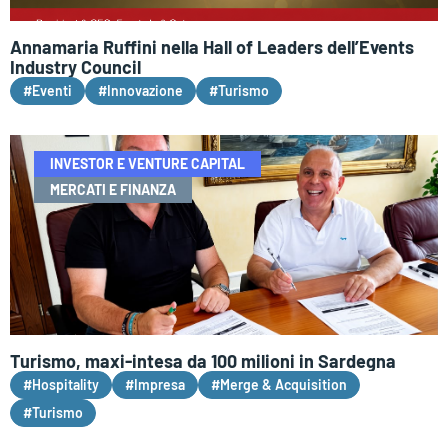
Annamaria Ruffini nella Hall of Leaders dell’Events
Industry Council
#Eventi
#Innovazione
#Turismo
INVESTOR E VENTURE CAPITAL
MERCATI E FINANZA
Turismo, maxi-intesa da 100 milioni in Sardegna
#Hospitality
#Impresa
#Merge & Acquisition
#Turismo