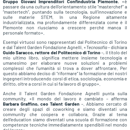
Gruppo Giovani Imprenditori Confindustria Piemonte
, «è
passare da una cultura dell’orientamento stile “masterchef” a
“mastertech”, puntando sulla tecnologia, sull’innovazione e
sulle materie STEM. In una Regione altamente
industrializzata, ma profondamente differenziata come è il
Piemonte non riusciamo a crescere perché manca il
personale formato».
Esempi virtuosi sono rappresentati dal Politecnico di Torino
e dal Talent Garden Fondazione Agnelli. «
Tecnosofia
– dichiara
Guido Saracco, rettore del Politecnico di Torino
–, il titolo del
mio ultimo libro, significa mettere insieme tecnologia e
umanesimo per elaborare nuove soluzioni a problemi
complessi che l’umanità si trova a dover affrontare. Per
questo abbiamo deciso di “riformare” la formazione dei nostri
ingegneri introducendo corsi di etica, sociologia, economia e
diritto, oltre a corsi in cui si fa lavoro di gruppo».
Anche il Talent Garden Fondazione Agnelli punta sulla
community. «Il mondo del lavoro è cambiato – afferma
Barbara Graffino, ceo Talent Garden
–. Abbiamo cercato di
creare degli spazi di coworking e siamo diventati una
community che coopera e collabora. Grazie al tema
dell’education siamo diventati una scuola di formazione con
competenze tecniche immediatamente spendibili nel mondo
del lavoro».