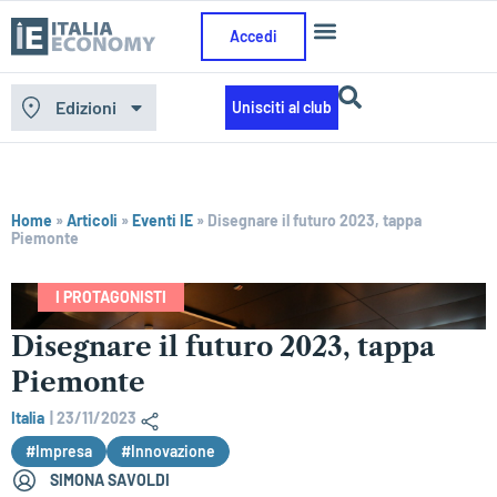
Accedi
Edizioni
Unisciti al club
Home
»
Articoli
»
Eventi IE
»
Disegnare il futuro 2023, tappa
Piemonte
I PROTAGONISTI
Disegnare il futuro 2023, tappa
Piemonte
Italia
|
23/11/2023
#Impresa
#Innovazione
SIMONA SAVOLDI