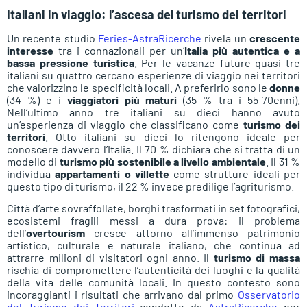
Italiani in viaggio: l’ascesa del turismo dei territori
Un recente studio
Feries-AstraRicerche
rivela un
crescente
interesse
tra i connazionali per un’
Italia più autentica e a
bassa pressione turistica
. Per le vacanze future quasi tre
italiani su quattro cercano esperienze di viaggio nei territori
che valorizzino le specificità locali. A preferirlo sono le
donne
(34 %) e i
viaggiatori più maturi
(35 % tra i 55-70enni).
Nell’ultimo anno tre italiani su dieci hanno avuto
un’esperienza di viaggio che classificano come
turismo dei
territori
. Otto italiani su dieci lo ritengono ideale per
conoscere davvero l’Italia. Il 70 % dichiara che si tratta di un
modello di
turismo più sostenibile a livello ambientale
. Il 31 %
individua
appartamenti o villette
come strutture ideali per
questo tipo di turismo, il 22 % invece predilige l’agriturismo.
Città d’arte sovraffollate, borghi trasformati in set fotografici,
ecosistemi fragili messi a dura prova: il problema
dell’
overtourism
cresce attorno all’immenso patrimonio
artistico, culturale e naturale italiano, che continua ad
attrarre milioni di visitatori ogni anno. Il
turismo di massa
rischia di compromettere l’autenticità dei luoghi e la qualità
della vita delle comunità locali. In questo contesto sono
incoraggianti i risultati che arrivano dal primo
Osservatorio
del Turismo dei Territori
condotto da
AstraRicerche
per