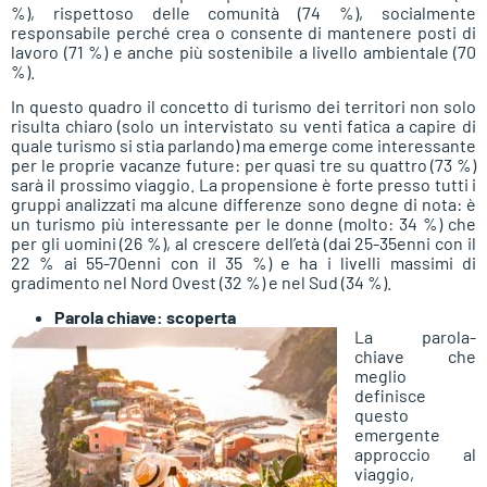
%), rispettoso delle comunità (74 %), socialmente
responsabile perché crea o consente di mantenere posti di
lavoro (71 %) e anche più sostenibile a livello ambientale (70
%).
In questo quadro il concetto di turismo dei territori non solo
risulta chiaro (solo un intervistato su venti fatica a capire di
quale turismo si stia parlando) ma emerge come interessante
per le proprie vacanze future: per quasi tre su quattro (73 %)
sarà il prossimo viaggio. La propensione è forte presso tutti i
gruppi analizzati ma alcune differenze sono degne di nota: è
un turismo più interessante per le donne (molto: 34 %) che
per gli uomini (26 %), al crescere dell’età (dai 25-35enni con il
22 % ai 55-70enni con il 35 %) e ha i livelli massimi di
gradimento nel Nord Ovest (32 %) e nel Sud (34 %).
Parola chiave: scoperta
La parola-
chiave che
meglio
definisce
questo
emergente
approccio al
viaggio,