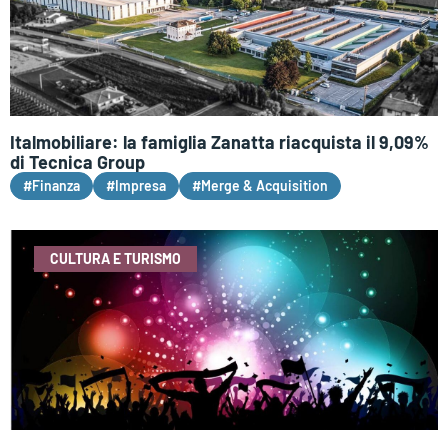
Italmobiliare: la famiglia Zanatta riacquista il 9,09%
di Tecnica Group
#Finanza
#Impresa
#Merge & Acquisition
CULTURA E TURISMO