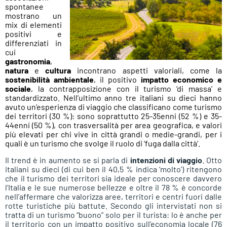
spontanee
mostrano un
mix di elementi
positivi e
differenziati in
cui
gastronomia
,
natura
e
cultura
incontrano aspetti valoriali, come la
sostenibilità ambientale
, il positivo
impatto economico e
sociale
, la contrapposizione con il turismo ‘di massa’ e
standardizzato. Nell’ultimo anno tre italiani su dieci hanno
avuto un’esperienza di viaggio che classificano come turismo
dei territori (30 %): sono soprattutto 25-35enni (52 %) e 35-
44enni (50 %), con trasversalità per area geografica, e valori
più elevati per chi vive in città grandi o medie-grandi, per i
quali è un turismo che svolge il ruolo di ‘fuga dalla città’.
Il trend è in aumento se si parla di
intenzioni di viaggio
. Otto
italiani su dieci (di cui ben il 40,5 % indica ‘molto’) ritengono
che il turismo dei territori sia ideale per conoscere davvero
l’Italia e le sue numerose bellezze e oltre il 78 % è concorde
nell’affermare che valorizza aree, territori e centri fuori dalle
rotte turistiche più battute. Secondo gli intervistati non si
tratta di un turismo “buono” solo per il turista: lo è anche per
il territorio con un impatto positivo sull’economia locale (76