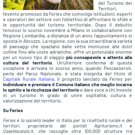
del Turismo dei
Territori,
l’evento promosso da Feries che coinvolge istituzioni, esperti
e operatori del settore con l’obiettivo di affrontare le sfide e
le opportunità del turismo territoriale. Dopo il debutto
tenutosi lo scorso novembre a Milano in collaborazione con
Regione Lombardia, a distanza di un anno l’appuntamento si
sposta in Abruzzo. La regione, con la sua straordinaria varietà
di paesaggi che spaziano dalle vette montuose alle dolci
colline fino alle coste adriatiche, offre un potenziale enorme
per un nuovo tipo di viaggio
più consapevole e attento alla
cultura del territorio
. Un’ulteriore conferma di questa
vocazione è arrivata lo scorso anno, quando Pescasseroli,
perla del Parco Nazionale, è stata insignita del titolo di
Capitale Rurale Italiana
, il progetto lanciato da Feries per
individuare e premiare il Comune italiano che meglio incarna
lo spirito e la ricchezza del territorio
e dare voce a chi investe
in un turismo in grado di unire ospitalità, cultura e
valorizzazione del territorio.
Su
Feries
Feries è la società leader in Italia per la ricettività rurale e dei
territori, proprietaria dei portali Agriturismo.it e
CaseVacanza.it, che raccoglie oltre 100.000 strutture tra