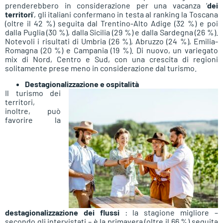
prenderebbero in considerazione per una vacanza ‘
dei
territori
’, gli italiani confermano in testa al ranking la Toscana
(oltre il 42 %) seguita dal Trentino-Alto Adige (32 %) e poi
dalla Puglia (30 %), dalla Sicilia (29 %) e dalla Sardegna (26 %).
Notevoli i risultati di Umbria (26 %), Abruzzo (24 %), Emilia-
Romagna (20 %) e Campania (19 %). Di nuovo, un variegato
mix di Nord, Centro e Sud, con una crescita di regioni
solitamente prese meno in considerazione dal turismo.
Destagionalizzazione e ospitalità
Il turismo dei
territori,
inoltre, può
favorire la
destagionalizzazione dei flussi
: la stagione migliore –
secondo gli intervistati – è la primavera (oltre il 66 %) seguita