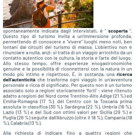
spontaneamente indicata dagli intervistati, è “
scoperta
“.
Questo tipo di turismo invita a un’immersione profonda,
permettendo di conoscere e “vivere” luoghi meno noti, ben
lontani dai circuiti del turismo di massa. L’obiettivo non è
rinunciare a nulla, anzi: si tratta di un viaggio arricchito da un
contatto autentico con la cultura, la storia e l’arte del luogo.
Allo stesso tempo, offre esperienze enogastronomiche
genuine e la possibilità di riconnettersi con la natura in un
modo più intimo e rispettoso. È, in sostanza, una
ricerca
dell’autenticità
che trasforma ogni viaggio in un’avventura
personale e ricca di significato. Per questo non è un turismo
associato solo a regioni storicamente ‘forti’ : viene ritenuto
adatto a regioni del Nord come Trentino-Alto Adige (21 %) ed
Emilia-Romagna (17 %), del Centro con la Toscana prima
assoluta in classifica (30 %), Sardegna (22 %), Umbria (16 %),
Lazio (13 %) e del Sud con ottimi valori per Sicilia (29 %) e
Puglia (26 %) seguite dall’Abruzzo (oltre il 18 %), Campania (18
%), Calabria (13 %).
Alla richiesta di indicare fino a quattro regioni che