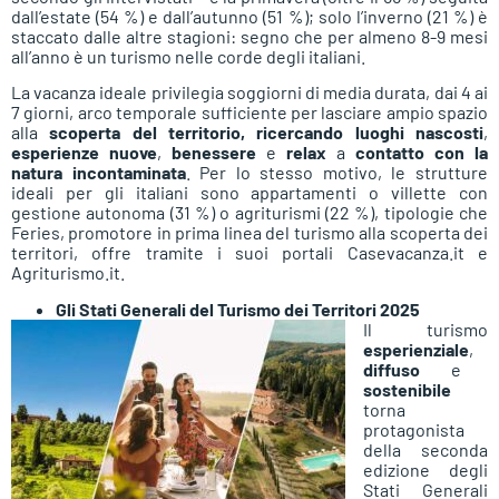
dall’estate (54 %) e dall’autunno (51 %); solo l’inverno (21 %) è
staccato dalle altre stagioni: segno che per almeno 8-9 mesi
all’anno è un turismo nelle corde degli italiani.
La vacanza ideale privilegia soggiorni di media durata, dai 4 ai
7 giorni, arco temporale sufficiente per lasciare ampio spazio
alla
scoperta del territorio,
ricercando luoghi nascosti
,
esperienze nuove
,
benessere
e
relax
a
contatto con la
natura incontaminata
. Per lo stesso motivo, le strutture
ideali per gli italiani sono appartamenti o villette con
gestione autonoma (31 %) o agriturismi (22 %), tipologie che
Feries, promotore in prima linea del turismo alla scoperta dei
territori, offre tramite i suoi portali Casevacanza.it e
Agriturismo.it.
Gli Stati Generali del Turismo dei Territori 2025
Il turismo
esperienziale
,
diffuso
e
sostenibile
torna
protagonista
della seconda
edizione degli
Stati Generali