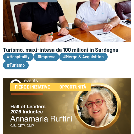
Turismo, maxi-intesa da 100 milioni in Sardegna
#Hospitality
#Impresa
#Merge & Acquisition
#Turismo
FIERE E INIZIATIVE
OPPORTUNITÀ