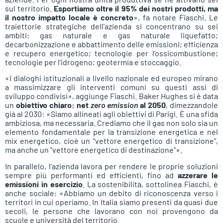
sul territorio.
Esportiamo oltre il 95% dei nostri prodotti, ma
il nostro impatto locale è concreto
», fa notare Fiaschi. Le
traiettorie strategiche dell’azienda si concentrano su sei
ambiti: gas naturale e gas naturale liquefatto;
decarbonizzazione e abbattimento delle emissioni; efficienza
e recupero energetico; tecnologie per l’ossicombustione;
tecnologie per l’idrogeno; geotermia e stoccaggio.
«I dialoghi istituzionali a livello nazionale ed europeo mirano
a massimizzare gli interventi comuni su questi assi di
sviluppo condivisi», aggiunge Fiaschi. Baker Hughes si è data
un
obiettivo chiaro: net
zero emission
al 2050
, dimezzandole
già al 2030: «Siamo allineati agli obiettivi di Parigi. È una sfida
ambiziosa, ma necessaria. Crediamo che il gas non solo sia un
elemento fondamentale per la transizione energetica e nel
mix energetico, cioè un “vettore energetico di transizione”,
ma anche un “vettore energetico di destinazione”».
In parallelo, l’azienda lavora per rendere le proprie soluzioni
sempre più performanti ed efficienti, fino ad
azzerare le
emissioni in esercizio
. La sostenibilità, sottolinea Fiaschi, è
anche sociale: «Abbiamo un debito di riconoscenza verso i
territori in cui operiamo. In Italia siamo presenti da quasi due
secoli, le persone che lavorano con noi provengono da
scuole e università del territorio.