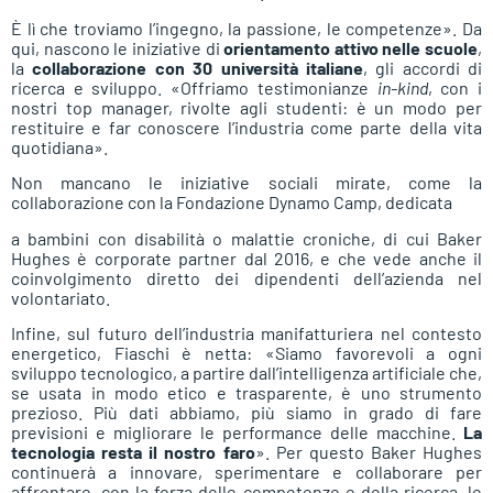
È lì che troviamo l’ingegno, la passione, le competenze». Da
qui, nascono le iniziative di
orientamento attivo nelle scuole
,
la
collaborazione con 30 università italiane
, gli accordi di
ricerca e sviluppo. «Offriamo testimonianze
in-kind
, con i
nostri top manager, rivolte agli studenti: è un modo per
restituire e far conoscere l’industria come parte della vita
quotidiana».
Non mancano le iniziative sociali mirate, come la
collaborazione con la Fondazione Dynamo Camp, dedicata
a bambini con disabilità o malattie croniche, di cui Baker
Hughes è corporate partner dal 2016, e che vede anche il
coinvolgimento diretto dei dipendenti dell’azienda nel
volontariato.
Infine, sul futuro dell’industria manifatturiera nel contesto
energetico, Fiaschi è netta: «Siamo favorevoli a ogni
sviluppo tecnologico, a partire dall’intelligenza artificiale che,
se usata in modo etico e trasparente, è uno strumento
prezioso. Più dati abbiamo, più siamo in grado di fare
previsioni e migliorare le performance delle macchine.
La
tecnologia resta il nostro faro
». Per questo Baker Hughes
continuerà a innovare, sperimentare e collaborare per
affrontare, con la forza delle competenze e della ricerca, le