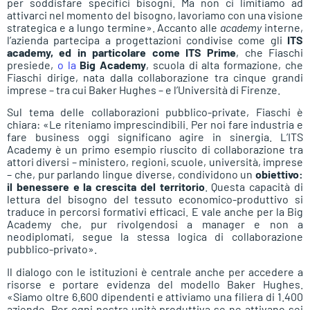
per soddisfare specifici bisogni. Ma non ci limitiamo ad
attivarci nel momento del bisogno, lavoriamo con una visione
strategica e a lungo termine». Accanto alle
academy
interne,
l’azienda partecipa a progettazioni condivise come gli
ITS
academy, ed in particolare come ITS Prime
, che Fiaschi
presiede,
o la
Big Academy
, scuola di alta formazione, che
Fiaschi dirige, nata dalla collaborazione tra cinque grandi
imprese – tra cui Baker Hughes – e l’Università di Firenze.
Sul tema delle collaborazioni pubblico-private, Fiaschi è
chiara: «Le riteniamo imprescindibili. Per noi fare industria e
fare business oggi significano agire in sinergia. L’ITS
Academy è un primo esempio riuscito di collaborazione tra
attori diversi – ministero, regioni, scuole, università, imprese
– che, pur parlando lingue diverse, condividono un
obiettivo:
il benessere e la crescita del territorio
. Questa capacità di
lettura del bisogno del tessuto economico-produttivo si
traduce in percorsi formativi efficaci. E vale anche per la Big
Academy che, pur rivolgendosi a manager e non a
neodiplomati, segue la stessa logica di collaborazione
pubblico-privato».
Il dialogo con le istituzioni è centrale anche per accedere a
risorse e portare evidenza del modello Baker Hughes.
«Siamo oltre 6.600 dipendenti e attiviamo una filiera di 1.400
aziende. Per ogni nostra unità produttiva se ne attivano sei