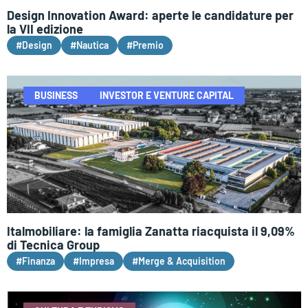
Design Innovation Award: aperte le candidature per
la VII edizione
#Design
#Nautica
#Premio
BUSINESS
INVESTOR E VENTURE CAPITAL
Italmobiliare: la famiglia Zanatta riacquista il 9,09%
di Tecnica Group
#Finanza
#Impresa
#Merge & Acquisition