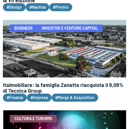
la VII edizione
#Design
#Nautica
#Premio
BUSINESS
INVESTOR E VENTURE CAPITAL
Italmobiliare: la famiglia Zanatta riacquista il 9,09%
di Tecnica Group
#Finanza
#Impresa
#Merge & Acquisition
CULTURA E TURISMO