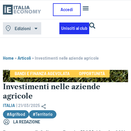
Accedi
Edizioni
Unisciti al club
Home
»
Articoli
»
Investimenti nelle aziende agricole
BANDI E FINANZA AGEVOLATA
OPPORTUNITÀ
Investimenti nelle aziende
agricole
ITALIA
|
21/03/2025
#Agrifood
#Territorio
LA REDAZIONE