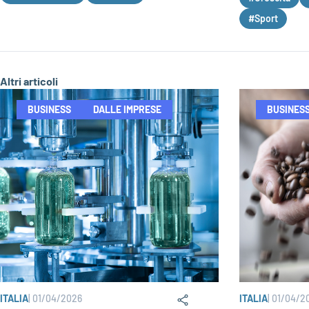
#Sport
Altri articoli
BUSINESS
DALLE IMPRESE
BUSINES
ITALIA
|
01/04/2026
ITALIA
|
01/04/2