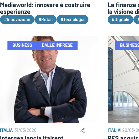
Mediaworld: innovare è costruire
La finanza 
esperienze
la visione d
#Innovazione
#Retail
#Tecnologia
#Digitale
BUSINESS
DALLE IMPRESE
BUSINES
ITALIA
|
31/03/2026
ITALIA
|
20/03/2
Intergea lancia Italrent
RES acquis