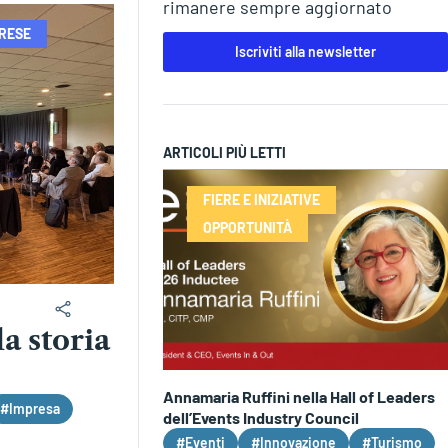
rimanere sempre aggiornato
PRESE
Iscriviti alla newsletter
ARTICOLI PIÙ LETTI
FIERE E INIZIATIVE
OPPORTUNITÀ
a storia
Annamaria Ruffini nella Hall of Leaders
#Impresa
dell’Events Industry Council
#Eventi
#Innovazione
#Turismo