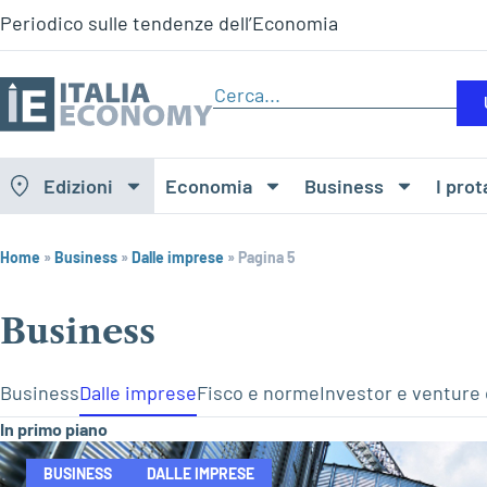
Periodico sulle tendenze dell’Economia
Edizioni
Economia
Business
I prot
Home
»
Business
»
Dalle imprese
»
Pagina 5
Business
Business
Dalle imprese
Fisco e norme
Investor e venture 
In primo piano
BUSINESS
DALLE IMPRESE