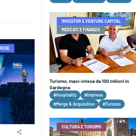
INVESTOR E VENTURE CAPITAL
MERCATI E FINANZA
PRESE
Turismo, maxi-intesa da 100 milioni in
Sardegna
#Hospitality
#Impresa
#Merge & Acquisition
#Turismo
CULTURA E TURISMO