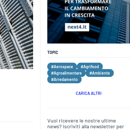
TOPIC
#Aerospace
#Agrifood
#Agroalimentare
#Ambiente
#Arredamento
CARICA ALTRI
Vuoi ricevere le nostre ultime
news? Iscriviti alla newsletter per