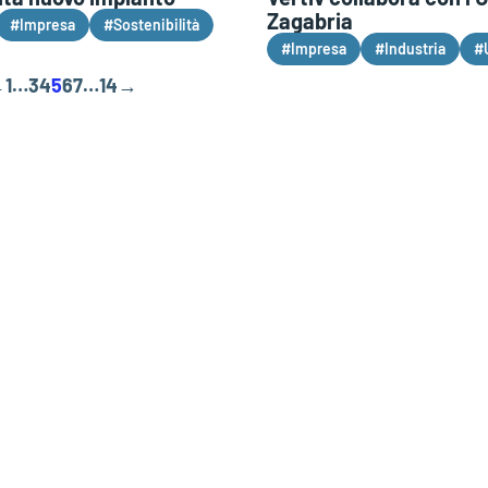
Zagabria
#Impresa
#Sostenibilità
#Impresa
#Industria
#
←
1
…
3
4
5
6
7
…
14
→