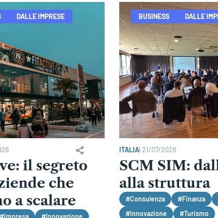
S
DALLE IMPRESE
BUSINESS
DALLE IM
026
ITALIA
|
21/07/2026
ve: il segreto
SCM SIM: dall
aziende che
alla struttura
o a scalare
#Consulenza
#Finanza
#Innovazione
#Turismo
#Impresa
#Innovazione