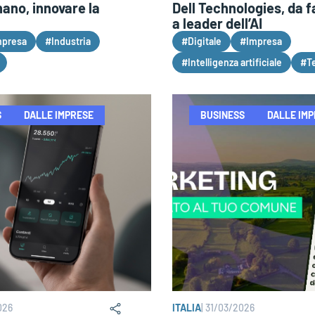
ano, innovare la
Dell Technologies, da f
a leader dell’AI
mpresa
#Industria
#Digitale
#Impresa
#Intelligenza artificiale
#T
S
DALLE IMPRESE
BUSINESS
DALLE IM
026
ITALIA
|
31/03/2026