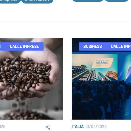
S
DALLE IMPRESE
BUSINESS
DALLE IM
026
ITALIA
|
01/04/2026