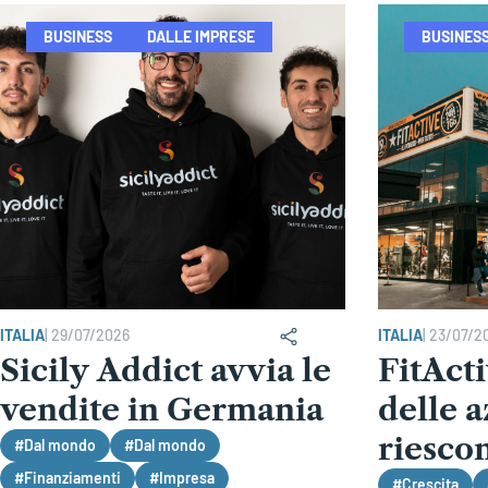
BUSINESS
DALLE IMPRESE
BUSINES
ITALIA
|
29/07/2026
ITALIA
|
23/07/2
Sicily Addict avvia le
FitActi
vendite in Germania
delle 
riescon
#Dal mondo
#Dal mondo
#Finanziamenti
#Impresa
#Crescita