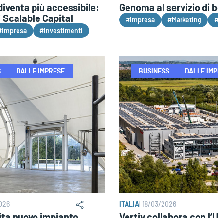
diventa più accessibile:
Genoma al servizio di b
i Scalable Capital
#Impresa
#Marketing
#
#Impresa
#Investimenti
S
DALLE IMPRESE
BUSINESS
DALLE IM
026
ITALIA
|
18/03/2026
ita nuovo impianto
Vertiv collabora con l’U