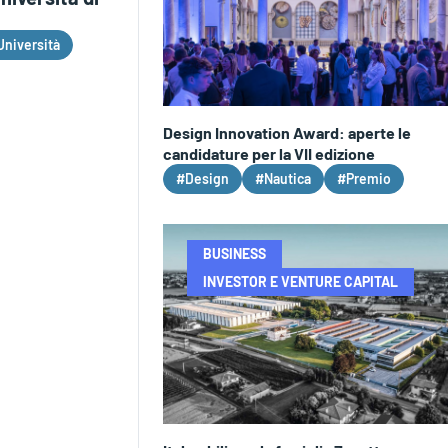
Università
Design Innovation Award: aperte le
candidature per la VII edizione
#Design
#Nautica
#Premio
BUSINESS
INVESTOR E VENTURE CAPITAL