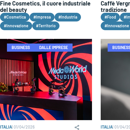
Fine Cosmetics, il cuore industriale
Caffè Vergn
del beauty
tradizione
#Cosmetica
#Impresa
#Industria
#Food
#I
#Innovazione
#Territorio
#Innovazione
BUSINESS
DALLE IMPRESE
BUSINES
ITALIA
|
01/04/2026
ITALIA
|
01/04/2