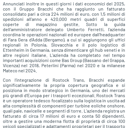
Annunciati inoltre in questi giorni i dati economici del 2025,
con il Gruppo Bracchi che ha raggiunto un fatturato
consolidato pari a circa 224 milioni di euro, con 1,5 milioni di
spedizioni all’anno e 420.000 metri quadri di superfici
coperte di magazzino gestite. Sotto la guida
dell’amministratore delegato Umberto Ferretti, l’azienda
coordina le operazioni nazionali ed europee dall’headquarter
di Fara Gera d’Adda (Bergamo), a cui si aggiungono gli uffici
regionali in Polonia, Slovacchia e il polo logistico di
Ettenheim in Germania, senza dimenticare gli hub veneti e in
altre regioni italiane. L’azienda ha completato nel tempo
importanti acquisizioni come Bas Group (Bassano del Grappa,
Vicenza) nel 2018, Peterlini (Parma) nel 2020 e la milanese
Mateco nel 2024.
Con l’integrazione di Rostock Trans, Bracchi espande
significativamente la propria copertura geografica e si
posiziona in modo strategico in Germania, uno dei mercati
più grandi d’Europa per i trasporti eccezionali. Rostock Trans
è un operatore tedesco focalizzato sulla logistica in uscita ad
alta complessità di componenti per turbine eoliche onshore,
quali pale, navicelle e segmenti di torre. L’azienda registra un
fatturato di circa 17 milioni di euro e conta 50 dipendenti,
oltre a gestire una moderna flotta di proprietà di circa 100
veicoli specializzati e adattamenti proprietari per il trasporto