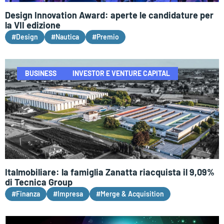
Design Innovation Award: aperte le candidature per
la VII edizione
#Design
#Nautica
#Premio
BUSINESS
INVESTOR E VENTURE CAPITAL
Italmobiliare: la famiglia Zanatta riacquista il 9,09%
di Tecnica Group
#Finanza
#Impresa
#Merge & Acquisition