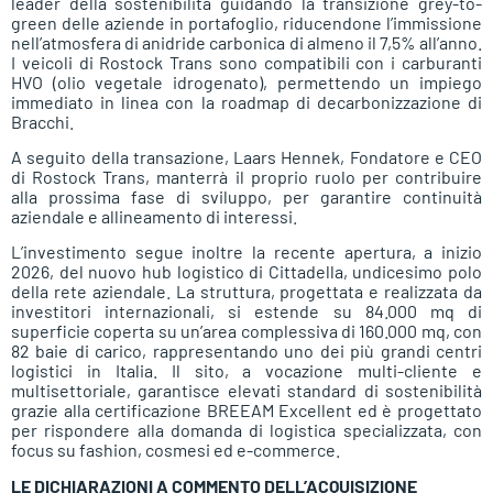
leader della sostenibilità guidando la transizione grey-to-
green delle aziende in portafoglio, riducendone l’immissione
nell’atmosfera di anidride carbonica di almeno il 7,5% all’anno.
I veicoli di Rostock Trans sono compatibili con i carburanti
HVO (olio vegetale idrogenato), permettendo un impiego
immediato in linea con la roadmap di decarbonizzazione di
Bracchi.
A seguito della transazione, Laars Hennek, Fondatore e CEO
di Rostock Trans, manterrà il proprio ruolo per contribuire
alla prossima fase di sviluppo, per garantire continuità
aziendale e allineamento di interessi.
L’investimento segue inoltre la recente apertura, a inizio
2026, del nuovo hub logistico di Cittadella, undicesimo polo
della rete aziendale. La struttura, progettata e realizzata da
investitori internazionali, si estende su 84.000 mq di
superficie coperta su un’area complessiva di 160.000 mq, con
82 baie di carico, rappresentando uno dei più grandi centri
logistici in Italia. Il sito, a vocazione multi-cliente e
multisettoriale, garantisce elevati standard di sostenibilità
grazie alla certificazione BREEAM Excellent ed è progettato
per rispondere alla domanda di logistica specializzata, con
focus su fashion, cosmesi ed e-commerce.
LE DICHIARAZIONI A COMMENTO DELL’ACQUISIZIONE