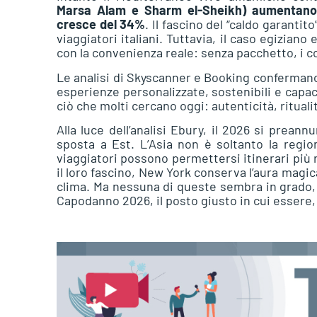
Marsa Alam e Sharm el-Sheikh) aumentano 
cresce del 34%
. Il fascino del “caldo garanti
viaggiatori italiani. Tuttavia, il caso egizia
con la convenienza reale: senza pacchetto, i c
Le analisi di Skyscanner e Booking confermano 
esperienze personalizzate, sostenibili e capaci 
ciò che molti cercano oggi: autenticità, ritual
Alla luce dell’analisi Ebury, il 2026 si preann
sposta a Est. L’Asia non è soltanto la regio
viaggiatori possono permettersi itinerari più 
il loro fascino, New York conserva l’aura magic
clima. Ma nessuna di queste sembra in grado, 
Capodanno 2026, il posto giusto in cui essere