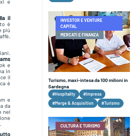
xi e
la il
INVESTOR E VENTURE
ato è
CAPITAL
e più
MERCATI E FINANZA
affè,
iani.
reams
ok e
ma in
ce il
Turismo, maxi-intesa da 100 milioni in
ica è
Sardegna
#Hospitality
#Impresa
am e
#Merge & Acquisition
#Turismo
ta da
e nel
ione
.
CULTURA E TURISMO
utto