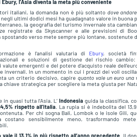
 Ebury, l’Asia diventa la meta più conveniente
atori italiani, la domanda non è più soltanto
dove andare
 negli ultimi dodici mesi ha guadagnato valore in buona 
diterraneo, la geografia del turismo invernale sta cambian
e registrate da Skyscanner e alle previsioni di Boo
 sta spostando verso mete sempre più lontane, sostenute 
rmazione è l’analisi valutaria di
Ebury
, società fin
nazionali e soluzioni di gestione del rischio cambio:
i valute emergenti e del potere d’acquisto reale dell’eur
 invernali. In un momento in cui i prezzi dei voli oscilla
nta un criterio decisivo, capire
quanto vale un euro una 
a chiave strategica per scegliere la meta giusta per Nat
 in quasi tutta l’Asia. L’
Indonesia
guida la classifica, c
,5% rispetto all’Italia
. La rupia si è indebolita del 13,
contenuta. Per chi sogna Bali, Lombok o le isole Gili, q
vità costano sensibilmente meno, trasformando mete
ili.
o vale il 13,1% in più rispetto all’anno precedente
. Il do