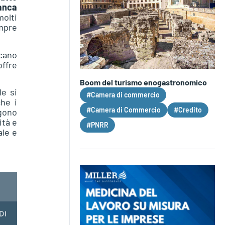
anca
molti
empre
rcano
offre
Boom del turismo enogastronomico
le si
#Camera di commercio
che i
#Camera di Commercio
#Credito
ngono
ità e
#PNRR
ale e