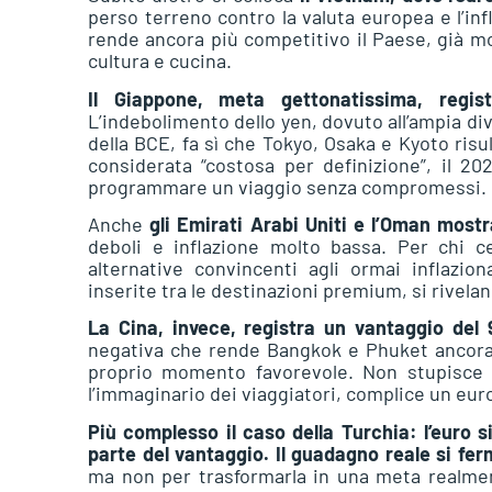
perso terreno contro la valuta europea e l’inf
rende ancora più competitivo il Paese, già molt
cultura e cucina.
Il Giappone, meta gettonatissima, regi
L’indebolimento dello yen, dovuto all’ampia div
della BCE, fa sì che Tokyo, Osaka e Kyoto ri
considerata “costosa per definizione”, il 2
programmare un viaggio senza compromessi.
Anche
gli Emirati Arabi Uniti e l’Oman most
deboli e inflazione molto bassa. Per chi 
alternative convincenti agli ormai inflazio
inserite tra le destinazioni premium, si rivela
La Cina, invece, registra un vantaggio del
negativa che rende Bangkok e Phuket ancora p
proprio momento favorevole. Non stupisce c
l’immaginario dei viaggiatori, complice un eur
Più complesso il caso della Turchia: l’euro s
parte del vantaggio. Il guadagno reale si fe
ma non per trasformarla in una meta realme