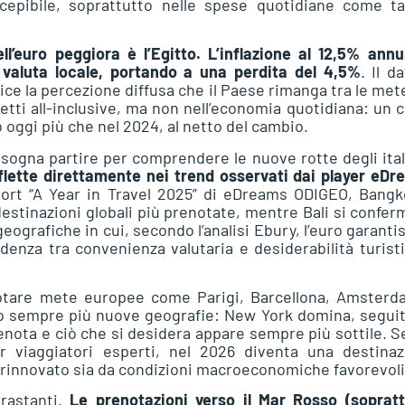
epibile, soprattutto nelle spese quotidiane come ta
l’euro peggiora è l’Egitto. L’inflazione al 12,5% annul
 valuta locale, portando a una perdita del 4,5%
. Il d
ce la percezione diffusa che il Paese rimanga tra le met
ti all-inclusive, ma non nell’economia quotidiana: un c
o oggi più che nel 2024, al netto del cambio.
ogna partire per comprendere le nuove rotte degli ital
iflette direttamente nei trend osservati dai player eD
port “A Year in Travel 2025” di eDreams ODIGEO, Bangk
estinazioni globali più prenotate, mentre Bali si confer
eografiche in cui, secondo l’analisi Ebury, l’euro garantis
enza tra convenienza valutaria e desiderabilità turist
enotare mete europee come Parigi, Barcellona, Amsterd
ano sempre più nuove geografie: New York domina, segui
enota e ciò che si desidera appare sempre più sottile. S
 viaggiatori esperti, nel 2026 diventa una destinaz
rinnovato sia da condizioni macroeconomiche favorevoli
trastanti.
Le prenotazioni verso il Mar Rosso (sopratt