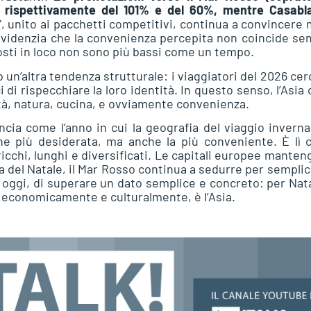
rispettivamente del 101% e del 60%, mentre Casabl
to”, unito ai pacchetti competitivi, continua a convincere 
no evidenzia che la convenienza percepita non coincide s
osti in loco non sono più bassi come un tempo.
un’altra tendenza strutturale: i viaggiatori del 2026 ce
di rispecchiare la loro identità. In questo senso, l’Asia 
ità, natura, cucina, e ovviamente convenienza.
uncia come l’anno in cui la geografia del viaggio inverna
ne più desiderata, ma anche la più conveniente. È lì 
ricchi, lunghi e diversificati. Le capitali europee mante
a del Natale, il Mar Rosso continua a sedurre per semplic
oggi, di superare un dato semplice e concreto: per Nat
, economicamente e culturalmente, è l’Asia.