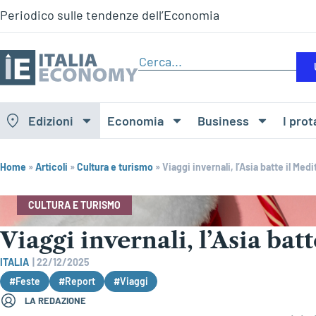
Periodico sulle tendenze dell’Economia
Edizioni
Economia
Business
I prot
Home
»
Articoli
»
Cultura e turismo
»
Viaggi invernali, l’Asia batte il Med
CULTURA E TURISMO
Viaggi invernali, l’Asia bat
ITALIA
|
22/12/2025
#Feste
#Report
#Viaggi
LA REDAZIONE