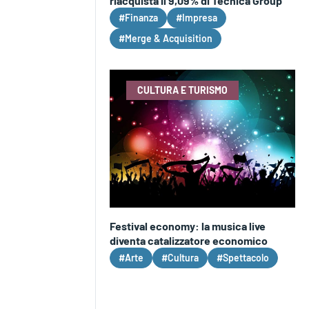
riacquista il 9,09% di Tecnica Group
#Finanza
#Impresa
#Merge & Acquisition
CULTURA E TURISMO
Festival economy: la musica live
diventa catalizzatore economico
#Arte
#Cultura
#Spettacolo