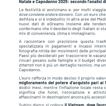
Natale e Capodanno 2025: secondo l’analisi di
Le festività si avvicinano e, per molti viaggi
dove conviene andare davvero
. Con un euro che
dell’Asia e si è indebolito in altre aree del Me
nuovi dati di eDreams insieme alle tendenz
confermano che il desiderio degli italiani si
mix di convenienza, clima e immaginario.
A raccontare con precisione questa trasfo
specializzata in pagamenti e incassi inter
fotografia nitida dei movimenti delle principal
Paesi più desiderati per trascorrere le vacanze
rincari pesano sulle famiglie e il budget dive
atterrati
non è più un dettaglio tecnico, ma un
Capodanno.
L’euro rafforza in modo deciso il proprio valore
miglioramento del potere d’acquisto pari al 14
dodici mesi, mentre l’inflazione locale resta 
significa che hotel, ristorazione e atti
affascinanti in destinazioni ancora più accessib
Subito dietro si colloca
il Vietnam, dove l’eur