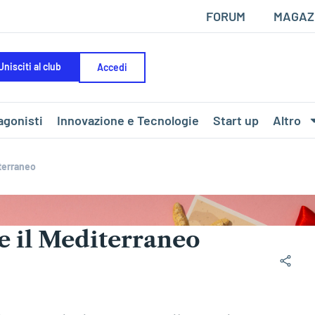
FORUM
MAGAZ
Unisciti al club
Accedi
agonisti
Innovazione e Tecnologie
Start up
Altro
iterraneo
te il Mediterraneo