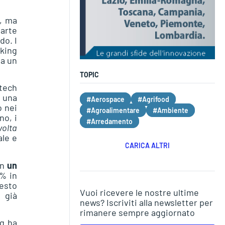
, ma
parte
do. I
king
da un
TOPIC
tech
 una
#Aerospace
#Agrifood
o nei
#Agroalimentare
#Ambiente
no, i
#Arredamento
volta
ale e
CARICA ALTRI
on
un
9% in
uesto
Vuoi ricevere le nostre ultime
 già
news? Iscriviti alla newsletter per
rimanere sempre aggiornato
ng ha