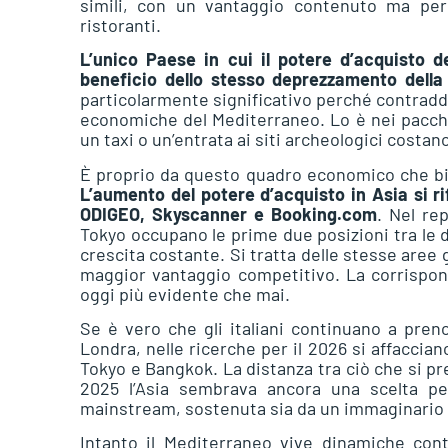
simili, con un vantaggio contenuto ma perc
ristoranti.
L’unico Paese in cui il potere d’acquisto del
beneficio dello stesso deprezzamento della
particolarmente significativo perché contraddi
economiche del Mediterraneo. Lo è nei pacchet
un taxi o un’entrata ai siti archeologici costan
È proprio da questo quadro economico che bis
L’aumento del potere d’acquisto in Asia si r
ODIGEO, Skyscanner e Booking.com
. Nel re
Tokyo occupano le prime due posizioni tra le d
crescita costante. Si tratta delle stesse aree g
maggior vantaggio competitivo. La corrispond
oggi più evidente che mai.
Se è vero che gli italiani continuano a pr
Londra, nelle ricerche per il 2026 si affacci
Tokyo e Bangkok. La distanza tra ciò che si pr
2025 l’Asia sembrava ancora una scelta per
mainstream, sostenuta sia da un immaginario 
Intanto il Mediterraneo vive dinamiche con