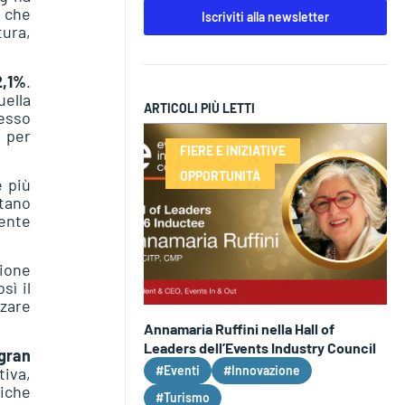
o che
Iscriviti alla newsletter
tura,
2,1%
.
uella
ARTICOLI PIÙ LETTI
pesso
i per
FIERE E INIZIATIVE
OPPORTUNITÀ
e più
tano
ente
zione
sì il
zare
Annamaria Ruffini nella Hall of
Leaders dell’Events Industry Council
 gran
#Eventi
#Innovazione
tiva,
iche
#Turismo