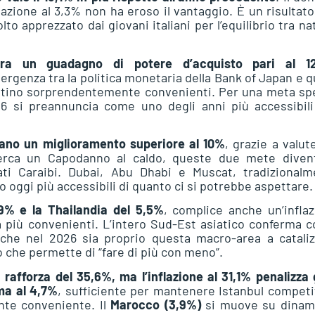
lazione al 3,3% non ha eroso il vantaggio. È un risultat
o apprezzato dai giovani italiani per l’equilibrio tra na
stra un guadagno di potere d’acquisto pari al 1
ergenza tra la politica monetaria della Bank of Japan e q
sultino sorprendentemente convenienti. Per una meta s
026 si preannuncia come uno degli anni più accessibil
rano un miglioramento superiore al 10%
, grazie a valut
cerca un Capodanno al caldo, queste due mete diven
nati Caraibi. Dubai, Abu Dhabi e Muscat, tradizionalm
no oggi più accessibili di quanto ci si potrebbe aspettare.
 9% e la Thailandia del 5,5%
, complice anche un’infla
iù convenienti. L’intero Sud-Est asiatico conferma co
he nel 2026 sia proprio questa macro-area a cataliz
o che permette di “fare di più con meno”.
i rafforza del 35,6%, ma l’inflazione al 31,1% penalizza
rma al 4,7%
, sufficiente per mantenere Istanbul competi
nte conveniente. Il
Marocco (3,9%)
si muove su dinam