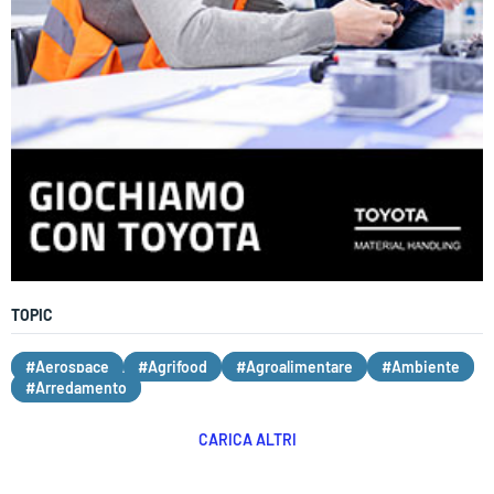
TOPIC
#Aerospace
#Agrifood
#Agroalimentare
#Ambiente
#Arredamento
CARICA ALTRI