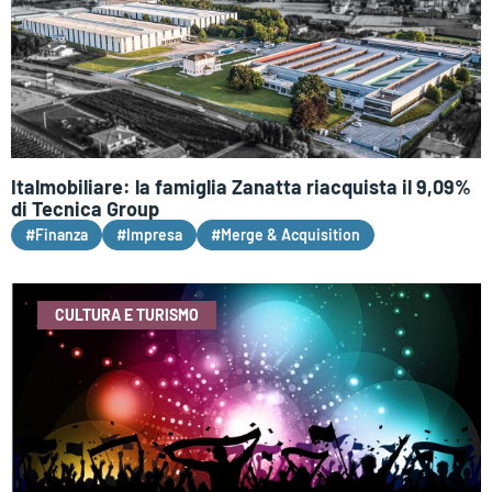
Italmobiliare: la famiglia Zanatta riacquista il 9,09%
di Tecnica Group
#Finanza
#Impresa
#Merge & Acquisition
CULTURA E TURISMO