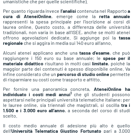
umanistiche che per quelle scientifiche).
Per quanto riguarda invece
l’analisi
contenuta nel Rapporto
a
cura di AteneiOnline
, emerge come la
retta annuale
rappresenti la spesa principale per l’iscrizione ai corsi di
laurea online. Questo costo, a differenza delle università
tradizionali, non varia in base all’ISEE, anche se molti atenei
offrono agevolazioni dedicate. Si aggiunge poi la
tassa
regionale
che si aggira in media sui 140 euro all’anno.
Alcuni atenei applicano anche una
tassa d’esame
, che può
raggiungere i 150 euro su base annuale; le
spese per il
materiale didattico
risultano in molti casi
limitate
, poiché la
maggior parte dei contenuti è spesso disponibile online. Va
infine considerato che un
percorso di studio online
permette
di risparmiare su costi come trasporto e affitto.
Per fornire una panoramica concreta,
AteneiOnline ha
1
individuato i costi medi annui
che gli studenti possono
aspettarsi nelle principali università telematiche italiane: per
le lauree online, sia triennali che magistrali, si oscilla
tra i
1.500 e i 3.000 euro all’anno
, a seconda del corso di studi
scelto.
Il costo medio annuale di adesione più alto è quello
dell’
Università Telematica Giustino Fortunato
pari a 3.000