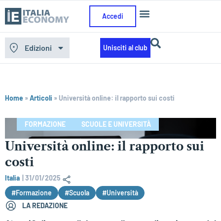
Accedi
Edizioni
Unisciti al club
Home
»
Articoli
»
Università online: il rapporto sui costi
FORMAZIONE
SCUOLE E UNIVERSITÀ
Università online: il rapporto sui
costi
Italia
|
31/01/2025
#Formazione
#Scuola
#Università
LA REDAZIONE