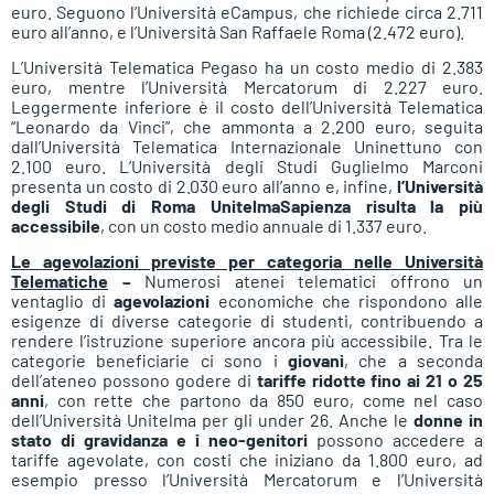
euro. Seguono l’Università eCampus, che richiede circa 2.711
euro all’anno, e l’Università San Raffaele Roma (2.472 euro).
L’Università Telematica Pegaso ha un costo medio di 2.383
euro, mentre l’Università Mercatorum di 2.227 euro.
Leggermente inferiore è il costo dell’Università Telematica
“Leonardo da Vinci”, che ammonta a 2.200 euro, seguita
dall’Università Telematica Internazionale Uninettuno con
2.100 euro. L’Università degli Studi Guglielmo Marconi
presenta un costo di 2.030 euro all’anno e, infine,
l’Università
degli Studi di Roma UnitelmaSapienza risulta la più
accessibile
, con un costo medio annuale di 1.337 euro.
Le agevolazioni previste per categoria nelle Università
Telematiche
–
Numerosi atenei telematici offrono un
ventaglio di
agevolazioni
economiche che rispondono alle
esigenze di diverse categorie di studenti, contribuendo a
rendere l’istruzione superiore ancora più accessibile. Tra le
categorie beneficiarie ci sono i
giovani
, che a seconda
dell’ateneo possono godere di
tariffe ridotte fino ai 21 o 25
anni
, con rette che partono da 850 euro, come nel caso
dell’Università Unitelma per gli under 26. Anche le
donne in
stato di gravidanza e i neo-genitori
possono accedere a
tariffe agevolate, con costi che iniziano da 1.800 euro, ad
esempio presso l’Università Mercatorum e l’Università