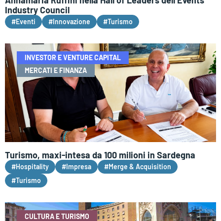
Annamaria Ruffini nella Hall of Leaders dell’Events
Industry Council
#Eventi
#Innovazione
#Turismo
INVESTOR E VENTURE CAPITAL
MERCATI E FINANZA
Turismo, maxi-intesa da 100 milioni in Sardegna
#Hospitality
#Impresa
#Merge & Acquisition
#Turismo
CULTURA E TURISMO