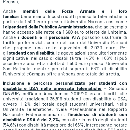
Pegaso.
Anche
membri delle Forze Armate e i loro
familiari
beneficiano di costi ridotti presso le telematiche, a
partire da 1.500 euro presso l’Università Marconi, così come
i
dipendenti della Pubblica Amministrazione
, che ad esempio
hanno accesso alle rette da 1.680 euro offerte da Unitelma.
Anche
i docenti e il personale ATA
possono usufruire di
tariffe preferenziali, come nel caso dell’Università Marconi
che propone una retta agevolata di 2.020 euro. Per
gli
studenti con disabilità
, le agevolazioni sono ulteriormente
significative: nel caso di disabilità tra il 45% e il 66% si può
accedere a una retta ridotta di 1.500 euro presso l’Università
San Raffaele, mentre per chi supera il 66% di disabilità
l’Università eCampus offre un’esenzione totale dalla retta.
Inclusione e percorso personalizzato per studenti con
disabilità e DSA nelle università telematiche
–
Secondo
l’ANVUR, nell’Anno Accademico 2019/20 erano iscritti alle
università tradizionali 36.816 studenti con disabilità o DSA,
ovvero il 2% del totale degli studenti universitari. Nelle
Università Telematiche, rivela AteneiOnline nel Rapporto
Nazionale Federconsumatori,
l’incidenza di studenti con
disabilità e DSA è del 2,2%
, con oltre la metà degli studenti
(54,6%) con disabilità maggiore del 66%. Interessante notare
come il
tasso di laurea
per studenti con disabilità e DSA nelle