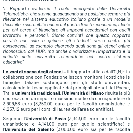
“Il Rapporto evidenzia il ruolo emergente delle Università
Telematiche, che stanno guadagnando una posizione sempre più
rilevante nel sistema educativo italiano grazie a un modello
flessibile e sostenibile anche dal punto di vista economico, ideale
per chi cerca di bilanciare gli impegni accademici con quelli
lavorativi e personali. Siamo convinti che questo rapporto
servirà non solo a guidare gli studenti verso scelte più
consapevoli, ad esempio chiarendo quali sono gli atenei online
riconosciuti dal MUR, ma anche a valorizzare l’importanza e la
validità delle università telematiche nel nostro sistema
educativo”.
Le voci di spesa degli atenei
–
Il Rapporto stilato dall’O.N.F in
collaborazione con Fondazione Isscon monitora i costi che le
famiglie italiane sostengono per gli studi universitari,
calcolando le tasse applicate dai principali atenei del Paese.
Tra le
università tradizionali
, l’
Università di Milano
risulta la più
costosa, con un importo massimo medio da corrispondere di
3.808,56 euro (3.360,00 euro per le facoltà umanistiche e
4.257,12 euro per i corsi di laurea dell’area scientifica).
Seguono l’
Università di Pavia
(3.343,00 euro per le facoltà
umanistiche e 4.141,00 euro per quelle scientifiche) e
l’
Università del Salento
(3.000,00 euro sia per le facoltà