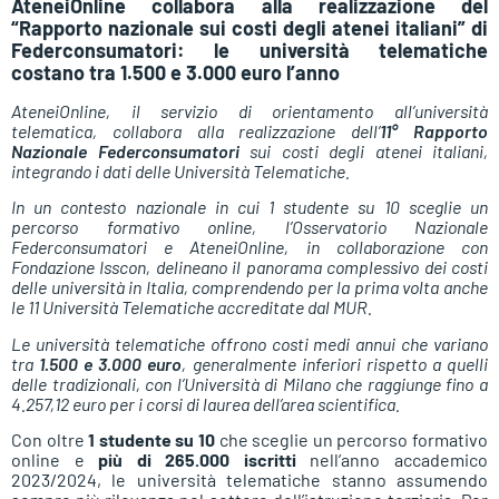
AteneiOnline collabora alla realizzazione del
“Rapporto nazionale sui costi degli atenei italiani” di
Federconsumatori: le università telematiche
costano tra 1.500 e 3.000 euro l’anno
AteneiOnline, il servizio di orientamento all’università
telematica, collabora alla realizzazione dell’
11° Rapporto
Nazionale Federconsumatori
sui costi degli atenei italiani,
integrando i dati delle Università Telematiche.
In un contesto nazionale in cui 1 studente su 10 sceglie un
percorso formativo online, l’Osservatorio Nazionale
Federconsumatori e AteneiOnline, in collaborazione con
Fondazione Isscon, delineano il panorama complessivo dei costi
delle università in Italia, comprendendo per la prima volta anche
le 11 Università Telematiche accreditate dal MUR.
Le università telematiche offrono costi medi annui che variano
tra
1.500 e 3.000 euro
, generalmente inferiori rispetto a quelli
delle tradizionali, con l’Università di Milano che raggiunge fino a
4.257,12 euro per i corsi di laurea dell’area scientifica.
Con oltre
1 studente su 10
che sceglie un percorso formativo
online e
più di 265.000 iscritti
nell’anno accademico
2023/2024, le università telematiche stanno assumendo