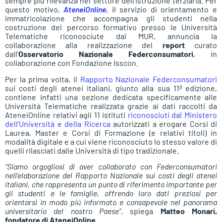
sempre più rilevanza nel settore dell’istruzione terziaria. Per
questo motivo,
AteneiOnline
, il servizio di orientamento e
immatricolazione che accompagna gli studenti nella
costruzione del percorso formativo presso le Università
Telematiche riconosciute dal MUR, annuncia la
collaborazione alla realizzazione del
report
curato
dall’
Osservatorio Nazionale Federconsumatori
, in
collaborazione con Fondazione Isscon.
Per la prima volta, il
Rapporto Nazionale Federconsumatori
sui costi degli atenei italiani, giunto alla sua 11ª edizione,
contiene infatti una sezione dedicata specificamente alle
Università Telematiche realizzata grazie ai dati raccolti da
AteneiOnline relativi agli 11 istituti
riconosciuti dal Ministero
dell’Università e della Ricerca
autorizzati a erogare Corsi di
Laurea, Master e Corsi di Formazione (e relativi titoli) in
modalità digitale e a cui viene riconosciuto lo stesso valore di
quelli rilasciati dalle Università di tipo tradizionale.
“Siamo orgogliosi di aver collaborato con Federconsumatori
nell’elaborazione del Rapporto Nazionale sui costi degli atenei
italiani, che rappresenta un punto di riferimento importante per
gli studenti e le famiglie, offrendo loro dati preziosi per
orientarsi in modo più informato e consapevole nel panorama
universitario del nostro Paese”
, spiega
Matteo Monari,
fondatore di AteneiOnline
.