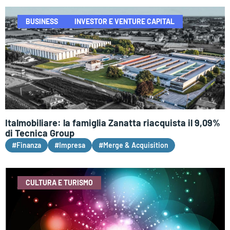
BUSINESS
INVESTOR E VENTURE CAPITAL
Italmobiliare: la famiglia Zanatta riacquista il 9,09%
di Tecnica Group
#Finanza
#Impresa
#Merge & Acquisition
CULTURA E TURISMO