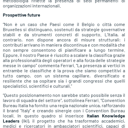
metodologia riflette la presenza di sedi permanenti di
organizzazioni internazionali.
Prospettive future
“Non è un caso che Paesi come il Belgio o città come
Bruxelles si distinguano, sostenuti da strategie governative
stabili e da strumenti concreti di supporto. L’Italia, al
contrario, non dispone ancora di misure strutturali: i
contributi arrivano in maniera discontinua e con modalità che
non sempre consentono di pianificare a lungo termine.
Eppure, il nostro Paese è riuscito a scalare la classifica grazie
alla professionalità degli operatori e alla forza delle strategie
messe in campo” commenta Ferrari. “La presenza ai vertici in
entrambe le classifiche è la prova che siamo competitivi a
tutto campo, con un sistema capillare, diversificato e
resiliente che sa ospitare sia i grandi congressi che quelli
specialistici, scientifici e culturali.”
“Questo posizionamento non sarebbe stato possibile senza il
lavoro di squadra del settore”, sottolinea Ferrari. “Convention
Bureau Italia ha fornito una regia nazionale unica, rafforzando
il brand “Italy” e creando sinergie con i Convention Bureau
locali. In questo quadro si inserisce
Italian Knowledge
Leaders
(Ikl), il progetto che ha trasformato accademici,
medici e ricercatori in ambasciatori scientifici, capaci di