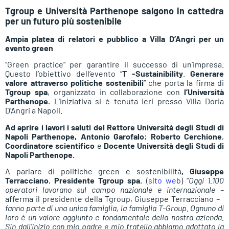
Tgroup e Università Parthenope salgono in cattedra
per un futuro più sostenibile
Ampia platea di relatori e pubblico a Villa D’Angri per un
evento green
“Green practice” per garantire il successo di un’impresa.
Questo l’obiettivo dell’evento “
T -Sustainibility
.
Generare
valore attraverso politiche sostenibili
” che porta la firma di
Tgroup spa
, organizzato in collaborazione con
l’Università
Parthenope.
L’iniziativa si è tenuta ieri presso Villa Doria
D’Angri a Napoli.
Ad aprire i lavori i saluti del Rettore Università degli Studi di
Napoli Parthenope, Antonio Garofalo
;
Roberto Cerchione
,
Coordinatore scientifico
e
Docente Università degli Studi di
Napoli Parthenope.
A parlare di politiche green e sostenibilità
, Giuseppe
Terracciano
,
Presidente Tgroup spa.
(
sito web
) “
Oggi 1.100
operatori lavorano sul campo nazionale e internazionale –
afferma il presidente della Tgroup, Giuseppe Terracciano
–
fanno parte di una unica famiglia, la famiglia T-Group. Ognuno di
loro è un valore aggiunto e fondamentale della nostra azienda.
Sin dall’inizio con mio padre e mio fratello abbiamo adottato la