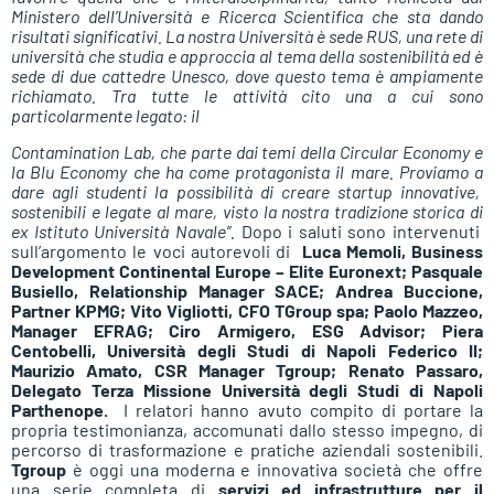
Ministero dell’Università e Ricerca Scientifica che sta dando
risultati significativi. La nostra Università è sede RUS, una rete di
università che studia e approccia al tema della sostenibilità ed è
sede di due cattedre Unesco, dove questo tema è ampiamente
richiamato. Tra tutte le attività cito una a cui sono
particolarmente legato: il
Contamination Lab, che parte dai temi della Circular Economy e
la Blu Economy che ha come protagonista il mare. Proviamo a
dare agli studenti la possibilità di creare startup innovative,
sostenibili e legate al mare, visto la nostra tradizione storica di
ex Istituto Università Navale”.
Dopo i saluti sono intervenuti
sull’argomento le voci autorevoli di
Luca Memoli, Business
Development Continental Europe – Elite Euronext; Pasquale
Busiello, Relationship Manager SACE; Andrea Buccione,
Partner KPMG; Vito Vigliotti, CFO TGroup spa; Paolo Mazzeo,
Manager EFRAG; Ciro Armigero, ESG Advisor; Piera
Centobelli, Università degli Studi di Napoli Federico II;
Maurizio Amato, CSR Manager Tgroup; Renato Passaro,
Delegato Terza Missione Università degli Studi di Napoli
Parthenope.
I relatori hanno avuto compito di portare la
propria testimonianza, accomunati dallo stesso impegno, di
percorso di trasformazione e pratiche aziendali sostenibili.
Tgroup
è oggi una moderna e innovativa società che offre
una serie completa di
servizi ed infrastrutture per il