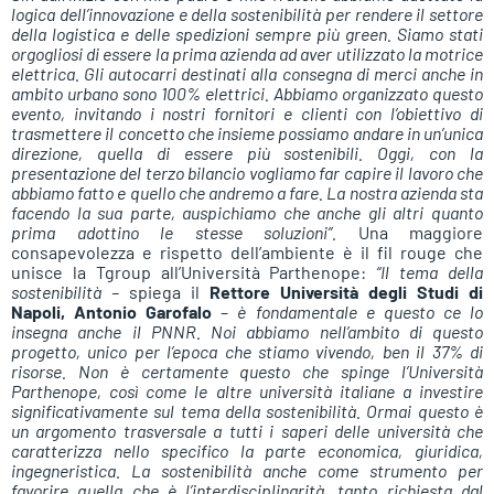
logica dell’innovazione e della sostenibilità per rendere il settore
della logistica e delle spedizioni sempre più green. Siamo stati
orgogliosi di essere la prima azienda ad aver utilizzato la motrice
elettrica. Gli autocarri destinati alla consegna di merci anche in
ambito urbano sono 100% elettrici. Abbiamo organizzato questo
evento, invitando i nostri fornitori e clienti con l’obiettivo di
trasmettere il concetto che insieme possiamo andare in un’unica
direzione, quella di essere più sostenibili. Oggi, con la
presentazione del terzo bilancio vogliamo far capire il lavoro che
abbiamo fatto e quello che andremo a fare. La nostra azienda sta
facendo la sua parte, auspichiamo che anche gli altri quanto
prima adottino le stesse soluzioni”.
Una maggiore
consapevolezza e rispetto dell’ambiente è il fil rouge che
unisce la Tgroup all’Università Parthenope:
“Il tema della
sostenibilità –
spiega il
Rettore Università degli Studi di
Napoli, Antonio Garofalo
–
è fondamentale e questo ce lo
insegna anche il PNNR. Noi abbiamo nell’ambito di questo
progetto, unico per l’epoca che stiamo vivendo, ben il 37% di
risorse. Non è certamente questo che spinge l’Università
Parthenope, così come le altre università italiane a investire
significativamente sul tema della sostenibilità. Ormai questo è
un argomento trasversale a tutti i saperi delle università che
caratterizza nello specifico la parte economica, giuridica,
ingegneristica. La sostenibilità anche come strumento per
favorire quella che è l’interdisciplinarità, tanto richiesta dal