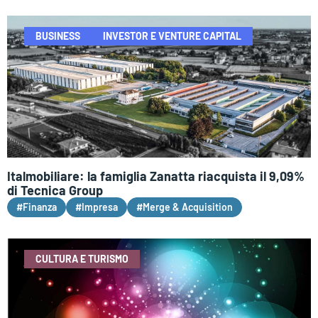
BUSINESS
INVESTOR E VENTURE CAPITAL
Italmobiliare: la famiglia Zanatta riacquista il 9,09%
di Tecnica Group
#Finanza
#Impresa
#Merge & Acquisition
CULTURA E TURISMO