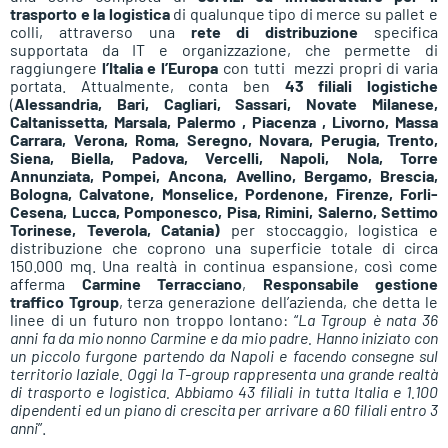
trasporto e la logistica
di qualunque tipo di merce su pallet e
colli, attraverso una
rete di distribuzione
specifica
supportata da IT e organizzazione, che permette di
raggiungere
l’Italia e l’Europa
con tutti mezzi propri di varia
portata. Attualmente, conta ben
43 filiali logistiche
(
Alessandria, Bari, Cagliari, Sassari, Novate Milanese,
Caltanissetta, Marsala, Palermo , Piacenza , Livorno, Massa
Carrara, Verona, Roma, Seregno, Novara, Perugia, Trento,
Siena, Biella, Padova, Vercelli, Napoli, Nola, Torre
Annunziata, Pompei, Ancona, Avellino, Bergamo, Brescia,
Bologna, Calvatone, Monselice, Pordenone, Firenze, Forli-
Cesena, Lucca, Pomponesco, Pisa, Rimini, Salerno, Settimo
Torinese, Teverola, Catania)
per stoccaggio, logistica e
distribuzione che coprono una superficie totale di circa
150.000 mq. Una realtà in continua espansione, così come
afferma
Carmine Terracciano
,
Responsabile gestione
traffico Tgroup
, terza generazione dell’azienda, che detta le
linee di un futuro non troppo lontano: “
La Tgroup è nata 36
anni fa da mio nonno Carmine e da mio padre. Hanno iniziato con
un piccolo furgone partendo da Napoli e facendo consegne sul
territorio laziale. Oggi la T-group rappresenta una grande realtà
di trasporto e logistica. Abbiamo 43 filiali in tutta Italia e 1.100
dipendenti ed un piano di crescita per arrivare a 60 filiali entro 3
anni
”.