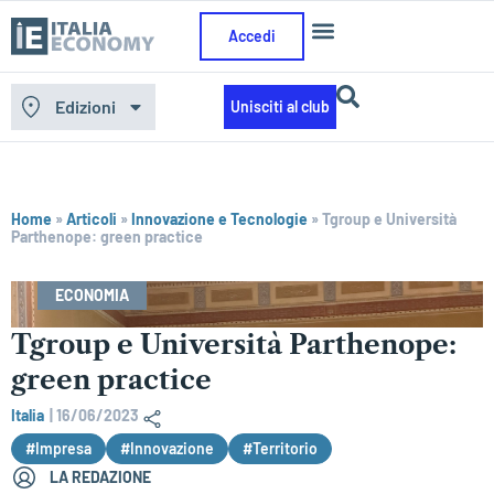
Accedi
Edizioni
Unisciti al club
Home
»
Articoli
»
Innovazione e Tecnologie
»
Tgroup e Università
Parthenope: green practice
ECONOMIA
Tgroup e Università Parthenope:
green practice
Italia
|
16/06/2023
#Impresa
#Innovazione
#Territorio
LA REDAZIONE