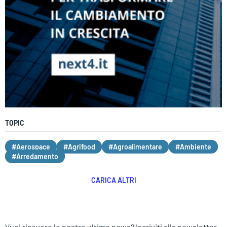
TOPIC
#Aerospace
#Agrifood
#Agroalimentare
#Ambiente
#Arredamento
CARICA ALTRI
Vuoi ricevere le nostre ultime news? Iscriviti alla newsletter