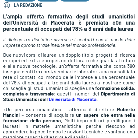
LA REDAZIONE
L’ampia offerta formativa degli studi umanistici
dell’Università di Macerata è premiata c0n una
percentuale di occupati del 78% a 3 anni dalla laurea
Il dialogo tra discipline diverse e i contatti con il mondo delle
imprese aprono strade inedite nel mondo professionale.
Due nuovi corsi di laurea, un doppio titolo, progetti di ricerca
europei ed extra-europei, un dottorato che guarda al futuro
e alle nuove tecnologie, un’offerta formativa che conta 380
insegnamenti tra corsi, seminari e laboratori, una consolidata
rete di contatti col mondo delle imprese e una percentuale
del 78% di occupati a tre anni dalla laurea a mostrare come
chi sceglie gli studi umanistici sceglie una
formazione solida,
completa e trasversale
: questi i numeri del
Dipartimento di
Studi Umanistici dell’
Università di Macerata
.
«Un percorso umanistico – afferma il direttore
Roberto
Mancini
– consente di acquisire
un sapere che entra nella
formazione della persona
. Molti imprenditori prediligono i
laureati in materie umanistiche perché riescono ad
apprendere in poco tempo le nozioni tecniche e vantano una
maggiore capacità riflessiva e di analisi».