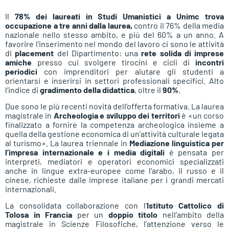
Il
78% dei laureati in Studi Umanistici a Unimc trova
occupazione a tre anni dalla laurea,
contro il 76% della media
nazionale nello stesso ambito, e più del 60% a un anno. A
favorire l’inserimento nel mondo del lavoro ci sono le attività
di
placement
del Dipartimento: una
rete solida di imprese
amiche
presso cui svolgere tirocini e cicli di
incontri
periodici
con imprenditori per aiutare gli studenti a
orientarsi e inserirsi in settori professionali specifici. Alto
l’indice di
gradimento della didattica
, oltre il
90%
.
Due sono le più recenti novità dell’offerta formativa. La laurea
magistrale in
Archeologia e sviluppo dei territori
è «un corso
finalizzato a fornire la competenza archeologica insieme a
quella della gestione economica di un’attività culturale legata
al turismo». La laurea triennale in
Mediazione linguistica per
l’impresa internazionale e i media digitali
è pensata per
interpreti, mediatori e operatori economici specializzati
anche in lingue extra-europee come l’arabo, il russo e il
cinese, richieste dalle imprese italiane per i grandi mercati
internazionali.
La consolidata collaborazione con l’
Istituto Cattolico di
Tolosa in Francia
per un
doppio titolo
nell’ambito della
magistrale in Scienze Filosofiche, l’attenzione verso le