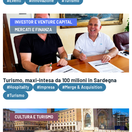
#Eventi
#Innovazione
#Turismo
INVESTOR E VENTURE CAPITAL
MERCATI E FINANZA
Turismo, maxi-intesa da 100 milioni in Sardegna
#Hospitality
#Impresa
#Merge & Acquisition
#Turismo
CULTURA E TURISMO