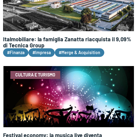
Italmobiliare: la famiglia Zanatta riacquista il 9,09%
di Tecnica Group
#Finanza
#Impresa
#Merge & Acquisition
CULTURA E TURISMO
Festival economy: la musica live diventa