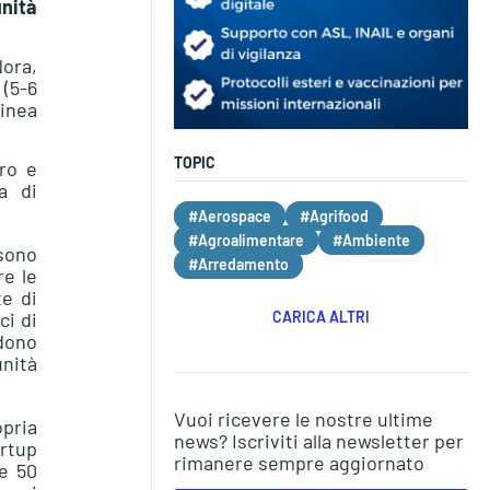
unità
Nora,
(5-6
linea
TOPIC
ro e
a di
#Aerospace
#Agrifood
#Agroalimentare
#Ambiente
sono
#Arredamento
re le
te di
CARICA ALTRI
ci di
edono
unità
Vuoi ricevere le nostre ultime
pria
news? Iscriviti alla newsletter per
artup
rimanere sempre aggiornato
re 50