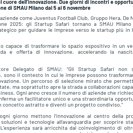
l cuore dell’innovazione. Due giorni di incontri e opport
one di SMAU Milano dal 5 al 6 novembre
e aziende come Juventus Football Club, Gruppo Hera, De 
ione 2025: gli Startup Safari tornano a SMAU Milano 
egico per guidare le imprese verso le startup più in 
o capace di trasformare lo spazio espositivo in un ve
da e offerta di innovazione, accelerando la nascit
tore Delegato di SMAU: “Gli Startup Safari non 
, sono il contesto in cui le imprese possono trasforma
novazione. Un percorso di selezione mirato che permet
tate, ma soprattutto apre la strada a collaborazioni capa
usiness. Ogni anno cresce il numero di aziende che richi
nferma un facilitatore unico e una straordinaria opport
n concetto astratto e diventi un progetto condiviso.”
ogni giorno mettono l’innovazione al centro della pro
soluzioni e tecnologie all’avanguardia per scoprire st
L’esperienza sarà arricchita dal coinvolgimento di olt