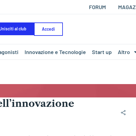
FORUM
MAGAZ
Unisciti al club
Accedi
agonisti
Innovazione e Tecnologie
Start up
Altro
ell’innovazione