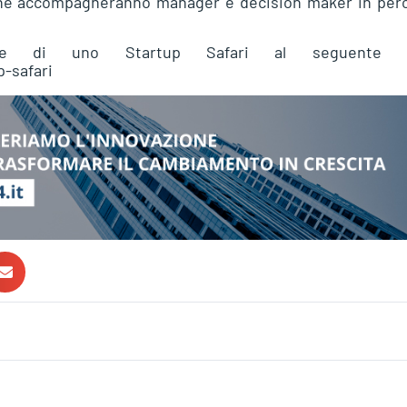
, che accompagneranno manager e decision maker in per
zione di uno Startup Safari al seguente l
-safari