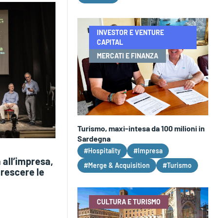
INVESTOR E VENTURE
CAPITAL
MERCATI E FINANZA
Turismo, maxi-intesa da 100 milioni in
Sardegna
#Hospitality
#Impresa
 all’impresa,
#Merge & Acquisition
#Turismo
crescere le
CULTURA E TURISMO