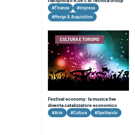
riacquista il 9,09% di Tecnica Group
#Finanza
#Impresa
#Merge & Acquisition
CULTURA E TURISMO
Festival economy: la musica live
diventa catalizzatore economico
#Arte
#Cultura
#Spettacolo