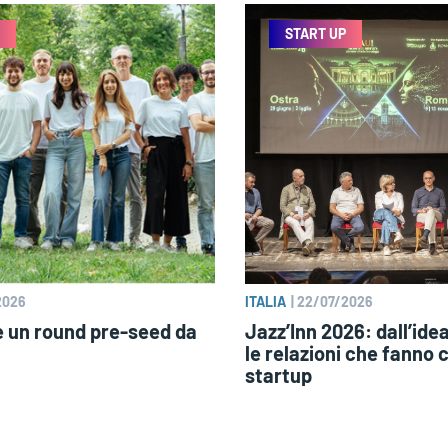
START UP
2026
ITALIA
|
22/07/2026
e un round pre-seed da
Jazz’Inn 2026: dall’idea
le relazioni che fanno 
startup