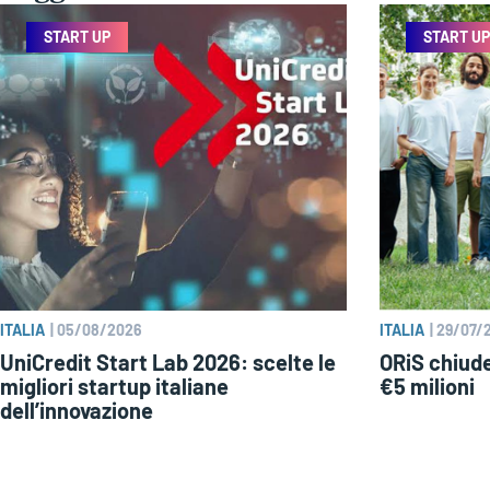
START UP
START UP
ITALIA
|
05/08/2026
ITALIA
|
29/07/
UniCredit Start Lab 2026: scelte le
ORiS chiud
migliori startup italiane
€5 milioni
dell’innovazione