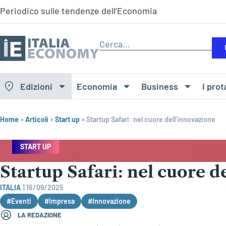
Periodico sulle tendenze dell’Economia
Edizioni
Economia
Business
I prot
Home
»
Articoli
»
Start up
»
Startup Safari: nel cuore dell’innovazione
START UP
Startup Safari: nel cuore d
ITALIA
|
16/09/2025
#Eventi
#Impresa
#Innovazione
LA REDAZIONE