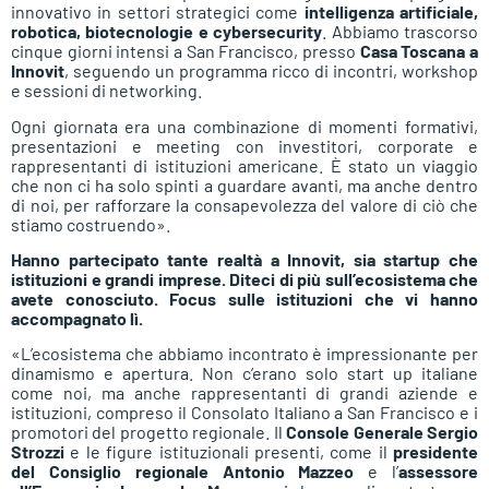
innovativo in settori strategici come
intelligenza artificiale,
robotica, biotecnologie e cybersecurity
. Abbiamo trascorso
cinque giorni intensi a San Francisco, presso
Casa Toscana a
Innovit
, seguendo un programma ricco di incontri, workshop
e sessioni di networking.
Ogni giornata era una combinazione di momenti formativi,
presentazioni e meeting con investitori, corporate e
rappresentanti di istituzioni americane. È stato un viaggio
che non ci ha solo spinti a guardare avanti, ma anche dentro
di noi, per rafforzare la consapevolezza del valore di ciò che
stiamo costruendo».
Hanno partecipato tante realtà a Innovit, sia startup che
istituzioni e grandi imprese. Diteci di più sull’ecosistema che
avete conosciuto. Focus sulle istituzioni che vi hanno
accompagnato lì.
«L’ecosistema che abbiamo incontrato è impressionante per
dinamismo e apertura. Non c’erano solo start up italiane
come noi, ma anche rappresentanti di grandi aziende e
istituzioni, compreso il Consolato Italiano a San Francisco e i
promotori del progetto regionale. Il
Console Generale Sergio
Strozzi
e le figure istituzionali presenti, come il
presidente
del
Consiglio regionale Antonio Mazzeo
e l’
assessore