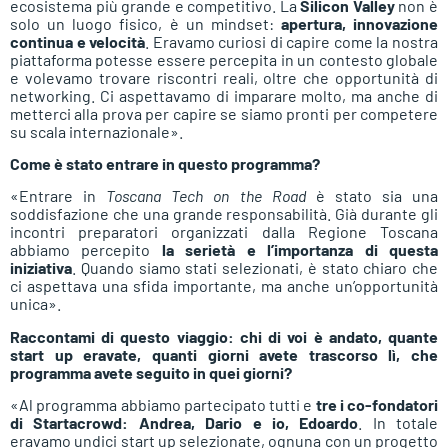
ecosistema più grande e competitivo. La
Silicon Valley
non è
solo un luogo fisico, è un mindset:
apertura, innovazione
continua e velocità
. Eravamo curiosi di capire come la nostra
piattaforma potesse essere percepita in un contesto globale
e volevamo trovare riscontri reali, oltre che opportunità di
networking. Ci aspettavamo di imparare molto, ma anche di
metterci alla prova per capire se siamo pronti per competere
su scala internazionale».
Come è stato entrare in questo programma?
«Entrare in
Toscana Tech on the Road
è stato sia una
soddisfazione che una grande responsabilità. Già durante gli
incontri preparatori organizzati dalla Regione Toscana
abbiamo percepito
la
serietà e l’importanza di questa
iniziativa
. Quando siamo stati selezionati, è stato chiaro che
ci aspettava una sfida importante, ma anche un’opportunità
unica».
Raccontami di questo viaggio: chi di voi è andato, quante
start up eravate, quanti giorni avete trascorso lì, che
programma avete seguito in quei giorni?
«Al programma abbiamo partecipato tutti e
tre i co-fondatori
di Startacrowd: Andrea, Dario e io, Edoardo
. In totale
eravamo undici start up selezionate, ognuna con un progetto