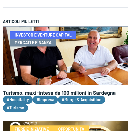
ARTICOLI PIÙ LETTI
INVESTOR E VENTURE CAPITAL
MERCATI E FINANZA
Turismo, maxi-intesa da 100 milioni in Sardegna
#Hospitality
#Impresa
#Merge & Acquisition
#Turismo
FIERE E INIZIATIVE
OPPORTUNITÀ