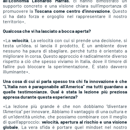
all’Economia Leonardo Marras
, ci hanno dimostrato un
supporto concreto e una visione chiara sull’importanza di
promuovere la
Toscana come centro d’innovazione
. Questo
ci ha dato forza e orgoglio nel rappresentare il nostro
territorio».
Qualcosa che vi ha lasciato a bocca aperta?
«La
velocità
. La velocità con cui si prende una decisione, si
testa un’idea, si lancia il prodotto. È un ambiente dove
nessuno ha paura di sbagliare, perché tutto è orientato a
migliorare in corsa. Questo approccio è radicalmente diverso
rispetto a ciò che spesso viviamo in Italia, dove il timore di
fallire può bloccare la sperimentazione. È stato davvero
illuminante».
Una cosa di cui si parla spesso tra chi fa innovazione è che
“L’Italia non è paragonabile all’America” ma tutti guardano a
quelle testimonianze. Qual è stata la lezione più preziosa
appresa durante questa esperienza?
«La lezione più grande è che non dobbiamo “diventare
l’America” per innovare. Abbiamo il vantaggio di una cultura e
di un’identità uniche, che possiamo combinare con il meglio
di quell’approccio:
velocità, apertura al rischio e una visione
globale
. La vera sfida è portare quel mindset nel nostro