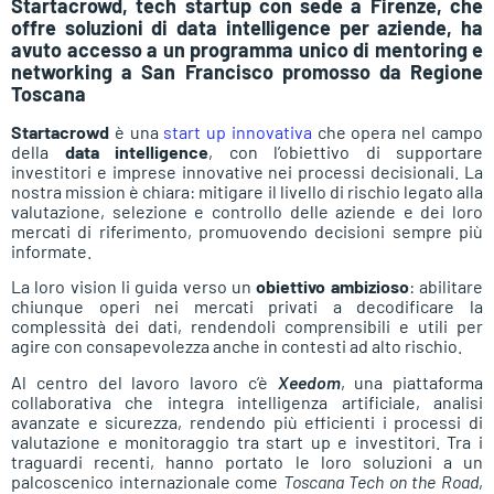
Startacrowd, tech startup con sede a Firenze, che
offre soluzioni di data intelligence per aziende, ha
avuto accesso a un programma unico di mentoring e
networking a San Francisco promosso da Regione
Toscana
Startacrowd
è una
start up innovativa
che opera nel campo
della
data intelligence
, con l’obiettivo di supportare
investitori e imprese innovative nei processi decisionali. La
nostra mission è chiara: mitigare il livello di rischio legato alla
valutazione, selezione e controllo delle aziende e dei loro
mercati di riferimento, promuovendo decisioni sempre più
informate.
La loro vision li guida verso un
obiettivo ambizioso
: abilitare
chiunque operi nei mercati privati a decodificare la
complessità dei dati, rendendoli comprensibili e utili per
agire con consapevolezza anche in contesti ad alto rischio.
Al centro del lavoro lavoro c’è
Xeedom
, una piattaforma
collaborativa che integra intelligenza artificiale, analisi
avanzate e sicurezza, rendendo più efficienti i processi di
valutazione e monitoraggio tra start up e investitori. Tra i
traguardi recenti, hanno portato le loro soluzioni a un
palcoscenico internazionale come
Toscana Tech on the Road
,