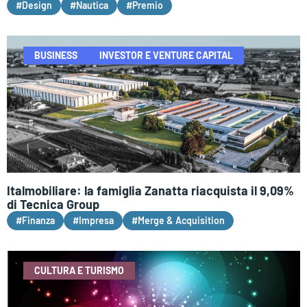
#Design
#Nautica
#Premio
BUSINESS
INVESTOR E VENTURE CAPITAL
Italmobiliare: la famiglia Zanatta riacquista il 9,09%
di Tecnica Group
#Finanza
#Impresa
#Merge & Acquisition
CULTURA E TURISMO