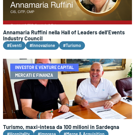
Annamaria Ruffini nella Hall of Leaders dell’Events
Industry Council
#Eventi
#Innovazione
#Turismo
INVESTOR E VENTURE CAPITAL
MERCATI E FINANZA
Turismo, maxi-intesa da 100 milioni in Sardegna
#Hospitality
#Impresa
#Merge & Acquisition