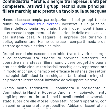
Confindustria Marche, sinergie tra imprese: uniti per
competere. Attivati i gruppi tecnici sulle principali
filiere marchigiane; presto un tavolo sulla subacquea
Hanno riscosso ampia partecipazione i sei gruppi tecnici
riuniti da
Confindustria Marche
, incentrati sulle principali
filiere dell’economia regionale. I primi due incontri hanno
interessato i rappresentanti delle aziende della meccanica e
del sistema casa. A seguire le imprese del turismo e
dell’agroalimentare. Hanno concluso i comparti moda e del
settore gomma, plastica e chimica.
Gruppi tecnici che nascono con l’obiettivo di favorire sinergie
e collaborazioni tra aziende di province differenti, ma
operative nella stessa filiera, condividere progetti e buone
pratiche delle cinque territoriali marchigiane, rappresentare
in modo ancor più dinamico ed efficace le istanze dei settori
strategici dell’industria marchigiana. Un brainstorming che
ha prodotto interessanti iniziative da sviluppare a breve.
“Siamo molto soddisfatti – commenta il presidente di
Confindustria Marche, Roberto Cardinali – Il coinvolgimento
degli imprenditori, in tutti e sei i tavoli tecnici convocati, è
stato superiore alle attese. Sono stati incontri operativi, con
un confronto concreto e propositivo. Abbiamo riscontrato la