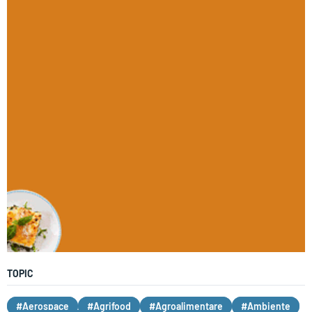
TOPIC
#Aerospace
#Agrifood
#Agroalimentare
#Ambiente