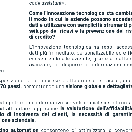
code assistant
».
Come l’innovazione tecnologica sta cambi
il modo in cui le aziende possono acceder
dati e utilizzare con semplicità strumenti p
sviluppo dei ricavi e la prevenzione del ri
di credito?
L’innovazione tecnologica ha reso l’acces
dati più immediato, personalizzabile ed eff
consentendo alle aziende, grazie a piatta
avanzate, di disporre di informazioni se
en.
posizione delle imprese piattaforme che raccolgono 
 70 paesi
, permettendo una
visione globale e dettaglia
to patrimonio informativo si rivela cruciale per affronta
ad affrontare oggi come
la valutazione dell’affidabilit
o di insolvenza dei clienti, la necessità di garantir
zione aziendale
.
ting automation
consentono di ottimizzare le convers