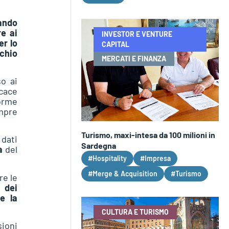
ando
e ai
INVESTOR E VENTURE
er lo
CAPITAL
schio
MERCATI E FINANZA
so ai
icace
forme
mpre
Turismo, maxi-intesa da 100 milioni in
dati
Sardegna
ta
del
#Hospitality
#Impresa
#Merge & Acquisition
#Turismo
re le
à dei
e la
CULTURA E TURISMO
ioni