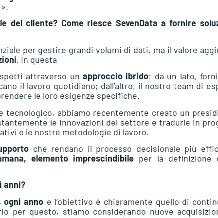
i».
le del cliente? Come riesce SevenData a fornire soluz
ziale per gestire grandi volumi di dati, ma il valore agg
zioni
. In questa
aspetti attraverso un
approccio ibrido
: da un lato, for
no il lavoro quotidiano; dall’altro, il nostro team di es
prendere le loro esigenze specifiche.
nte tecnologico, abbiamo recentemente creato un presid
tantemente le innovazioni del settore e tradurle in pro
ativi e le nostre metodologie di lavoro.
supporto
che rendano il processo decisionale più effi
mana, elemento imprescindibile
per la definizione 
i anni?
 ogni anno
e l’obiettivo è chiaramente quello di conti
rio per questo, stiamo considerando nuove acquisizion