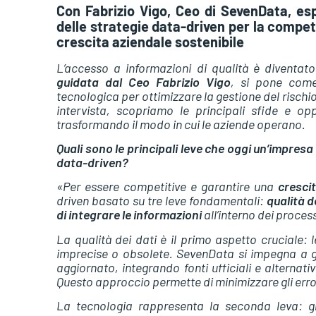
Con Fabrizio Vigo, Ceo di SevenData, esplo
delle strategie data-driven per la competit
crescita aziendale sostenibile
L’accesso a informazioni di qualità è diventat
guidata dal Ceo Fabrizio Vigo
, si pone come
tecnologica per ottimizzare la gestione del rischio
intervista, scopriamo le principali sfide e oppo
trasformando il modo in cui le aziende operano.
Quali sono le principali leve che oggi un’impre
data-driven?
«Per essere competitive e garantire una
crescit
driven basato su tre leve fondamentali:
qualità d
di integrare le informazioni
all’interno dei proces
La qualità dei dati è il primo aspetto cruciale:
imprecise o obsolete. SevenData si impegna a 
aggiornato, integrando fonti ufficiali e alternat
Questo approccio permette di minimizzare gli error
La tecnologia rappresenta la seconda leva: gra