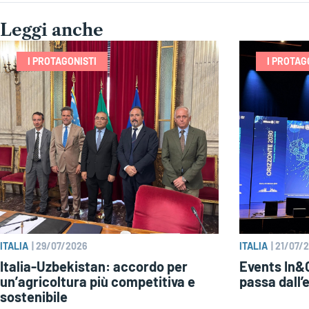
Leggi anche
I PROTAGONISTI
I PROTAG
ITALIA
|
29/07/2026
ITALIA
|
21/07/
Italia-Uzbekistan: accordo per
Events In&O
un’agricoltura più competitiva e
passa dall’
sostenibile