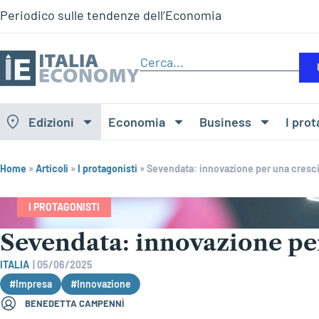
Periodico sulle tendenze dell’Economia
Edizioni
Economia
Business
I prot
Home
»
Articoli
»
I protagonisti
»
Sevendata: innovazione per una cresci
I PROTAGONISTI
Sevendata: innovazione per
ITALIA
|
05/06/2025
#Impresa
#Innovazione
BENEDETTA CAMPENNÌ