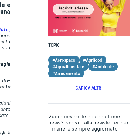
le e
 una
ata,
zione
uesta
TOPIC
 stia
#Aerospace
#Agrifood
tegie
#Agroalimentare
#Ambiente
#Arredamento
data-
cità
CARICA ALTRI
zioni
ente
cato.
Vuoi ricevere le nostre ultime
news? Iscriviti alla newsletter per
rimanere sempre aggiornato
ggi è