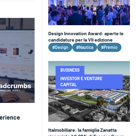
Design Innovation Award: aperte le
candidature per la VII edizione
#Design
#Nautica
#Premio
BUSINESS
INVESTOR E VENTURE
CAPITAL
erience
Italmobiliare: la famiglia Zanatta