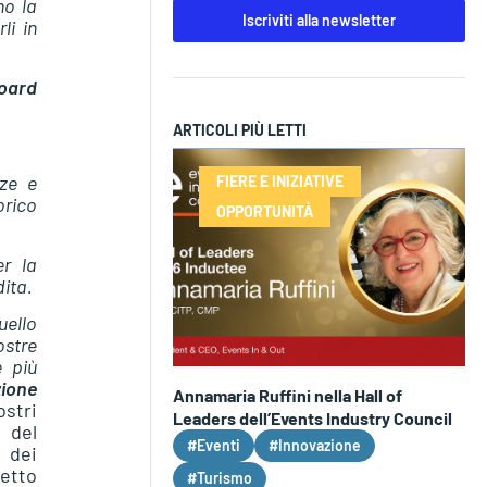
no la
Iscriviti alla newsletter
li in
oard
ARTICOLI PIÙ LETTI
nze e
FIERE E INIZIATIVE
orico
OPPORTUNITÀ
r la
dita.
uello
stre
e più
zione
Annamaria Ruffini nella Hall of
ostri
Leaders dell’Events Industry Council
 del
#Eventi
#Innovazione
o
dei
detto
#Turismo