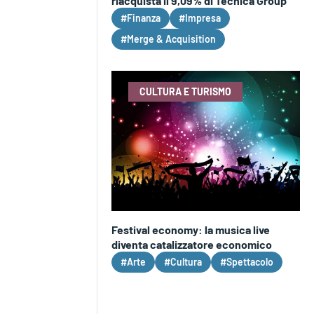
riacquista il 9,09% di Tecnica Group
#Finanza
#Impresa
#Merge & Acquisition
CULTURA E TURISMO
Festival economy: la musica live
diventa catalizzatore economico
#Arte
#Cultura
#Spettacolo