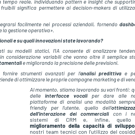
in tempo reale, individuando pattern e insight che supporti
fruibili significa permettere ai decision-makers di utilizzar
egrarsi facilmente nei processi aziendali, fornendo
dashb
e la gestione operativa».
zionali e su quali innovazioni state lavorando?
ati su modelli statici, l’IA consente di analizzare tende
n considerazione variabili che vanno oltre il semplice st
rtamentali
e migliorando la precisione delle previsioni.
fornire strumenti avanzati per l’
analisi predittiva
e pe
ziende di ottimizzare le proprie campagne marketing e di ven
Al momento, stiamo lavorando su vari fronti: q
delle
interfacce vocali
per dare alle no
piattaforme di analisi una modalità sempr
friendly per l’utente, quello dell’
ottimizza
dell’interazione dei commerciali
con i
n
sistemi di CRM e, infine, quello
miglioramento della capacità di svilupp
nostri team tecnici con l’utilizzo del cosid