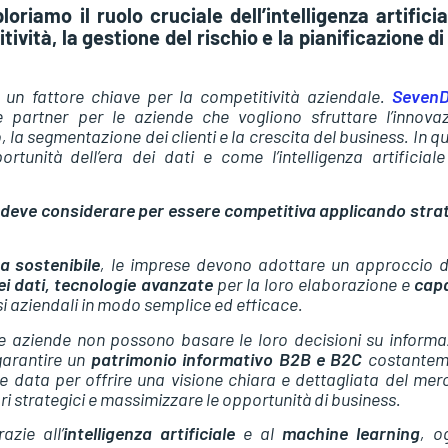
riamo il ruolo cruciale dell’intelligenza artificia
ività, la gestione del rischio e la pianificazione di
o un fattore chiave per la competitività aziendale.
SevenD
 partner per le aziende che vogliono sfruttare l’innova
, la segmentazione dei clienti e la crescita del business. In q
rtunità dell’era dei dati e come l’intelligenza artificiale
sa deve considerare per essere competitiva applicando stra
a sostenibile
, le imprese devono adottare un approccio 
ei dati, tecnologie avanzate
per la loro elaborazione e
capa
si aziendali in modo semplice ed efficace.
 le aziende non possono basare le loro decisioni su informa
garantire un
patrimonio informativo B2B e B2C
costantem
ive data per offrire una visione chiara e dettagliata del mer
i strategici e massimizzare le opportunità di business.
zie all’
intelligenza artificiale
e al
machine learning
, o