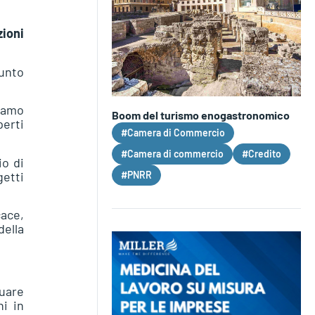
ioni
iunto
niamo
Boom del turismo enogastronomico
perti
#Camera di Commercio
#Camera di commercio
#Credito
io di
getti
#PNRR
cace,
della
nuare
i in