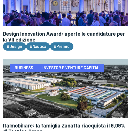
Design Innovation Award: aperte le candidature per
la VII edizione
#Design
#Nautica
#Premio
BUSINESS
INVESTOR E VENTURE CAPITAL
Italmobiliare: la famiglia Zanatta riacquista il 9,09%