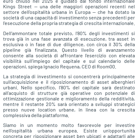
euro chiuso nel 2025 e guidato dal fondo internazionale
Kings Street — una delle maggiori operazioni recenti nel
settore dell’ospitalità urbana in Europa — che ha dotato la
società di una capacità di investimento senza precedenti per
l’esecuzione della propria strategia di crescita internazionale.
Dell’ammontare totale previsto, l’80% degli investimenti si
trova già in una fase avanzata di esecuzione, tra asset in
esclusiva o in fase di due diligence, con circa il 30% della
pipeline già finalizzata. Questo livello di avanzamento
consente alla società di affrontare l’esercizio con elevata
visibilità sull’impiego del capitale e sul calendario delle
operazioni, spiega Ignacio Requena, CEO di Room00.
La strategia di investimento si concentrerà principalmente
sull’acquisizione e il riposizionamento di asset alberghieri
urbani. Nello specifico, l’80% del capitale sarà destinato
all’acquisto di strutture già operative con potenziale di
ottimizzazione gestionale e miglioramento della redditività,
mentre il restante 20% sarà orientato a sviluppi strategici
presso nuove location urbane, in linea con la crescita
complessiva della piattaforma.
Siamo in un momento molto favorevole per investire
nell’ospitalità urbana europea. Esiste un’opportunità
concreta per riposizionare asset ben ubicati e adattarli alle