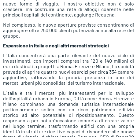
nuove forme di viaggio. Il nostro obiettivo non è solo
crescere, ma costruire una rete di alloggi coerente nelle
principali capitali del continente, aggiunge Requena.
Nel complesso, le nuove aperture previste consentiranno di
aggiungere oltre 750.000 clienti potenziali annui alla rete del
gruppo.
Espansione in Italia e negli altri mercati strategici
L’Italia concentrerà una parte rilevante del nuovo ciclo di
investimenti, con importi compresi tra 120 e 140 milioni di
euro destinati a progetti a Roma, Firenze e Milano. La società
prevede di aprire quattro nuovi esercizi per circa 334 camere
aggiuntive, rafforzando la propria presenza in uno dei
mercati urbani più consolidati del turismo internazionale.
L’Italia è tra i mercati più interessanti per lo sviluppo
dell’ospitalità urbana in Europa. Città come Roma, Firenze e
Milano combinano una domanda turistica internazionale
particolarmente solida con un ricco patrimonio edilizio
storico ad alto potenziale di riposizionamento. Questo
rappresenta per noi un’occasione concreta di creare valore
nel lungo termine, trasformando edifici con una propria
identità in strutture ricettive capaci di rispondere alle nuove
forme di viaggio, dichiara Ignacio Requena, CEO di Room00