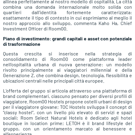
allinea perfettamente al nostro modello di ospitalità. La città
combina una domanda internazionale molto solida con
quartieri dall’identità fortemente caratterizzata:
esattamente il tipo di contesto in cui esprimiamo al meglio il
nostro approccio allo sviluppo, commenta Kaho Ha, Chief
Investment Officer di Room00.
Piano di investimento: grandi capitali e asset con potenziale
di trasformazione
Questa crescita si inserisce nella strategia di
consolidamento di Room00 come piattaforma leader
nell’ospitalità urbana di nuova generazione: un modello
rivolto principalmente ai viaggiatori millennial e della
Generazione Z, che combina design, tecnologia, flessibilità e
ubicazioni centrali nelle principali città europee.
L’offerta del gruppo si articola attraverso una piattaforma di
brand complementari, ciascuno pensato per diversi profili di
viaggiatore. Room00 Hostels propone ostelli urbani di design
per il viaggiatore giovane; TOC Hostels sviluppa il concept di
“classy hostel”, con un livello più elevato di servizi e spazi
sociali; Room Select Natural Hotels è dedicato agli hotel
boutique in location prime; LETOH è il brand lifestyle del
gruppo, con un orientamento marcato al benessere e
all’esperienza.