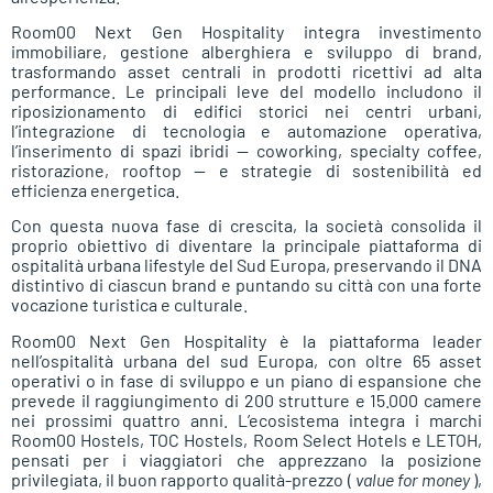
Room00 Next Gen Hospitality integra investimento
immobiliare, gestione alberghiera e sviluppo di brand,
trasformando asset centrali in prodotti ricettivi ad alta
performance. Le principali leve del modello includono il
riposizionamento di edifici storici nei centri urbani,
l’integrazione di tecnologia e automazione operativa,
l’inserimento di spazi ibridi — coworking, specialty coffee,
ristorazione, rooftop — e strategie di sostenibilità ed
efficienza energetica.
Con questa nuova fase di crescita, la società consolida il
proprio obiettivo di diventare la principale piattaforma di
ospitalità urbana lifestyle del Sud Europa, preservando il DNA
distintivo di ciascun brand e puntando su città con una forte
vocazione turistica e culturale.
Room00 Next Gen Hospitality è la piattaforma leader
nell’ospitalità urbana del sud Europa, con oltre 65 asset
operativi o in fase di sviluppo e un piano di espansione che
prevede il raggiungimento di 200 strutture e 15.000 camere
nei prossimi quattro anni. L’ecosistema integra i marchi
Room00 Hostels, TOC Hostels, Room Select Hotels e LETOH,
pensati per i viaggiatori che apprezzano la posizione
privilegiata, il buon rapporto qualità-prezzo (
value for money
),