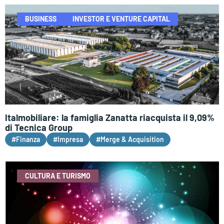
BUSINESS
INVESTOR E VENTURE CAPITAL
Italmobiliare: la famiglia Zanatta riacquista il 9,09%
di Tecnica Group
#Finanza
#Impresa
#Merge & Acquisition
CULTURA E TURISMO