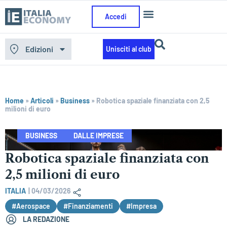
Accedi
Edizioni
Unisciti al club
Home
»
Articoli
»
Business
»
Robotica spaziale finanziata con 2,5
milioni di euro
BUSINESS
DALLE IMPRESE
Robotica spaziale finanziata con
2,5 milioni di euro
ITALIA
|
04/03/2026
#Aerospace
#Finanziamenti
#Impresa
LA REDAZIONE