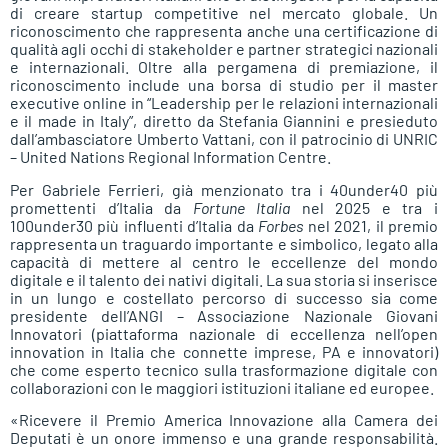
di creare startup competitive nel mercato globale. Un
riconoscimento che rappresenta anche una certificazione di
qualità agli occhi di stakeholder e partner strategici nazionali
e internazionali. Oltre alla pergamena di premiazione, il
riconoscimento include una borsa di studio per il master
executive online in “Leadership per le relazioni internazionali
e il made in Italy”, diretto da Stefania Giannini e presieduto
dall’ambasciatore Umberto Vattani, con il patrocinio di UNRIC
– United Nations Regional Information Centre.
Per Gabriele Ferrieri, già menzionato tra i 40under40 più
promettenti d’Italia da
Fortune Italia
nel 2025 e tra i
100under30 più influenti d’Italia da
Forbes
nel 2021, il premio
rappresenta un traguardo importante e simbolico, legato alla
capacità di mettere al centro le eccellenze del mondo
digitale e il talento dei nativi digitali. La sua storia si inserisce
in un lungo e costellato percorso di successo sia come
presidente dell’ANGI – Associazione Nazionale Giovani
Innovatori (piattaforma nazionale di eccellenza nell’open
innovation in Italia che connette imprese, PA e innovatori)
che come esperto tecnico sulla trasformazione digitale con
collaborazioni con le maggiori istituzioni italiane ed europee.
«Ricevere il Premio America Innovazione alla Camera dei
Deputati è un onore immenso e una grande responsabilità.