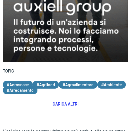
TOPIC
#Aerospace
#Agrifood
#Agroalimentare
#Ambiente
#Arredamento
CARICA ALTRI
Vuoi ricevere le nostre ultime news? Iscriviti alla newsletter