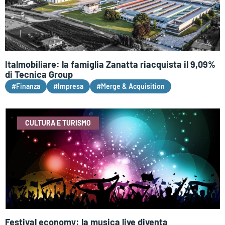
Italmobiliare: la famiglia Zanatta riacquista il 9,09%
di Tecnica Group
#Finanza
#Impresa
#Merge & Acquisition
CULTURA E TURISMO
Festival economy: la musica live diventa