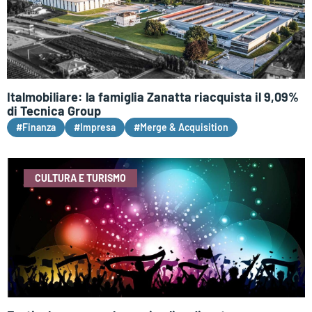
Italmobiliare: la famiglia Zanatta riacquista il 9,09%
di Tecnica Group
#Finanza
#Impresa
#Merge & Acquisition
CULTURA E TURISMO