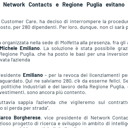
o: Network Contacts e Regione Puglia evitano
Customer Care, ha deciso di interrompere la procedur
gosto, per 280 dipendenti. Per loro, dunque, non ci sarà p
rganizzata nella sede di Molfetta alla presenza, fra gli a
Michele Emiliano
. La soluzione è stata possibile graz
Regione Puglia, che ha posto le basi per una inversio
ovata l’azienda
presidente
Emiliano
– per la revoca dei licenziamenti p
aguardato. Qui ne salviamo 280, c’è da esserne felici. S
politiche industriali e del lavoro della Regione Puglia, 
investimenti, sono ancora più contento.
tavia sappia l’azienda che vigileremo sul contratt
 si perda per strada”.
arco Borgherese
, vice presidente di Network Contac
zioso progetto di ricerca e sviluppo in ambito di intelli