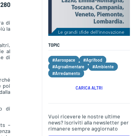
 280
a di
iù la
ltri,
TOPIC
ie al
ne di
#Aerospace
#Agrifood
#Agroalimentare
#Ambiente
#Arredamento
erché
e poi
CARICA ALTRI
dalla
o di
Vuoi ricevere le nostre ultime
news? Iscriviti alla newsletter per
ts –
rimanere sempre aggiornato
genza