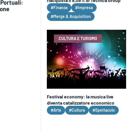
riacquista il 9,09% di Tecnica Group
Portuali:
#Finanza
#Impresa
ione
#Merge & Acquisition
CULTURA E TURISMO
Festival economy: la musica live
diventa catalizzatore economico
#Arte
#Cultura
#Spettacolo