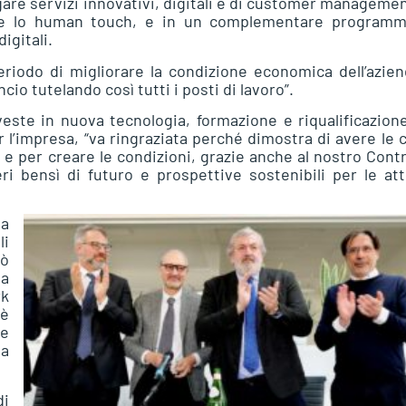
gare servizi innovativi, digitali e di customer managemen
re lo human touch, e in un complementare programm
igitali.
riodo di migliorare la condizione economica dell’azie
ncio tutelando così tutti i posti di lavoro”.
este in nuova tecnologia, formazione e riqualificazion
 l’impresa, “va ringraziata perché dimostra di avere le 
i e per creare le condizioni, grazie anche al nostro Cont
 bensì di futuro e prospettive sostenibili per le att
da
li
uò
ha
rk
 è
 e
la
di