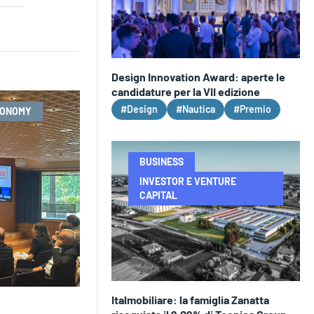
Design Innovation Award: aperte le
candidature per la VII edizione
#Design
#Nautica
#Premio
CONOMY
BUSINESS
INVESTOR E VENTURE
CAPITAL
Italmobiliare: la famiglia Zanatta