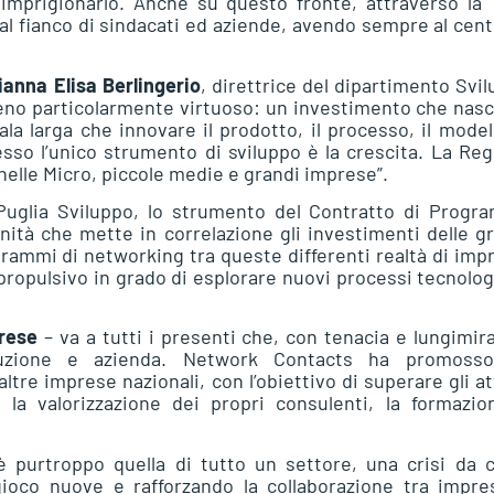
imprigionarlo. Anche su questo fronte, attraverso la 
al fianco di sindacati ed aziende, avendo sempre al cent
ianna Elisa Berlingerio
, direttrice del dipartimento Svi
eno particolarmente virtuoso: un investimento che nas
a larga che innovare il prodotto, il processo, il model
so l’unico strumento di sviluppo è la crescita. La Re
 nelle Micro, piccole medie e grandi imprese”.
 Puglia Sviluppo, lo strumento del Contratto di Progr
ità che mette in correlazione gli investimenti delle g
rammi di networking tra queste differenti realtà di imp
ropulsivo in grado di esplorare nuovi processi tecnolog
rese
– va a tutti i presenti che, con tenacia e lungimir
tituzione e azienda. Network Contacts ha promoss
e imprese nazionali, con l’obiettivo di superare gli at
 la valorizzazione dei propri consulenti, la formazio
è purtroppo quella di tutto un settore, una crisi da 
gioco nuove e rafforzando la collaborazione tra impre