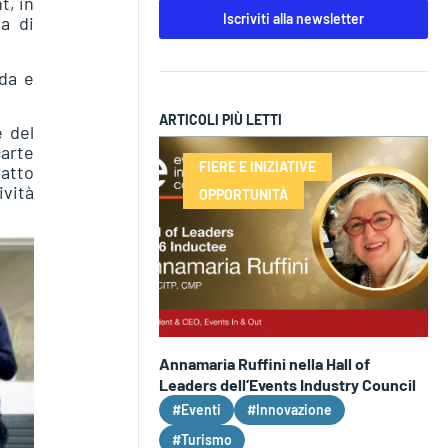
t, in
Iscriviti alla newsletter
a di
nda e
ARTICOLI PIÙ LETTI
e del
carte
FIERE E INIZIATIVE
ratto
ività
OPPORTUNITÀ
Annamaria Ruffini nella Hall of
Leaders dell’Events Industry Council
#Eventi
#Innovazione
#Turismo