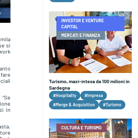
INVESTOR E VENTURE
CAPITAL
MERCATI E FINANZA
 mila
se si
twork
tanto
 fare
ciali
Turismo, maxi-intesa da 100 milioni in
Sardegna
#Hospitality
#Impresa
 “Se
ione
#Merge & Acquisition
#Turismo
si in
sta,
CULTURA E TURISMO
tore