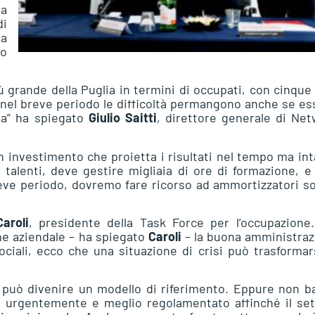
ha
i
da
vo
grande della Puglia in termini di occupati, con cinque
e nel breve periodo le difficoltà permangono anche se es
rsa” ha spiegato
Giulio Saitti
, direttore generale di Ne
 investimento che proietta i risultati nel tempo ma in
e talenti, deve gestire migliaia di ore di formazione, e
eve periodo, dovremo fare ricorso ad ammortizzatori so
aroli
, presidente della Task Force per l’occupazione.
ne aziendale – ha spiegato
Caroli
– la buona amministraz
sociali, ecco che una situazione di crisi può trasformar
può divenire un modello di riferimento. Eppure non ba
a urgentemente e meglio regolamentato affinché il set