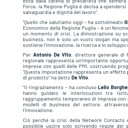
esca dalla catena di precarietà che sembra 
Force, la Regione Puglia è decisa a spendersi 
salvaguardia e dignità del lavoro”.
“Quello che salutiamo oggi – ha sottolineato
G
Economico della Regione Puglia – è un fenom
un momento di crisi. La dimostrazione su scal
business, non è solo un vuoto slogan ma spes
sostiene l’innovazione, la ricerca e lo sviluppo
Per
Antonio De Vito
, direttore generale di
regionale rappresenta un’importante opportun
imprese con quelli delle PMI, costruendo prog
“Questa impostazione rappresenta un effetto p
di prodotto” ha detto
De Vito
.
“Il ringraziamento – ha concluso
Lelio Borghe
hanno guidato le interlocuzioni tra is
raggruppamento temporaneo di impresa con altr
modelli di business del settore, attraverso
l’innovazione.
Ciò perché la crisi della Network Contacts 
possibile uscire solo scrivendo regole del 