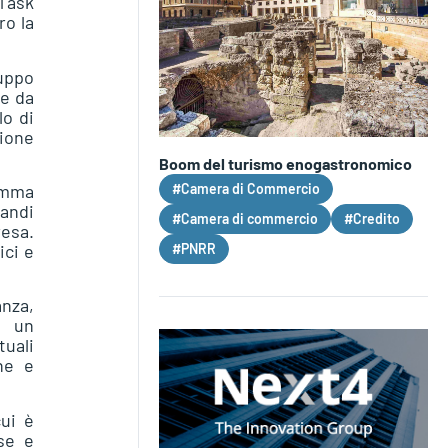
Task
ro la
luppo
ce da
lo di
gione
Boom del turismo enogastronomico
#Camera di Commercio
amma
randi
#Camera di commercio
#Credito
resa.
#PNRR
ici e
anza,
o un
tuali
ne e
cui è
se e