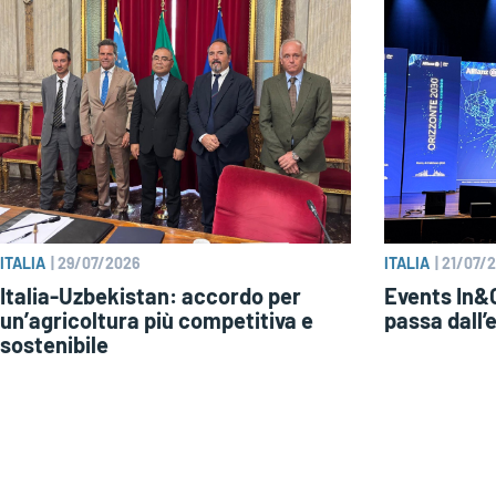
ITALIA
|
29/07/2026
ITALIA
|
21/07/
Italia-Uzbekistan: accordo per
Events In&O
un’agricoltura più competitiva e
passa dall’
sostenibile