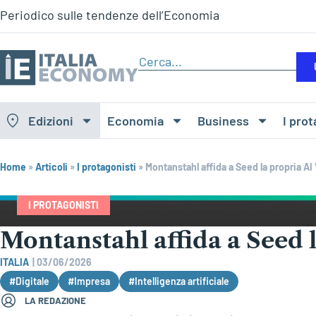
Periodico sulle tendenze dell’Economia
Edizioni
Economia
Business
I prot
Home
»
Articoli
»
I protagonisti
»
Montanstahl affida a Seed la propria AI V
I PROTAGONISTI
Montanstahl affida a Seed l
ITALIA
|
03/06/2026
#Digitale
#Impresa
#Intelligenza artificiale
LA REDAZIONE