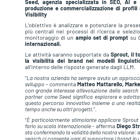
Seed, agenzia specializzata in SEO, AI e 
produzione e commercializzazione di profili s
Visibility
L’obiettivo è analizzare e potenziare la pres
più centrali nei processi di ricerca e selezi
monitoraggio di un
ampio set di prompt
su
internazionali.
Le attività saranno supportate da
Sprout, il 
la visibilità dei brand nei modelli linguisti
all’interno delle risposte generate dagli LLM.
“
La nostra azienda ha sempre avuto un approccio 
sviluppo
– commenta
Matteo Mattarello, Mark
con grande interesse all’evoluzione della search e 
partner come Seed significa esplorare e adotta
questo percorso innovativo insieme a una realtà
tempo anche su altri progetti.
”.
“
È particolarmente stimolante applicare Sprout i
farlo su scala internazionale
– afferma
Diego St
sta confermando la validità della nostra visione: a
search ci consente oggi di supportare i brand in u