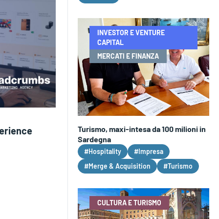
INVESTOR E VENTURE
CAPITAL
MERCATI E FINANZA
Turismo, maxi-intesa da 100 milioni in
erience
Sardegna
#Hospitality
#Impresa
#Merge & Acquisition
#Turismo
CULTURA E TURISMO