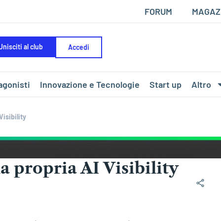
FORUM
MAGAZ
Unisciti al club
Accedi
agonisti
Innovazione e Tecnologie
Start up
Altro
isibility
a propria AI Visibility