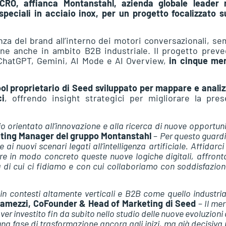
CRO, affianca Montanstahl, azienda globale leader n
peciali in acciaio inox, per un progetto focalizzato su
enza del brand all’interno dei motori conversazionali, s
one anche in ambito B2B industriale. Il progetto preve
ChatGPT, Gemini, AI Mode e AI Overview,
in cinque mer
tool proprietario di Seed sviluppato per mappare e anali
ci
, offrendo insight strategici per migliorare la pre
orientato all’innovazione e alla ricerca di nuove opportuni
eting Manager del gruppo Montanstahl
–
Per questo guar
ai nuovi scenari legati all’intelligenza artificiale. Affidarci
re in modo concreto queste nuove logiche digitali, affron
 di cui ci fidiamo e con cui collaboriamo con soddisfazio
n contesti altamente verticali e B2B come quello industria
ramezzi, CoFounder & Head of Marketing di Seed
–
Il me
ver investito fin da subito nello studio delle nuove evoluzioni 
na fase di trasformazione ancora agli inizi, ma già decisiva p