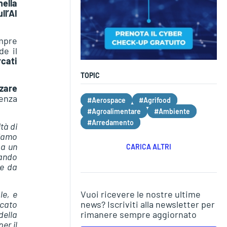
ella
ll’AI
empre
de il
cati
TOPIC
zzare
senza
#Aerospace
#Agrifood
#Agroalimentare
#Ambiente
#Arredamento
tà di
diamo
 a un
CARICA ALTRI
tando
ne da
Vuoi ricevere le nostre ultime
le, e
news? Iscriviti alla newsletter per
rcato
rimanere sempre aggiornato
della
er il