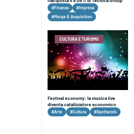
riacquista il 9,09% di Tecnica Group
#Finanza
#Impresa
#Merge & Acquisition
CULTURA E TURISMO
Festival economy: la musica live
diventa catalizzatore economico
#Arte
#Cultura
#Spettacolo