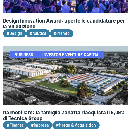
Design Innovation Award: aperte le candidature per
la VII edizione
#Design
#Nautica
#Premio
BUSINESS
INVESTOR E VENTURE CAPITAL
Italmobiliare: la famiglia Zanatta riacquista il 9,09%
di Tecnica Group
#Finanza
#Impresa
#Merge & Acquisition