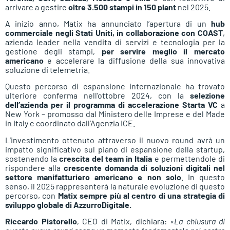
arrivare a gestire
oltre 3.500 stampi in 150 plant
nel 2025.
A inizio anno, Matix ha annunciato l’apertura di un
hub
commerciale negli Stati Uniti, in collaborazione con COAST
,
azienda leader nella vendita di servizi e tecnologia per la
gestione degli stampi,
per servire meglio il mercato
americano
e accelerare la diffusione della sua innovativa
soluzione di telemetria.
Questo percorso di espansione internazionale ha trovato
ulteriore conferma nell’ottobre 2024, con la
selezione
dell’azienda per il programma di accelerazione Starta VC
a
New York – promosso dal Ministero delle Imprese e del Made
in Italy e coordinato dall’Agenzia ICE.
L’investimento ottenuto attraverso il nuovo round avrà un
impatto significativo sul piano di espansione della startup,
sostenendo la
crescita del team in Italia
e permettendole di
rispondere alla
crescente domanda di soluzioni digitali nel
settore manifatturiero americano e non solo
. In questo
senso, il 2025 rappresenterà la naturale evoluzione di questo
percorso, con
Matix sempre più al centro di una strategia di
sviluppo globale di AzzurroDigitale.
Riccardo Pistorello
, CEO di Matix, dichiara:
«La chiusura di