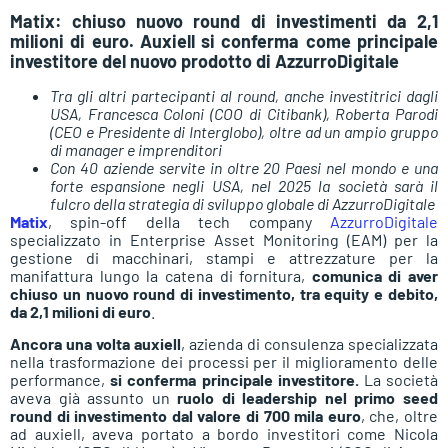
Matix: chiuso nuovo round di investimenti da 2,1
milioni di euro. Auxiell si conferma come principale
investitore del nuovo prodotto di AzzurroDigitale
Tra gli altri partecipanti al round, anche investitrici dagli
USA, Francesca Coloni (COO di Citibank), Roberta Parodi
(CEO e Presidente di Interglobo), oltre ad un ampio gruppo
di manager e imprenditori
Con 40 aziende servite in oltre 20 Paesi nel mondo e una
forte espansione negli USA, nel 2025 la società sarà il
fulcro della strategia di sviluppo globale di AzzurroDigitale
Matix
, spin-off della tech company
AzzurroDigitale
specializzato in Enterprise Asset Monitoring (EAM) per la
gestione di macchinari, stampi e attrezzature per la
manifattura lungo la catena di fornitura,
comunica di aver
chiuso un nuovo round di investimento, tra equity e debito,
da 2,1 milioni di euro
.
Ancora una volta auxiell
, azienda di consulenza specializzata
nella trasformazione dei processi per il miglioramento delle
performance,
si conferma principale investitore.
La società
aveva già assunto un
ruolo di leadership nel primo seed
round di investimento dal valore di 700 mila euro
, che, oltre
ad auxiell, aveva portato a bordo investitori come Nicola