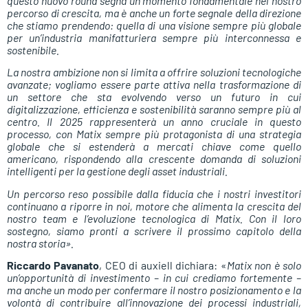
questo nuovo round segna un momento fondamentale nel nostro
percorso di crescita, ma è anche un forte segnale della direzione
che stiamo prendendo: quella di una visione sempre più globale
per un’industria manifatturiera sempre più interconnessa e
sostenibile.
La nostra ambizione non si limita a offrire soluzioni tecnologiche
avanzate; vogliamo essere parte attiva nella trasformazione di
un settore che sta evolvendo verso un futuro in cui
digitalizzazione, efficienza e sostenibilità saranno sempre più al
centro. Il 2025 rappresenterà un anno cruciale in questo
processo, con Matix sempre più protagonista di una strategia
globale che si estenderà a mercati chiave come quello
americano, rispondendo alla crescente domanda di soluzioni
intelligenti per la gestione degli asset industriali.
Un percorso reso possibile dalla fiducia che i nostri investitori
continuano a riporre in noi, motore che alimenta la crescita del
nostro team e l’evoluzione tecnologica di Matix. Con il loro
sostegno, siamo pronti a scrivere il prossimo capitolo della
nostra storia».
Riccardo Pavanato
, CEO di auxiell dichiara: «
Matix non è solo
un’opportunità di investimento – in cui crediamo fortemente –
ma anche un modo per confermare il nostro posizionamento e la
volontà di contribuire all’innovazione dei processi industriali,