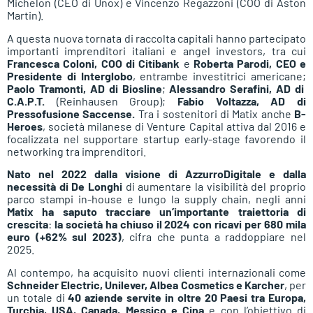
Michelon (CEO di Unox) e Vincenzo Regazzoni (COO di Aston
Martin).
A questa nuova tornata di raccolta capitali hanno partecipato
importanti imprenditori italiani e angel investors, tra cui
Francesca Coloni, COO di Citibank
e
Roberta Parodi, CEO e
Presidente di Interglobo
, entrambe investitrici americane;
Paolo Tramonti, AD di Biosline
;
Alessandro Serafini, AD di
C.A.P.T.
(Reinhausen Group);
Fabio Voltazza, AD di
Pressofusione Saccense.
Tra i sostenitori di Matix anche
B-
Heroes
, società milanese di Venture Capital attiva dal 2016 e
focalizzata nel supportare startup early-stage favorendo il
networking tra imprenditori.
Nato nel 2022 dalla visione di AzzurroDigitale e dalla
necessità di De Longhi
di aumentare la visibilità del proprio
parco stampi in-house e lungo la supply chain, negli anni
Matix ha saputo tracciare un’importante traiettoria di
crescita
:
la società ha chiuso il 2024 con ricavi per 680 mila
euro (+62% sul 2023)
, cifra che punta a raddoppiare nel
2025.
Al contempo, ha acquisito nuovi clienti internazionali come
Schneider Electric, Unilever, Albea Cosmetics e Karcher
, per
un totale di
40 aziende servite in oltre 20 Paesi tra Europa,
Turchia, USA, Canada, Messico e Cina
e con l’obiettivo di