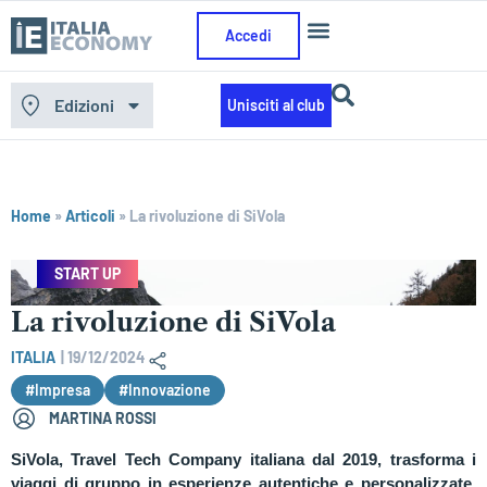
Accedi
Edizioni
Unisciti al club
Home
»
Articoli
»
La rivoluzione di SiVola
START UP
La rivoluzione di SiVola
ITALIA
|
19/12/2024
#Impresa
#Innovazione
MARTINA ROSSI
SiVola
, Travel Tech Company italiana dal 2019, trasforma i
viaggi di gruppo in esperienze autentiche e personalizzate,