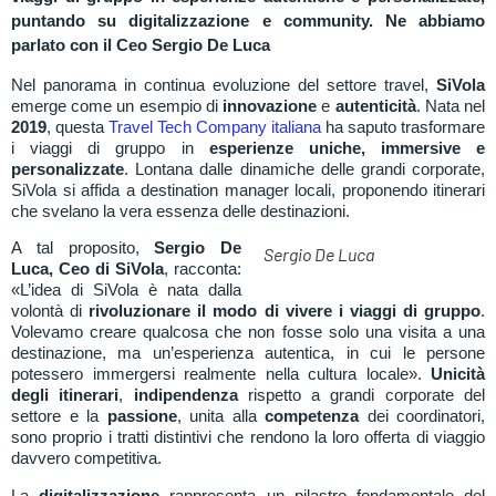
puntando su digitalizzazione e community. Ne abbiamo
parlato con il Ceo Sergio De Luca
Nel panorama in continua evoluzione del settore travel,
SiVola
emerge come un esempio di
innovazione
e
autenticità
. Nata nel
2019
, questa
Travel Tech Company italiana
ha saputo trasformare
i viaggi di gruppo in
esperienze uniche, immersive e
personalizzate
. Lontana dalle dinamiche delle grandi corporate,
SiVola si affida a destination manager locali, proponendo itinerari
che svelano la vera essenza delle destinazioni.
A tal proposito,
Sergio De
Sergio De Luca
Luca, Ceo di SiVola
, racconta:
«L’idea di SiVola è nata dalla
volontà di
rivoluzionare il modo di vivere i viaggi di gruppo
.
Volevamo creare qualcosa che non fosse solo una visita a una
destinazione, ma un’esperienza autentica, in cui le persone
potessero immergersi realmente nella cultura locale».
Unicità
degli itinerari
,
indipendenza
rispetto a grandi corporate del
settore e la
passione
, unita alla
competenza
dei coordinatori,
sono proprio i tratti distintivi che rendono la loro offerta di viaggio
davvero competitiva.
La
digitalizzazione
rappresenta un pilastro fondamentale del