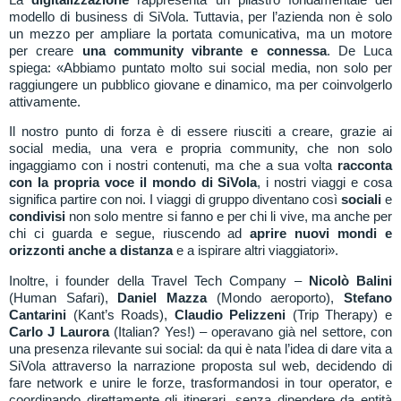
modello di business di SiVola. Tuttavia, per l’azienda non è solo
un mezzo per ampliare la portata comunicativa, ma un motore
per creare
una community vibrante e connessa
. De Luca
spiega:
«Abbiamo puntato molto sui social media, non solo per
raggiungere un pubblico giovane e dinamico, ma per coinvolgerlo
attivamente.
Il nostro punto di forza è di essere riusciti a creare, grazie ai
social media, una vera e propria community, che non solo
ingaggiamo con i nostri contenuti, ma che a sua volta
racconta
con la propria voce il mondo di SiVola
, i nostri viaggi e cosa
significa partire con noi. I viaggi di gruppo diventano così
sociali
e
condivisi
non solo mentre si fanno e per chi li vive, ma anche per
chi ci guarda e segue, riuscendo ad
aprire nuovi mondi e
orizzonti anche a distanza
e a ispirare altri viaggiatori».
Inoltre, i founder della Travel Tech Company –
Nicolò Balini
(Human Safari),
Daniel Mazza
(Mondo aeroporto),
Stefano
Cantarini
(Kant’s Roads),
Claudio Pelizzeni
(Trip Therapy) e
Carlo J Laurora
(Italian? Yes!) – operavano già nel settore, con
una presenza rilevante sui social: da qui è nata l’idea di dare vita a
SiVola attraverso la narrazione proposta sul web, decidendo di
fare network e unire le forze, trasformandosi in tour operator, e
coordinando direttamente gli itinerari, senza dipendere da entità