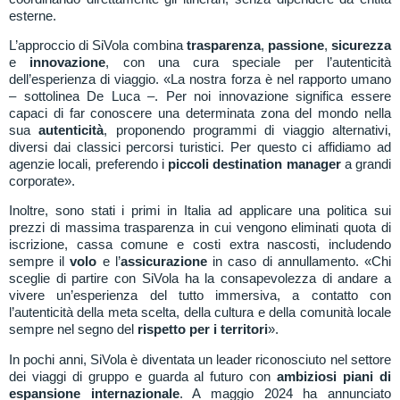
esterne.
L’approccio di SiVola combina
trasparenza
,
passione
,
sicurezza
e
innovazione
, con una cura speciale per l’autenticità
dell’esperienza di viaggio. «La nostra forza è nel rapporto umano
– sottolinea De Luca –.
Per noi innovazione significa essere
capaci di far conoscere una determinata zona del mondo nella
sua
autenticità
, proponendo programmi di viaggio alternativi,
diversi dai classici percorsi turistici. Per questo ci affidiamo ad
agenzie locali, preferendo i
piccoli destination manager
a grandi
corporate».
Inoltre, sono stati i primi in Italia ad applicare una politica sui
prezzi di massima trasparenza in cui vengono eliminati quota di
iscrizione, cassa comune e costi extra nascosti, includendo
sempre il
volo
e l’
assicurazione
in caso di annullamento. «Chi
sceglie di partire con SiVola ha la consapevolezza di andare a
vivere un’esperienza del tutto immersiva, a contatto con
l’autenticità della meta scelta, della cultura e della comunità locale
sempre nel segno del
rispetto per i territori
».
In pochi anni, SiVola è diventata un leader riconosciuto nel settore
dei viaggi di gruppo e guarda al futuro con
ambiziosi piani di
espansione internazionale
. A maggio 2024 ha annunciato