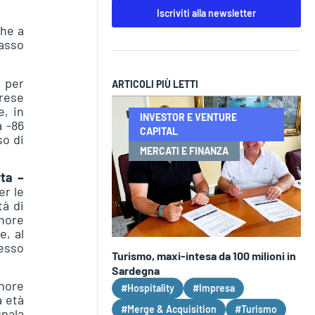
Iscriviti alla newsletter
che a
tasso
, per
ARTICOLI PIÙ LETTI
prese
e, in
INVESTOR E VENTURE
a -86
CAPITAL
so di
MERCATI E FINANZA
ta –
er le
tà di
nore
e, al
lesso
Turismo, maxi-intesa da 100 milioni in
Sardegna
inore
#Hospitality
#Impresa
a età
#Merge & Acquisition
#Turismo
gnala