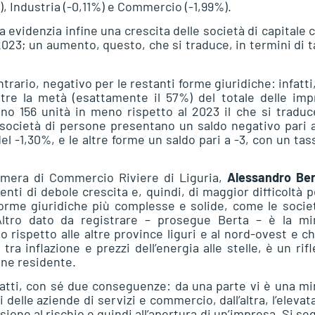
%), Industria (-0,11%) e Commercio (-1,99%).
a evidenzia infine una crescita delle società di capitale 
e 2023; un aumento, questo, che si traduce, in termini di 
contrario, negativo per le restanti forme giuridiche: infatti
ltre la metà (esattamente il 57%) del totale delle im
ano 156 unità in meno rispetto al 2023 il che si traduc
e società di persone presentano un saldo negativo pari 
el -1,30%, e le altre forme un saldo pari a -3, con un tas
 Camera di Commercio Riviere di Liguria,
Alessandro Ber
i di debole crescita e, quindi, di maggior difficoltà p
orme giuridiche più complesse e solide, come le socie
. Altro dato da registrare – prosegue Berta – è la mi
o rispetto alle altre province liguri e al nord-ovest e ch
tra inflazione e prezzi dell’energia alle stelle, è un rif
one residente.
fatti, con sé due conseguenze: da una parte vi è una m
 delle aziende di servizi e commercio, dall’altra, l’elevat
one al rischio e quindi all’apertura di un’impresa. Si se