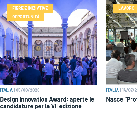
FIERE E INIZIATIVE
LAVORO
OPPORTUNITÀ
ITALIA
|
05/08/2026
ITALIA
|
14/07/
Design Innovation Award: aperte le
Nasce “Prof
candidature per la VII edizione