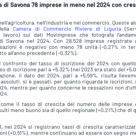
ia di Savona 78 imprese in meno nel 2024 con cres
ell’agricoltura, nell’industria e nel commercio. Queste a
della
Camera di Commercio Riviere di Liguria
(Serv
 lavoro) sui dati Movimprese che fotografa l’andam
di Savona nel 2024. Con 28.528 imprese registrate a
essazioni è negativo con meno 78 unità (-0,27% in ter
tto all’anno precedente (-0,32%).
 confronto del tasso di iscrizione del 2024 con quell
so di iscrizione pari a +5,32% (nel 2023 era stato del +5,
zione, il dato del 2024, pari a +5,59%, risulta lieve
assoluti, si è passati, per quanto riguarda le iscrizioni, 
2024, mentre per quanto concerne le cessazioni non d’uff
024.
 come il tasso di crescita del numero delle imprese d
sulti meno buono sia di quello regionale (+0,21%) che di q
, nel 2024 si registrano tassi di crescita caratterizzat
zioni (+0,51%), mentre continuano ad essere con segno m