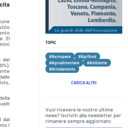
cita
lcune
izio
ento
l 31
TOPIC
mini
#Aerospace
#Agrifood
o del
#Agroalimentare
#Ambiente
09%).
#Arredamento
mente
dalle
icio,
CARICA ALTRI
ella
uelli
Vuoi ricevere le nostre ultime
news? Iscriviti alla newsletter per
i dal
rimanere sempre aggiornato
eno i