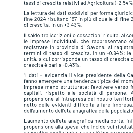
tassi di crescita relativi ad Agricoltura (-2,54
La lettura dei dati suddivisi per forma giuridic
fine 2024 risultano 167 in più di quelle di fin
di crescita, in un +3,43%.
Il saldo tra iscrizioni e cessazioni risulta, al 
le imprese individuali, che rappresentano o
registrate in provincia di Savona, si registr
termini di tasso di crescita, in un -0,94%; l
unità, a cui corrisponde un tasso di crescita d
crescita è pari a -0,43%.
“I dati – evidenzia il vice presidente della
fanno emergere una tendenza tipica dei moment
imprese meno strutturate: l’evolvere verso f
capitali, rispetto alle società di persone
propensione all’intrapresa del nostro territori
netto delle evidenti difficoltà a fare impresa, 
dell’aumento dell’età anagrafica della popolazi
L’aumento dell’età anagrafica media porta, in
propensione alla spesa, che incide sui risultati
anagrafica media induce una più bassa propensi