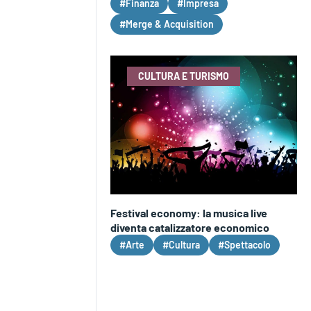
#Finanza
#Impresa
#Merge & Acquisition
CULTURA E TURISMO
Festival economy: la musica live
diventa catalizzatore economico
#Arte
#Cultura
#Spettacolo