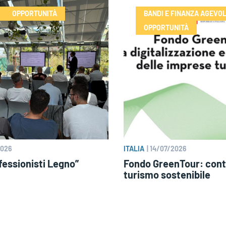
OPPORTUNITÀ
BANDI E FINANZA AGEVO
OPPORTUNITÀ
2026
ITALIA
|
14/07/2026
essionisti Legno”
Fondo GreenTour: contr
turismo sostenibile