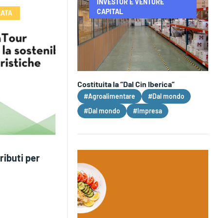
INVESTOR E VENTURE
CAPITAL
LATA
Costituita la “Dal Cin Iberica”
#Agroalimentare
#Dal mondo
#Dal mondo
#Impresa
ibuti per