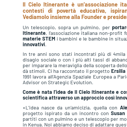
Il Cielo Itinerante è un’associazione i
contesti di povertà educativa, ispira
Vediamolo insieme alla Founder e preside
Un telescopio, sopra un pulmino, per
portar
Itinerante
, l’associazione italiana non-profit 
materie STEM
i bambini e le bambine in situ
innovativi
.
In tre anni sono stati incontrati più di 4mil
disagio sociale o con i più alti tassi di abba
per imparare la meraviglia della scoperta dell
dà stimoli. Ci ha raccontato il progetto
Ersili
1991 lavora all’Agenzia Spaziale Europea a Par
Advisor on Strategic Evolution.
Come è nata l’idea de Il Cielo Itinerante e c
scientifica attraverso un approccio così inno
«L’idea nasce da un’amicizia, quella con
Al
progetto ispirato da un incontro con
Susan
partiti con un pulmino e un telescopio per most
in Kenya. Noi abbiamo deciso di adattare quest