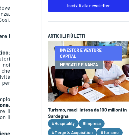
Iscriviti alla newsletter
 dove
enza.
Così,
ere i
ARTICOLI PIÙ LETTI
INVESTOR E VENTURE
tico
:
CAPITAL
atori
 noi
MERCATI E FINANZA
 che
vità
, per
empio
ione
.
Turismo, maxi-intesa da 100 milioni in
re il
Sardegna
on il
#Hospitality
#Impresa
#Merge & Acquisition
#Turismo
iene