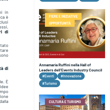
ni in
FIERE E INIZIATIVE
ica è
clusi
OPPORTUNITÀ
essi,
ri di
stato
tare
sono
Annamaria Ruffini nella Hall of
tà di
Leaders dell’Events Industry Council
#Eventi
#Innovazione
le. È
#Turismo
idee
tempo
zione
dalla
CULTURA E TURISMO