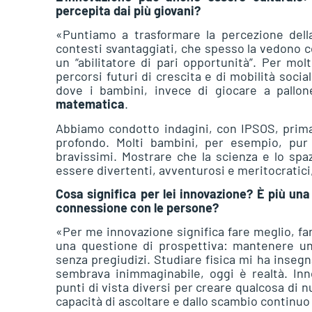
percepita dai più giovani?
«Puntiamo a trasformare la percezione del
contesti svantaggiati, che spesso la vedono c
un “abilitatore di pari opportunità”. Per mol
percorsi futuri di crescita e di mobilità soc
dove i bambini, invece di giocare a pallo
matematica
.
Abbiamo condotto indagini, con IPSOS, prima
profondo. Molti bambini, per esempio, pur 
bravissimi. Mostrare che la scienza e lo sp
essere divertenti, avventurosi e meritocratici
Cosa significa per lei innovazione? È più un
connessione con le persone?
«Per me innovazione significa fare meglio, fa
una questione di prospettiva: mantenere un
senza pregiudizi. Studiare fisica mi ha inseg
sembrava inimmaginabile, oggi è realtà. Inn
punti di vista diversi per creare qualcosa di n
capacità di ascoltare e dallo scambio continuo c