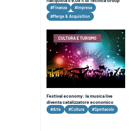
riacquista il 9,09% di Tecnica Group
#Finanza
#Impresa
#Merge & Acquisition
CULTURA E TURISMO
Festival economy: la musica live
diventa catalizzatore economico
#Arte
#Cultura
#Spettacolo