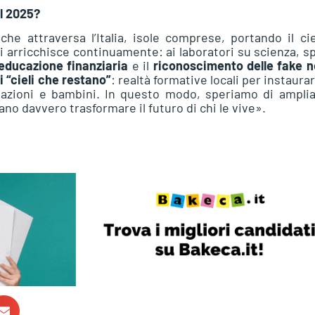
il 2025?
he attraversa l’Italia, isole comprese, portando il ci
si arricchisce continuamente: ai laboratori su scienza, s
educazione finanziaria
e il
riconoscimento delle fake 
i “cieli che restano”
: realtà formative locali per instaura
iazioni e bambini. In questo modo, speriamo di amplia
o davvero trasformare il futuro di chi le vive».