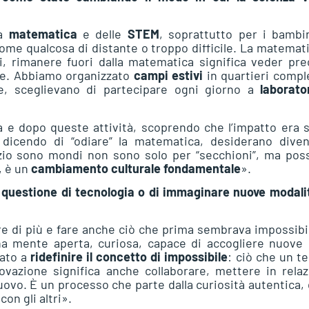
la
matematica
e delle
STEM
, soprattutto per i bambi
ome qualcosa di distante o troppo difficile. La matemat
ti, rimanere fuori dalla matematica significa veder pre
iale. Abbiamo organizzato
campi estivi
in quartieri compl
ne, sceglievano di partecipare ogni giorno a
laborato
 e dopo queste attività, scoprendo che l’impatto era 
dicendo di “odiare” la matematica, desiderano diven
azio sono mondi non sono solo per “secchioni”, ma pos
, è un
cambiamento culturale fondamentale
».
a questione di tecnologia o di immaginare nuove modali
re di più e fare anche ciò che prima sembrava impossibi
a mente aperta, curiosa, capace di accogliere nuove 
nato a
ridefinire il concetto di impossibile
: ciò che un 
ovazione significa anche collaborare, mettere in rela
uovo. È un processo che parte dalla curiosità autentica, 
on gli altri».