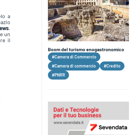
elo a
pazio
news
.
re un
re il
Boom del turismo enogastronomico
#Camera di Commercio
#Camera di commercio
#Credito
#PNRR