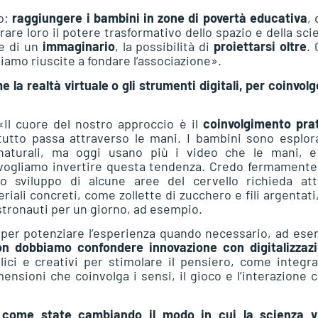
io:
raggiungere i bambini in zone di povertà educativa
,
rare loro il potere trasformativo dello spazio e della sci
ne di un
immaginario
, la possibilità di
proiettarsi oltre
. 
siamo riuscite a fondare l’associazione».
 la realtà virtuale o gli strumenti digitali, per coinvolg
«Il cuore del nostro approccio è il
coinvolgimento pra
tutto passa attraverso le mani. I bambini sono esplor
naturali, ma oggi usano più i video che le mani, e
vogliamo invertire questa tendenza. Credo fermamente
lo sviluppo di alcune aree del cervello richieda atti
ali concreti, come zollette di zucchero e fili argentati
stronauti per un giorno, ad esempio.
i
per potenziare l’esperienza quando necessario, ad es
on dobbiamo confondere innovazione con digitalizzaz
ci e creativi per stimolare il pensiero, come integra
ensioni che coinvolga i sensi, il gioco e l’interazione c
: come state cambiando il modo in cui la scienza v