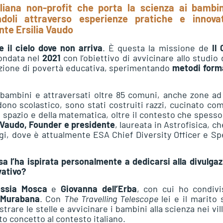
taliana non-profit che porta la scienza ai bambin
ndoli attraverso esperienze pratiche e innovat
nte Ersilia Vaudo
e il cielo dove non arriva
. È questa la missione de
Il 
fondata nel
2021
con l’obiettivo di avvicinare allo studio 
azione di povertà educativa, sperimentando
metodi forma
a bambini e attraversati oltre 85 comuni, anche zone ad
ndono scolastico, sono stati costruiti razzi, cucinato co
o spazio e della matematica, oltre il contesto che spess
a Vaudo, Founder e presidente
, laureata in Astrofisica, ch
igi, dove è attualmente ESA Chief Diversity Officer e Sp
osa l’ha ispirata personalmente a dedicarsi alla divulga
vativo?
essia Mosca
e
Giovanna dell’Erba
, con cui ho condivi
 Murabana
. Con
The Travelling Telescope
lei e il marito
rare le stelle e avvicinare i bambini alla scienza nei vil
o concetto al contesto italiano.