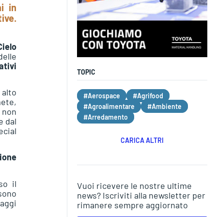
i in
ive.
Cielo
delle
tivi
TOPIC
 alto
#Aerospace
#Agrifood
mete,
#Agroalimentare
#Ambiente
o non
#Arredamento
e dal
ecial
CARICA ALTRI
zione
so il
Vuoi ricevere le nostre ultime
 sono
news? Iscriviti alla newsletter per
laggi
rimanere sempre aggiornato