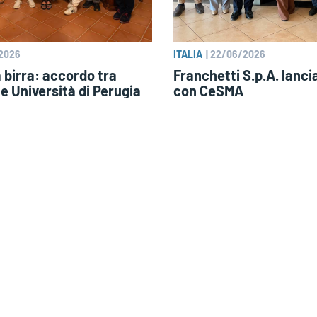
2026
ITALIA
|
22/06/2026
a birra: accordo tra
Franchetti S.p.A. lanc
 e Università di Perugia
con CeSMA