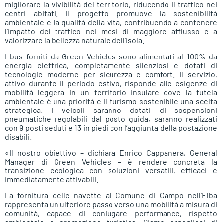
migliorare la vivibilità del territorio, riducendo il traffico nei
centri abitati. Il progetto promuove la sostenibilità
ambientale e la qualità della vita, contribuendo a contenere
l’impatto del traffico nei mesi di maggiore afflusso e a
valorizzare la bellezza naturale dell’isola.
I bus forniti da Green Vehicles sono alimentati al 100% da
energia elettrica, completamente silenziosi e dotati di
tecnologie moderne per sicurezza e comfort. Il servizio,
attivo durante il periodo estivo, risponde alle esigenze di
mobilità leggera in un territorio insulare dove la tutela
ambientale è una priorità e il turismo sostenibile una scelta
strategica. I veicoli saranno dotati di sospensioni
pneumatiche regolabili dal posto guida, saranno realizzati
con 9 posti seduti e 13 in piedi con l’aggiunta della postazione
disabili.
«Il nostro obiettivo – dichiara Enrico Cappanera, General
Manager di Green Vehicles – è rendere concreta la
transizione ecologica con soluzioni versatili, efficaci e
immediatamente attivabili.
La fornitura delle navette al Comune di Campo nell’Elba
rappresenta un ulteriore passo verso una mobilità a misura di
comunità, capace di coniugare performance, rispetto
ambientale e promozione turistica. Siamo orgogliosi di