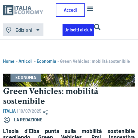
Accedi
Edizioni
Unisciti al club
Home
»
Articoli
»
Economia
»
Green Vehicles: mobilità sostenibile
ECONOMIA
Green Vehicles: mobilità
sostenibile
ITALIA
|
10/07/2025
LA REDAZIONE
L’isola d’Elba punta sulla mobilità sostenibile
scegliendo Green Vehicles, Pmi innovativa