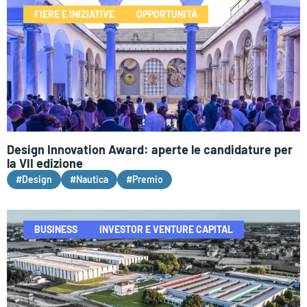
FIERE E INIZIATIVE
OPPORTUNITÀ
Design Innovation Award: aperte le candidature per
la VII edizione
#Design
#Nautica
#Premio
BUSINESS
INVESTOR E VENTURE CAPITAL