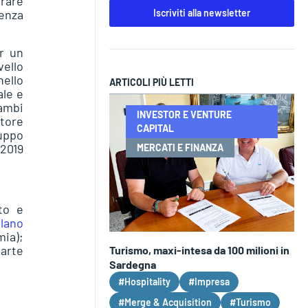
urare
Iscriviti alla newsletter
senza
er un
vello
nello
ARTICOLI PIÙ LETTI
ale e
cambi
INVESTOR E VENTURE
ttore
CAPITAL
luppo
 2019
MERCATI E FINANZA
to e
lano
ia);
arte
Turismo, maxi-intesa da 100 milioni in
Sardegna
#Hospitality
#Impresa
#Merge & Acquisition
#Turismo