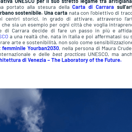
eativa UNESCO per il suo stretto legame tra aritigian
ha portato alla stesura della
Carta di Carrara
sull’ar
urbano sostenibile. Una carta
nata con l’obiettivo di trac
 centri storici, in grado di attivare, attraverso l’a
e, che sia un esempio per ogni città che voglia intrapre
 di Carrara decide di fare un passo in più e affidar
ESCO
a una realtà che, nata in Italia e poi affermatasi su 
ntrare arte e sostenibilità, non solo come sensibilizzazio
t femminile Yourban2030
, nella persona di Maura Crudel
nternazionale e delle
best practices
UNESCO, ma anch
hitettura di Venezia – The Laboratory of the Future.