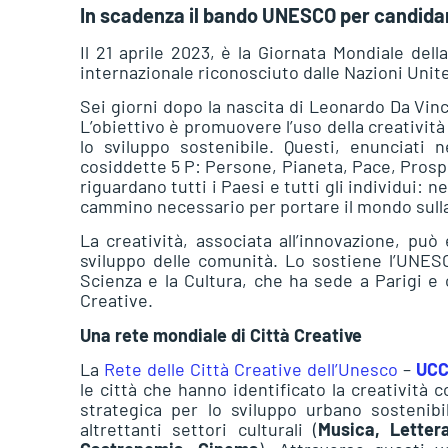
In scadenza il bando UNESCO per candidars
Il 21 aprile 2023, è la Giornata Mondiale dell
internazionale riconosciuto dalle Nazioni Unit
Sei giorni dopo la nascita di Leonardo Da Vinc
L’obiettivo è promuovere l’uso della creatività
lo sviluppo sostenibile. Questi, enunciati ne
cosiddette 5 P: Persone, Pianeta, Pace, Prosper
riguardano tutti i Paesi e tutti gli individui: 
cammino necessario per portare il mondo sulla 
La creatività, associata all’innovazione, pu
sviluppo delle comunità. Lo sostiene l’UNESCO
Scienza e la Cultura, che ha sede a Parigi e 
Creative.
Una rete mondiale di Città Creative
La
Rete delle Città Creative dell’Unesco
–
UC
le città che hanno identificato la creatività
strategica per lo sviluppo urbano sostenib
altrettanti settori culturali (
Musica, Lettera