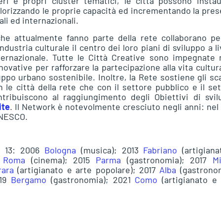
eri e propri cluster tematici, le città possono insta
valorizzando le proprie capacità ed incrementando la pre
ali ed internazionali.
che attualmente fanno parte della rete collaborano p
ndustria culturale il centro dei loro piani di sviluppo a li
nternazionale. Tutte le Città Creative sono impegnate 
ovative per rafforzare la partecipazione alla vita cultur
luppo urbano sostenibile. Inoltre, la Rete sostiene gli s
on le città della rete che con il settore pubblico e il se
ntribuiscono al raggiungimento degli Obiettivi di svi
ite
. Il Network è notevolmente cresciuto negli anni: nel
UNESCO.
no 13: 2006
Bologna
(musica); 2013
Fabriano
(artigiana
5
Roma
(cinema); 2015
Parma
(gastronomia); 2017
Mi
rara
(artigianato e arte popolare); 2017
Alba
(gastronom
019
Bergamo
(gastronomia); 2021
Como
(artigianato e 