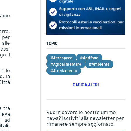
hiamo
erra.
i per
 alle
TOPIC
 essi
go il
#Aerospace
#Agrifood
#Agroalimentare
#Ambiente
re lo
#Arredamento
e, la
Città
CARICA ALTRI
e tra
Vuoi ricevere le nostre ultime
 leva
news? Iscriviti alla newsletter per
i ad
rimanere sempre aggiornato
ali,