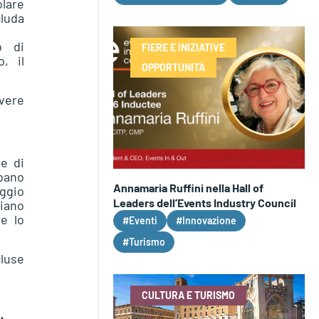
lare
cluda
o di
FIERE E INIZIATIVE
, il
OPPORTUNITÀ
ivere
 e di
rbano
Annamaria Ruffini nella Hall of
aggio
Leaders dell’Events Industry Council
piano
re lo
#Eventi
#Innovazione
#Turismo
cluse
CULTURA E TURISMO