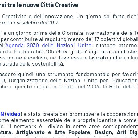
i tra le nuove Città Creative
a Creatività e dell’Innovazione. Un giorno dal forte ric
e e che
si celebra dal 2017.
i e un giorno prima della Giornata Internazionale della T
 per contribuire al raggiungimento dei 17 obiettivi global
ll’
Agenda 2030 delle Nazioni Unite
, ruotano attorno
ità, Partnership. “Obiettivi globali” significa quindi che
nessuno ne è escluso, né deve essere lasciato indietro lun
strada della sostenibilità.
ò essere quindi uno strumento fondamentale per favori
, l’Organizzazione delle Nazioni Unite per l’Educazion
che a questo scopo ha creato, nel 2004, la Rete delle 
CN
(
video
) è stata creata per promuovere la cooperazion
 come elemento essenziale della propria identità e come
ile. Il nertwork è diviso in sette aree corrispondent
tura, Artigianato e Arte Popolare, Design, Arti Digit