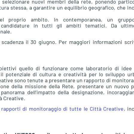
 selezionare nuovi membri della rete, ponendo partico
atura stessa, a garantire un equilibrio geografico, che in
del proprio ambito. In contemporanea, un grupp
candidature in tutti gli ambiti tematici. Da ultimo
nale.
n scadenza il 30 giugno. Per maggiori informazioni scr
biettivi quello di funzionare come laboratorio di idee
il potenziale di cultura e creatività per lo sviluppo u
Creative sono tenute a presentare un rapporto di monitor
zione della missione della Rete, presentare un nuovo 
 panorama dell’impatto della designazione, incoraggia
à Creative.
i
rapporti di monitoraggio di tutte le Città Creative
, in