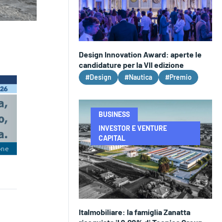
Design Innovation Award: aperte le
candidature per la VII edizione
#Design
#Nautica
#Premio
BUSINESS
INVESTOR E VENTURE
CAPITAL
Italmobiliare: la famiglia Zanatta
,