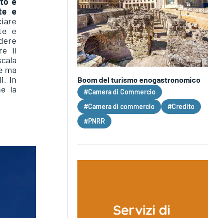
ato e
te e
ciare
rte e
ndere
e il
scala
ne ma
i. In
Boom del turismo enogastronomico
e la
#Camera di Commercio
#Camera di commercio
#Credito
#PNRR