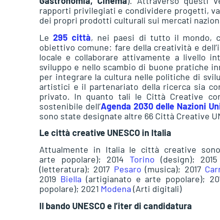
Gastronomia, Cinema
). Attraverso questi v
rapporti privilegiati e condividere progetti, 
dei propri prodotti culturali sui mercati nazion
Le
295 città
, nei paesi di tutto il mondo, 
obiettivo comune: fare della creatività e dell’i
locale e collaborare attivamente a livello i
sviluppo e nello scambio di buone pratiche inn
per integrare la cultura nelle politiche di svi
artistici e il partenariato della ricerca sia c
privato. In quanto tali le Città Creative co
sostenibile dell’
Agenda 2030 delle Nazioni Un
sono state designate altre 66 Città Creative 
Le città creative UNESCO in Italia
Attualmente in Italia le città creative so
arte popolare); 2014
Torino
(design); 201
(letteratura); 2017
Pesaro
(musica); 2017
Car
2019
Biella
(artigianato e arte popolare); 2
popolare); 2021
Modena
(Arti digitali)
Il bando UNESCO e l’iter di candidatura