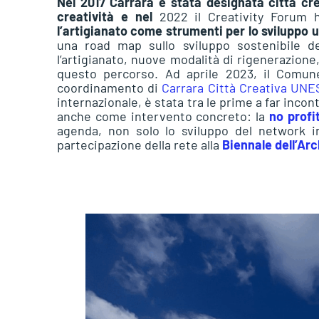
Nel 2017 Carrara è stata designata città cr
creatività e nel
2022 il Creativity Forum 
l’artigianato come strumenti per lo sviluppo 
una road map sullo sviluppo sostenibile dei
l’artigianato, nuove modalità di rigenerazion
questo percorso. Ad aprile 2023, il Comune
coordinamento di
Carrara Città Creativa UN
internazionale, è stata tra le prime a far inco
anche come intervento concreto: la
no profi
agenda, non solo lo sviluppo del network i
partecipazione della rete alla
Biennale dell’Arc