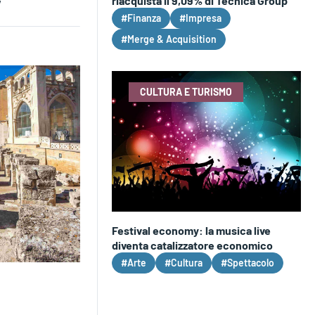
riacquista il 9,09% di Tecnica Group
#Finanza
#Impresa
#Merge & Acquisition
CULTURA E TURISMO
Festival economy: la musica live
diventa catalizzatore economico
#Arte
#Cultura
#Spettacolo