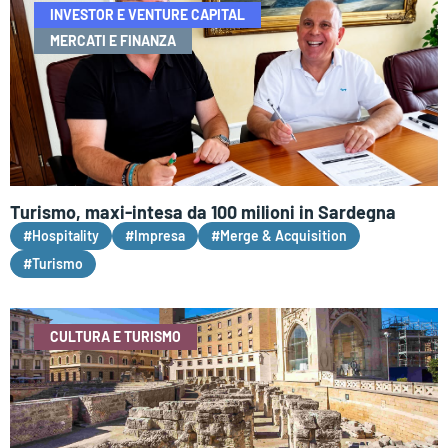
INVESTOR E VENTURE CAPITAL
MERCATI E FINANZA
Turismo, maxi-intesa da 100 milioni in Sardegna
#Hospitality
#Impresa
#Merge & Acquisition
#Turismo
CULTURA E TURISMO