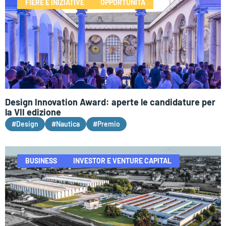
FIERE E INIZIATIVE
OPPORTUNITÀ
Design Innovation Award: aperte le candidature per
la VII edizione
#Design
#Nautica
#Premio
BUSINESS
INVESTOR E VENTURE CAPITAL