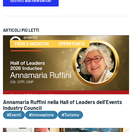
Iscriviti alla newsletter
ARTICOLI PIÙ LETTI
FIERE E INIZIATIVE
OPPORTUNITÀ
Annamaria Ruffini nella Hall of Leaders dell’Events
Industry Council
#Eventi
#Innovazione
#Turismo