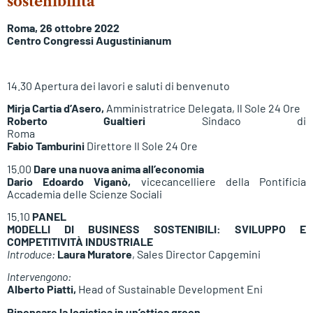
sostenibilità
Roma, 26 ottobre 2022
Centro Congressi Augustinianum
14.30 Apertura dei lavori e saluti di benvenuto
Mirja Cartia d’Asero,
Amministratrice Delegata, Il Sole 24 Ore
Roberto Gualtieri
Sindaco di
Roma
Fabio Tamburini
Direttore Il Sole 24 Ore
15.00
Dare una nuova anima all’economia
Dario Edoardo
Viganò,
vicecancelliere della Pontificia
Accademia delle Scienze Sociali
15.10
PANEL
MODELLI DI BUSINESS SOSTENIBILI: SVILUPPO E
COMPETITIVITÀ INDUSTRIALE
Introduce:
Laura Muratore
, Sales Director Capgemini
Intervengono:
Alberto Piatti,
Head of Sustainable Development Eni
Ripensare la logistica in un’ottica green