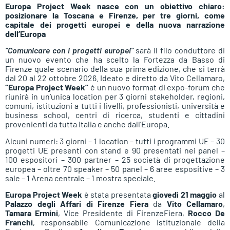
Europa Project Week nasce con un obiettivo chiaro:
posizionare la Toscana e Firenze, per tre giorni, come
capitale dei progetti europei e della nuova narrazione
dell’Europa
“Comunicare con i progetti europei”
sarà il filo conduttore di
un nuovo evento che ha scelto la Fortezza da Basso di
Firenze quale scenario della sua prima edizione, che si terrà
dal 20 al 22 ottobre 2026. Ideato e diretto da Vito Cellamaro,
“Europa Project Week”
è un nuovo format di expo-forum che
riunirà in un’unica location per 3 giorni stakeholder, regioni,
comuni, istituzioni a tutti i livelli, professionisti, università e
business school, centri di ricerca, studenti e cittadini
provenienti da tutta Italia e anche dall’Europa.
Alcuni numeri: 3 giorni – 1 location – tutti i programmi UE – 30
progetti UE presenti con stand e 90 presentati nei panel –
100 espositori – 300 partner – 25 società di progettazione
europea – oltre 70 speaker – 50 panel – 6 aree espositive – 3
sale – 1 Arena centrale – 1 mostra speciale.
Europa Project Week
è stata presentata
giovedì 21 maggio
al
Palazzo degli Affari di Firenze Fiera
da
Vito Cellamaro
,
Tamara Ermini
, Vice Presidente di FirenzeFiera,
Rocco De
Franchi
, responsabile Comunicazione Istituzionale della