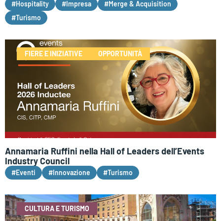
#Hospitality
#Impresa
#Merge & Acquisition
#Turismo
FIERE E INIZIATIVE
OPPORTUNITÀ
Annamaria Ruffini nella Hall of Leaders dell’Events
Industry Council
#Eventi
#Innovazione
#Turismo
CULTURA E TURISMO