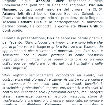
Regione Puglia,
Annalisa Fauzzi
responsabile della
Comunicazione politiche di Coesione regionale,
Manuela
Marsano
, contact point nazionale del programma CERV,
Arianna Ioli,
direttrice di Europa Business School, con
l’intervento del sottosegretario alla presidenza della Regione
Toscana
Bernard Dika
, e la partecipazione di numerosi
partner privati. Ha condotto la giornalista
Chiara Grilli
di
Controradio.
Durante la presentazione,
Dika
ha espresso parole positive
per l’evento:
“Sarà un’occasione importante e sono felice che
per la prima volta si tenga proprio a Firenze e in Toscana. Un
appuntamento che sicuramente mancava, per fare rete e
scambiare idee e buone pratiche su come possiamo
capitalizzare al massimo le opportunità che ci arrivano
dall’Europa per migliorare la vita dei nostri cittadini e delle
nostre imprese”.
“
Non vogliamo semplicemente organizzare un evento, ma
costruire una piattaforma di relazione, visibilità e valore, capace
di convocare in un unico spazio istituzioni, beneficiari,
stakeholder, professionisti, imprese, enti formativi e cittadini. Al
centro non ci saranno solo i programmi europei, ma i progetti
stessi: esperienze concrete, risultati misurabili, storie di
trasformazione che meritano di essere raccontate, comprese e
condivise
– ha dichiarato
Cellamaro
–
La nostra ambizione è