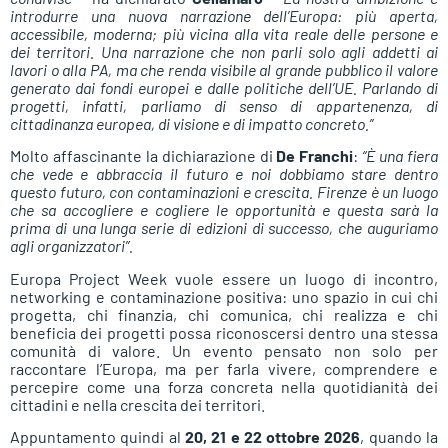
introdurre una nuova narrazione dell’Europa: più aperta,
accessibile, moderna; più vicina alla vita reale delle persone e
dei territori. Una narrazione che non parli solo agli addetti ai
lavori o alla PA, ma che renda visibile al grande pubblico il valore
generato dai fondi europei e dalle politiche dell’UE. Parlando di
progetti, infatti, parliamo di senso di appartenenza, di
cittadinanza europea, di visione e di impatto concreto.”
Molto affascinante la dichiarazione di
De Franchi
:
“È una fiera
che vede e abbraccia il futuro e noi dobbiamo stare dentro
questo futuro, con contaminazioni e crescita. Firenze è un luogo
che sa accogliere e cogliere le opportunità e questa sarà la
prima di una lunga serie di edizioni di successo, che auguriamo
agli organizzatori”.
Europa Project Week vuole essere un luogo di incontro,
networking e contaminazione positiva: uno spazio in cui chi
progetta, chi finanzia, chi comunica, chi realizza e chi
beneficia dei progetti possa riconoscersi dentro una stessa
comunità di valore. Un evento pensato non solo per
raccontare l’Europa, ma per farla vivere, comprendere e
percepire come una forza concreta nella quotidianità dei
cittadini e nella crescita dei territori.
Appuntamento quindi al
20, 21 e 22 ottobre 2026
, quando la