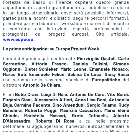
Fortezza da Basso di Firenze ospiterà questo grande
appuntamento, aperto gratuitamente al pubblico: tre giorni
in un luogo straordinario dove sarà possibile informarsi,
partecipare a incontri e dibattiti, seguire percorsi formativi,
prendere parte a laboratori, workshop e momenti di incontro
e confronto con istituzioni, esperti, professionisti e
protagonisti dei progetti europei. Sito ufficiale:
www.eupw.eu.
Le prime anticipazioni su Europa Project Week
I nomi dei primi ospiti confermati:
Piervirgilio Dastoli, Carlo
Sorrentino, Vittoria Franco, Daniela Felisini, Simone
Oggionni, Dieter Schleker, Mario Leone, Emanuele Monaco,
Marco Buti, Emanuele Felice, Sabina De Luca, Giusy Rossi
che saranno nella rassegna speciale di
Europolitiche
del
direttore
Antonio De Chiara.
E poi
Bobo Craxi, Luigi Di Maio, Antonio De Caro, Vito Bardi,
Eugenio Giani, Alessandro Alfieri, Anna Lisa Boni, Antonella
Buja, Carmine Pacente, Dino Amenduni, Sergio Talamo, Rudy
Bandiera, Roberta Poggi, Maurizia Cacciatori, Maria Elena
Chiodo, Maristella Massari, Greta Tofanelli, Alberto
D’Alessandro, Roberta Di Rosa
, a cui nelle prossime
settimane si aggiungeranno numerosi europarlamentari e
rappresentanti istituzionali italiani provenienti da Ministeri,