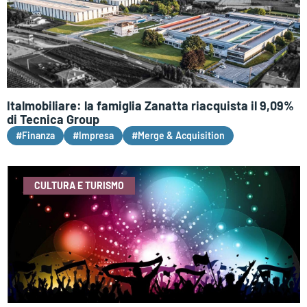
Italmobiliare: la famiglia Zanatta riacquista il 9,09%
di Tecnica Group
#Finanza
#Impresa
#Merge & Acquisition
CULTURA E TURISMO