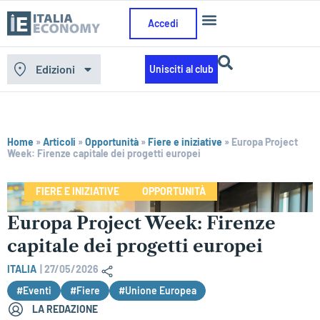
Accedi
Edizioni
Unisciti al club
Home
»
Articoli
»
Opportunità
»
Fiere e iniziative
»
Europa Project
Week: Firenze capitale dei progetti europei
FIERE E INIZIATIVE
OPPORTUNITÀ
Europa Project Week: Firenze
capitale dei progetti europei
ITALIA
|
27/05/2026
#Eventi
#Fiere
#Unione Europea
LA REDAZIONE