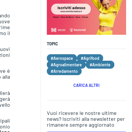
uando
nuove
prime
mo il
TOPIC
nuovi
zioni
#Aerospace
#Agrifood
#Agroalimentare
#Ambiente
ove è
#Arredamento
 alla
CARICA ALTRI
lierà
ngerà
vello
Vuoi ricevere le nostre ultime
news? Iscriviti alla newsletter per
ipali
rimanere sempre aggiornato
monio