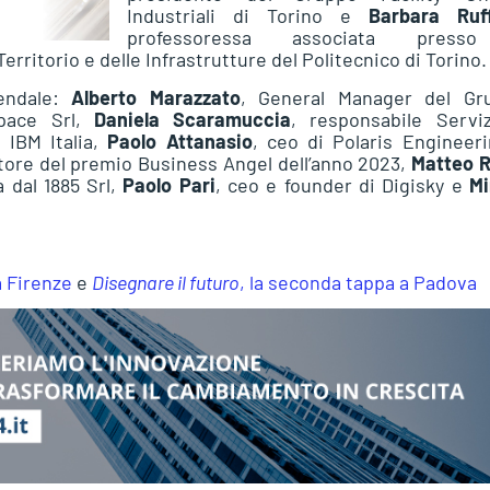
Industriali di Torino e
Barbara Ruf
professoressa associata press
erritorio e delle Infrastrutture del Politecnico di Torino.
iendale:
Alberto Marazzato
, General Manager del Gr
space Srl,
Daniela Scaramuccia
, responsabile Serviz
 IBM Italia,
Paolo Attanasio
, ceo di Polaris Engineer
itore del premio Business Angel dell’anno 2023,
Matteo R
 dal 1885 Srl,
Paolo Pari
, ceo e founder di Digisky e
Mi
a Firenze
e
Disegnare il futuro
, la seconda tappa a Padova