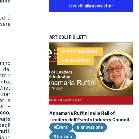
sione
Iscriviti alla newsletter
 ed è
 sarà
ARTICOLI PIÙ LETTI
FIERE E INIZIATIVE
OPPORTUNITÀ
nno
 del
stria
nto,
Vnet
ner
er e
li –
acco
,
Annamaria Ruffini nella Hall of
carlo
Leaders dell’Events Industry Council
egli
#Eventi
#Innovazione
nuti
,
#Turismo
ione