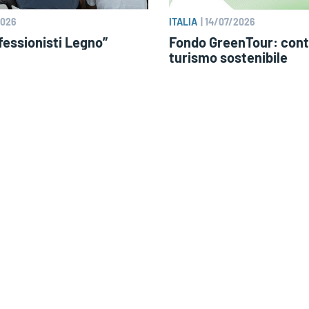
2026
ITALIA
|
14/07/2026
essionisti Legno”
Fondo GreenTour: contr
turismo sostenibile