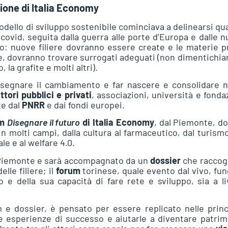
zione di Italia Economy
modello di sviluppo sostenibile cominciava a delinearsi q
l covid, seguita dalla guerra alle porte d’Europa e dalle 
io: nuove filiere dovranno essere create e le materie 
le, dovranno trovare surrogati adeguati (non dimentichia
 la grafite e molti altri).
disegnare il cambiamento e far nascere e consolidare 
ttori pubblici e privati
, associazioni, università e fonda
te dal
PNRR
e dai fondi europei.
um
Disegnare il futuro
di Italia Economy
, dal Piemonte, d
in molti campi, dalla cultura al farmaceutico, dal turismo
le e al welfare 4.0.
 Piemonte e sarà accompagnato da un
dossier
che raccog
elle filiere; il
forum
torinese, quale evento dal vivo, fu
e della sua capacità di fare rete e sviluppo, sia a li
m e dossier, è pensato per essere replicato nelle princ
e esperienze di successo e aiutarle a diventare patri