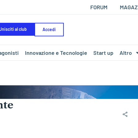
FORUM
MAGAZ
Unisciti al club
Accedi
agonisti
Innovazione e Tecnologie
Start up
Altro
nte