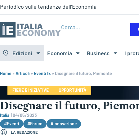
Periodico sulle tendenze dell’Economia
Edizioni
Economia
Business
I prot
Home
»
Articoli
»
Eventi IE
»
Disegnare il futuro, Piemonte
FIERE E INIZIATIVE
OPPORTUNITÀ
Disegnare il futuro, Piemo
Italia
|
04/05/2023
#Eventi
#Forum
#Innovazione
LA REDAZIONE