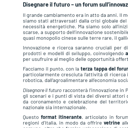
Disegnare il futuro – un forum sull’innova
Il grande cambiamento era in atto da anni. Il 
siamo stati attraversati dalla crisi globale de
necessità energetiche. Ma siamo solo all’iniz
scarse, a supporto dell’innovazione sostenibi
quasi monopolio cinese sulle terre rare, il gallio,
Innovazione e ricerca saranno cruciali per 
prodotti e modelli di sviluppo, coinvolgendo
a
per usufruire al meglio delle opportunità offer
Facciamo il punto, con la
terza tappa del for
particolarmente cresciuta l’attività di ricerca 
robotica, dall’agroalimentare all’economia socia
Disegnare il futuro
racconterà l’innovazione in
gli scenari e i punti di vista dei diversi attori d
da coronamento e celebrazione del territorio 
nazionale sia internazionale.
Questo
format itinerante
, articolato in foru
regioni d’Italia, in modo da offrire
vetrine
all