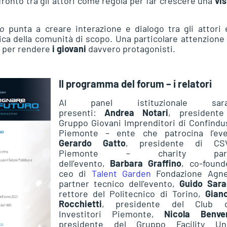
ronto tra gli attori come regola per far crescere una
vi
ro
punta a creare interazione e dialogo tra gli attori
ogica della comunità di scopo. Una particolare attenzione
e, per rendere
i giovani
davvero protagonisti.
Il programma del forum – i relatori
Al panel istituzionale sara
presenti:
Andrea Notari
, presidente
Gruppo Giovani Imprenditori di Confindu
Piemonte – ente che patrocina l’eve
Gerardo Gatto
, presidente di CS
Piemonte – charity part
dell’evento,
B
arbara Graffino
, co-found
ceo di
Talent Garden
Fondazione Agnel
partner tecnico dell’evento,
Guido Sar
rettore del Politecnico di Torino,
G
ian
Rocchietti
, presidente del Club d
Investitori Piemonte,
Nicola Benve
presidente del Gruppo Facility Un