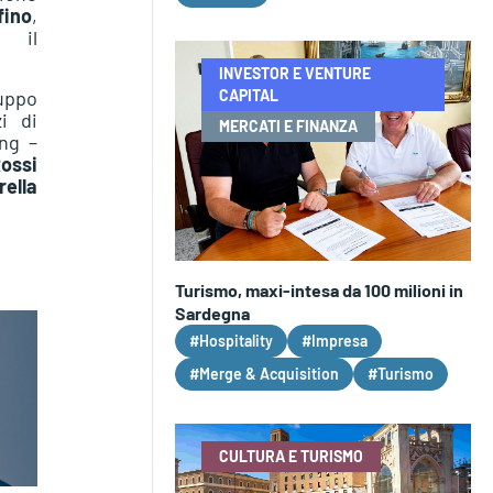
fino
,
o il
INVESTOR E VENTURE
uppo
CAPITAL
i di
MERCATI E FINANZA
ing –
ossi
rella
Turismo, maxi-intesa da 100 milioni in
Sardegna
#Hospitality
#Impresa
#Merge & Acquisition
#Turismo
CULTURA E TURISMO