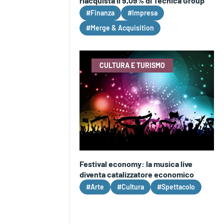
riacquista il 9,09% di Tecnica Group
#Finanza
#Impresa
#Merge & Acquisition
CULTURA E TURISMO
Festival economy: la musica live
diventa catalizzatore economico
#Arte
#Cultura
#Spettacolo