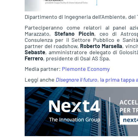
Dipartimento di Ingegneria dell’Ambiente, del T
Parteciperanno come relatori al panel az
Marazzato,
Stefano Piccin
, ceo di Astro
Consulenza per il Settore Pubblico e Sanità
partner del roadshow,
Roberto Marsella
, vinc
Sebaste
, amministratore delegato di Golosità
Ferrero
, presidente di Osai AS Spa.
Media partner:
Piemonte Economy
Leggi anche
Disegnare il futuro
, la prima tappa 