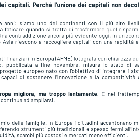
ei capitali. Perché l’unione dei capitali non decol
 anni: siamo uno dei continenti con il più alto livel
 faticare quando si tratta di trasformare quel risparm
. Una contraddizione ancora più evidente oggi, in un’eco
e Asia riescono a raccogliere capitali con una rapidità 
ati finanziari in Europa (AFME) fotografa con chiarezza q
o, pubblicata a fine novembre, misura lo stato di sa
e progetto europeo nato con l’obiettivo di integrare i si
capaci di sostenere l’innovazione e la competitività 
uropa migliora, ma troppo lentamente
. E nel frattem
i continua ad ampliarsi.
armio delle famiglie. In Europa i cittadini accantonano m
ferendo strumenti più tradizionali e spesso fermi all’in
quidità, scambi più costosi e mercati meno efficienti.