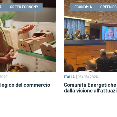
A
GREEN ECONOMY
ECONOMIA
GREEN E
2026
ITALIA
|
05/08/2026
ologico del commercio
Comunità Energetiche 
dalla visione all’attuaz