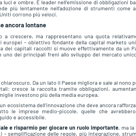
a luci e ombre. È leader nell’emissione di obbligazioni b
cede più lentamente nell’adozione di strumenti come a
 Uniti corrono più veloci.
se ancora lontane
no a crescere, ma rappresentano una quota relativam
ti europei – obiettivo fondante della capital markets un
a dei capitali raccolti si muove effettivamente da un 
 uno dei principali freni allo sviluppo del mercato unic
in chiaroscuro. Da un lato il Paese migliora e sale al nono 
tali: cresce la raccolta tramite obbligazioni, aumenta
famiglie investono più della media europea.
O, un ecosistema dell’innovazione che deve ancora rafforza
tto le imprese medio-piccole, quelle che avrebbero
quido e accessibile.
ziale e risparmio per giocare un ruolo importante
, ma la
ti – semplificazione delle regole, più integrazione, stru