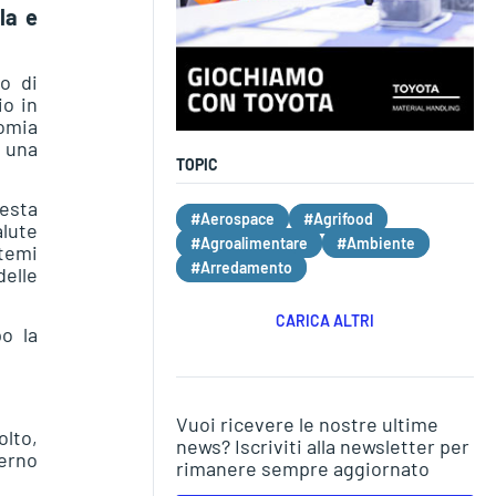
la e
lo di
io in
nomia
e una
TOPIC
uesta
#Aerospace
#Agrifood
lute
#Agroalimentare
#Ambiente
stemi
#Arredamento
delle
CARICA ALTRI
po la
Vuoi ricevere le nostre ultime
olto,
news? Iscriviti alla newsletter per
terno
rimanere sempre aggiornato