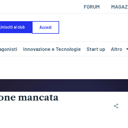
FORUM
MAGAZ
Unisciti al club
Accedi
agonisti
Innovazione e Tecnologie
Start up
Altro
ione mancata