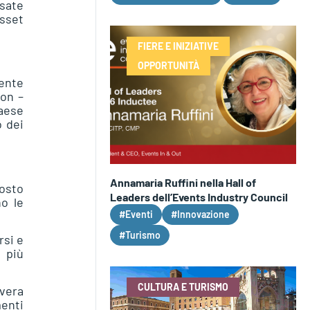
asate
sset
FIERE E INIZIATIVE
OPPORTUNITÀ
ente
ion –
Paese
o dei
Annamaria Ruffini nella Hall of
posto
Leaders dell’Events Industry Council
no le
#Eventi
#Innovazione
#Turismo
rsi e
 più
CULTURA E TURISMO
 vera
menti