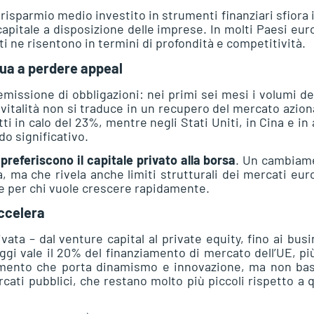
il risparmio medio investito in strumenti finanziari sfiora 
capitale a disposizione delle imprese. In molti Paesi eur
ti ne risentono in termini di profondità e competitività.
nua a perdere appeal
’emissione di obbligazioni: nei primi sei mesi i volumi de
vitalità non si traduce in un recupero del mercato azion
i in calo del 23%, mentre negli Stati Uniti, in Cina e in 
o significativo.
preferiscono il capitale privato alla borsa
. Un cambiam
a, ma che rivela anche limiti strutturali dei mercati eur
 e per chi vuole crescere rapidamente.
accelera
ivata – dal venture capital al private equity, fino ai bus
i vale il 20% del finanziamento di mercato dell’UE, pi
iamento che porta dinamismo e innovazione, ma non bas
ti pubblici, che restano molto più piccoli rispetto a q