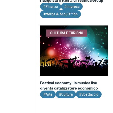
riacquista il 9,09% di Tecnica Group
#Finanza
#Impresa
#Merge & Acquisition
CULTURA E TURISMO
Festival economy: la musica live
diventa catalizzatore economico
#Arte
#Cultura
#Spettacolo