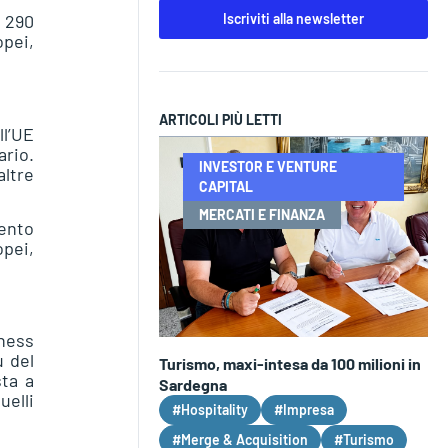
Iscriviti alla newsletter
i 290
opei,
ARTICOLI PIÙ LETTI
ll’UE
ario.
INVESTOR E VENTURE
altre
CAPITAL
MERCATI E FINANZA
ento
opei,
iness
ù del
Turismo, maxi-intesa da 100 milioni in
ta a
Sardegna
uelli
#Hospitality
#Impresa
#Merge & Acquisition
#Turismo