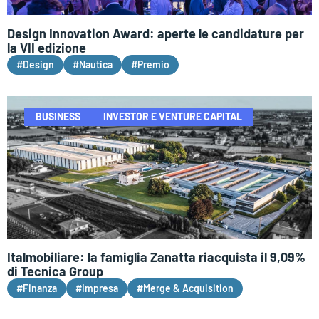
Design Innovation Award: aperte le candidature per
la VII edizione
#Design
#Nautica
#Premio
BUSINESS
INVESTOR E VENTURE CAPITAL
Italmobiliare: la famiglia Zanatta riacquista il 9,09%
di Tecnica Group
#Finanza
#Impresa
#Merge & Acquisition