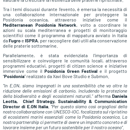
Tra i temi discussi durante l’evento, è emersa la necessità di
una collaborazione internazionale per proteggere la
Posidonia oceanica, attraverso iniziative come il
Mediterranean Posidonia Network
, volto a coordinare le
azioni su scala mediterranea e progetti di monitoraggio
scientifici come il programma di mappatura avviato in Italia
da
Fugro
e
ISPRA
, per raccogliere dati utili alla conservazione
delle praterie sottomarine.
Parallelamente, è stata evidenziata l’importanza di
sensibilizzare e coinvolgere le comunità locali, attraverso
programmi educativi, progetti di citizen science e iniziative
immersive come il
Posidonia Green Festival
e il progetto
“
Posidonia
” realizzato da Xavi Bove Studio e Submon.
“In E.ON, siamo impegnati in una sostenibilità che va oltre la
riduzione delle emissioni di carbonio, includendo la protezione
della biodiversità e degli ecosistemi naturali,”
afferma
Daniela
Leotta, Chief Strategy, Sustainability & Communication
Director di E.ON Italia
. “Per questo siamo così orgogliosi della
nostra collaborazione con UNESCO-IOC, focalizzata sul ripristino
di ecosistemi marini essenziali come la Posidonia oceanica. La
nostra partnership ci permette di avere un impatto concreto e di
lavorare insieme per un futuro sostenibile per il nostro oceano”.