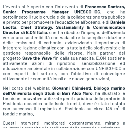
L’evento si è aperto con l’intervento di
Francesca Santoro,
Senior Programme Manager UNESCO-IOC
, che ha
sottolineato il ruolo cruciale della collaborazione tra pubblico
e privato per promuovere l’educazione all’oceano, e di
Daniela
Leotta, Chief Strategy, Sustainability & Communication
Director di E.ON Italia
, che ha ribadito l’impegno dell’azienda
verso una sostenibilità che vada oltre la semplice riduzione
delle emissioni di carbonio, evidenziando l’importanza di
integrare l’azione climatica con la tutela della biodiversità e la
gestione responsabile delle risorse. Main partner del
progetto
Save the Wave
fin dalla sua nascita, E.ON sostiene
attivamente azioni di ripristino, sensibilizzazione ed
educazione ambientale in collaborazione con UNESCO-IOC e
con esperti del settore, con l’obiettivo di coinvolgere
attivamente le comunità locali e le nuove generazioni.
Nel corso del webinar,
Giovanni Chimienti, biologo marino
dell’Università degli Studi di Bari Aldo Moro
, ha illustrato le
tecniche innovative utilizzate per il ripristino delle praterie di
Posidonia oceanica nelle Isole Tremiti, dove è stato testato
con successo il trapianto di Posidonia su circa 145 m² di
fondale marino.
Questi interventi, monitorati costantemente, mirano a
valutare la crescita e la resilienza delle praterie ripristinate.