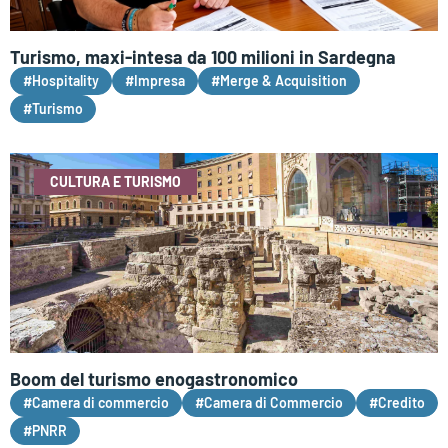
Turismo, maxi-intesa da 100 milioni in Sardegna
#Hospitality
#Impresa
#Merge & Acquisition
#Turismo
CULTURA E TURISMO
Boom del turismo enogastronomico
#Camera di commercio
#Camera di Commercio
#Credito
#PNRR