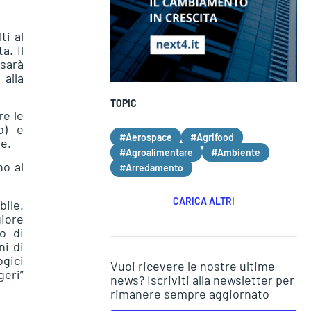
ti al
a. Il
sarà
 alla
TOPIC
re le
o) e
#Aerospace
#Agrifood
te.
#Agroalimentare
#Ambiente
no al
#Arredamento
CARICA ALTRI
bile.
iore
o di
ni di
ogici
Vuoi ricevere le nostre ultime
geri”
news? Iscriviti alla newsletter per
rimanere sempre aggiornato