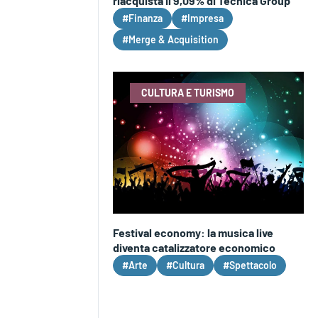
riacquista il 9,09% di Tecnica Group
#Finanza
#Impresa
#Merge & Acquisition
CULTURA E TURISMO
Festival economy: la musica live
diventa catalizzatore economico
#Arte
#Cultura
#Spettacolo