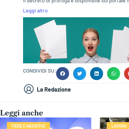
Il decreto di proroga è disponibile sul portale 
Leggi altro
CONDIVIDI SU:
La Redazione
Leggi anche
FIERE E INIZIATIVE
LAVORO