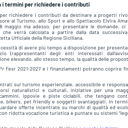
i termini per richiedere i contributi
er richiedere i contributi da destinare a progetti rivol
ore al Turismo, allo Sport e allo Spettacolo Elvira Amat
 l’8 maggio ma adesso, per presentare le domande, ci 
i che verrà calcolata a partire dalla data successiva
etta Ufficiale della Regione Siciliana.
necessità di avere più tempo a disposizione per presenta
o (rappresentanti degli enti interessati dall’avvis
ione elevando, allo stesso tempo, la qualità delle propos
l Pr Fesr 2021-2027 e i finanziamenti potranno coprire fi
entrati sul turismo esperienziale, accessibile e responsa
si naturalistici e culturali, iniziative per una magg
 cammini, ippovie e piste ciclabili, che tengano cont
ie, bikers, pet friendly e soggetti svantaggiati. In termi
uardare offerte incentrate su marchi di qualità ed ecol
con ridotta vocazione turistica e puntare su sistemi “leg