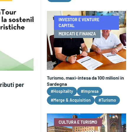
INVESTOR E VENTURE
CAPITAL
MERCATI E FINANZA
Turismo, maxi-intesa da 100 milioni in
Sardegna
ibuti per
#Hospitality
#Impresa
#Merge & Acquisition
#Turismo
CULTURA E TURISMO