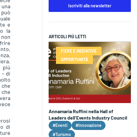
ecie
: una
Iscriviti alla newsletter
 può
quale
te e
o la
i non
ARTICOLI PIÙ LETTI
rire
nto,
FIERE E INIZIATIVE
nza,
OPPORTUNITÀ
iera.
 più
 – di
olto
i che
e che
 vera
nvece
Annamaria Ruffini nella Hall of
Leaders dell’Events Industry Council
rosi
#Eventi
#Innovazione
to di
ture
#Turismo