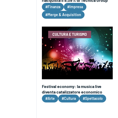
riacquista il 9,09% di Tecnica Group
#Finanza
#Impresa
#Merge & Acquisition
CULTURA E TURISMO
Festival economy: la musica live
diventa catalizzatore economico
#Arte
#Cultura
#Spettacolo