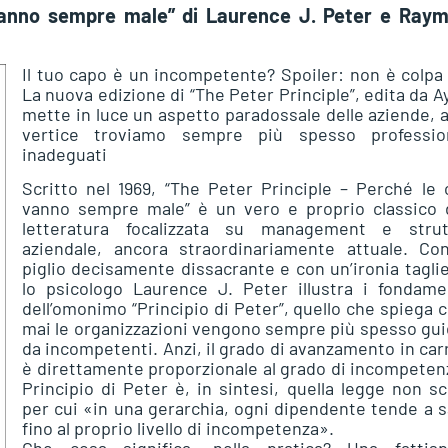
 vanno sempre male” di Laurence J. Peter e Ray
Il tuo capo è un incompetente? Spoiler: non è colpa
La nuova edizione di “The Peter Principle”, edita da A
mette in luce un aspetto paradossale delle aziende, a
vertice troviamo sempre più spesso profession
inadeguati
Scritto nel 1969, “The Peter Principle – Perché le
vanno sempre male” è un vero e proprio classico d
letteratura focalizzata su management e strut
aziendale, ancora straordinariamente attuale. Co
piglio decisamente dissacrante e con un’ironia tagli
lo psicologo Laurence J. Peter illustra i fondamen
dell’omonimo “Principio di Peter”, quello che spiega
mai le organizzazioni vengono sempre più spesso gu
da incompetenti. Anzi, il grado di avanzamento in car
è direttamente proporzionale al grado di incompetenz
Principio di Peter è, in sintesi, quella legge non sc
per cui «in una gerarchia, ogni dipendente tende a s
fino al proprio livello di incompetenza».