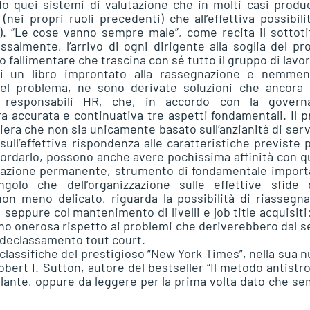
do quei sistemi di valutazione che in molti casi prod
ei propri ruoli precedenti) che all’effettiva possibili
). “Le cose vanno sempre male”, come recita il sottoti
lmente, l’arrivo di ogni dirigente alla soglia del pr
 fallimentare che trascina con sé tutto il gruppo di lavor
i un libro improntato alla rassegnazione e nemmen
del problema, ne sono derivate soluzioni che ancora 
 responsabili HR, che, in accordo con la govern
a accurata e continuativa tre aspetti fondamentali. Il 
iera che non sia unicamente basato sull’anzianità di serv
sull’effettiva rispondenza alle caratteristiche previste p
ordarlo, possono anche avere pochissima affinità con q
ormazione permanente, strumento di fondamentale impor
ngolo che dell’organizzazione sulle effettive sfide d
n meno delicato, riguarda la possibilità di riassegna
seppure col mantenimento di livelli e job title acquisiti
o onerosa rispetto ai problemi che deriverebbero dal 
 declassamento tout court.
 classifiche del prestigioso “New York Times”, nella sua 
Robert I. Sutton, autore del bestseller “Il metodo antistro
rillante, oppure da leggere per la prima volta dato che s