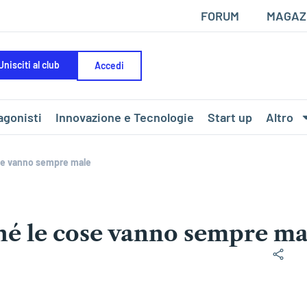
FORUM
MAGAZ
Unisciti al club
Accedi
agonisti
Innovazione e Tecnologie
Start up
Altro
ose vanno sempre male
hé le cose vanno sempre ma