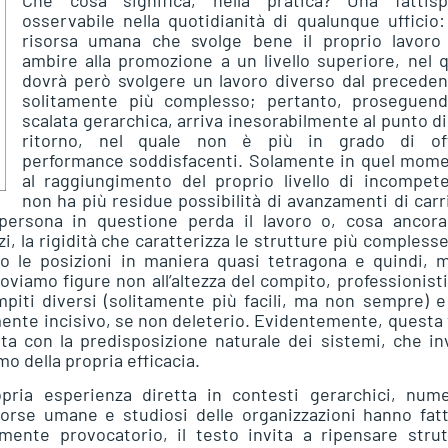
Che cosa significa, nella pratica? Una fattisp
osservabile nella quotidianità di qualunque ufficio
risorsa umana che svolge bene il proprio lavoro
ambire alla promozione a un livello superiore, nel 
dovrà però svolgere un lavoro diverso dal preceden
solitamente più complesso; pertanto, proseguend
scalata gerarchica, arriva inesorabilmente al punto d
ritorno, nel quale non è più in grado di off
performance soddisfacenti. Solamente in quel mome
al raggiungimento del proprio livello di incompete
non ha più residue possibilità di avanzamenti di carr
 persona in questione perda il lavoro o, cosa ancora
, la rigidità che caratterizza le strutture più complesse
o le posizioni in maniera quasi tetragona e quindi, m
troviamo figure non all’altezza del compito, professionist
piti diversi (solitamente più facili, ma non sempre) 
samente incisivo, se non deleterio. Evidentemente, questa
ta con la predisposizione naturale dei sistemi, che i
o della propria efficacia.
pria esperienza diretta in contesti gerarchici, nume
sorse umane e studiosi delle organizzazioni hanno fat
mente provocatorio, il testo invita a ripensare strut