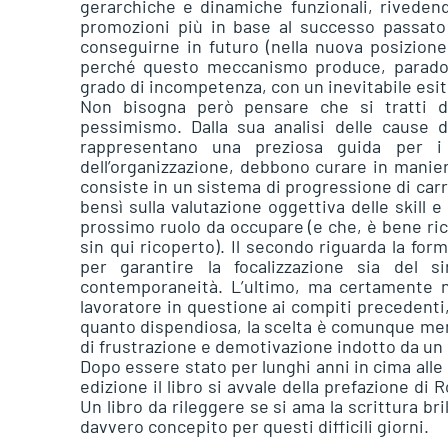
gerarchiche e dinamiche funzionali, riveden
promozioni più in base al successo passato (n
conseguirne in futuro (nella nuova posizione
perché questo meccanismo produce, paradossa
grado di incompetenza, con un inevitabile esito
Non bisogna però pensare che si tratti d
pessimismo. Dalla sua analisi delle cause 
rappresentano una preziosa guida per i
dell’organizzazione, debbono curare in manier
consiste in un sistema di progressione di carr
bensì sulla valutazione oggettiva delle skill e 
prossimo ruolo da occupare (e che, è bene ric
sin qui ricoperto). Il secondo riguarda la f
per garantire la focalizzazione sia del si
contemporaneità. L’ultimo, ma certamente no
lavoratore in questione ai compiti precedenti, 
quanto dispendiosa, la scelta è comunque men
di frustrazione e demotivazione indotto da un
Dopo essere stato per lunghi anni in cima alle
edizione il libro si avvale della prefazione di 
Un libro da rileggere se si ama la scrittura b
davvero concepito per questi difficili giorni.