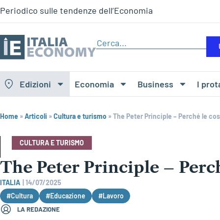
Periodico sulle tendenze dell’Economia
Edizioni
Economia
Business
I prot
Home
»
Articoli
»
Cultura e turismo
»
The Peter Principle – Perché le c
CULTURA E TURISMO
The Peter Principle – Perc
ITALIA
|
14/07/2025
#Cultura
#Educazione
#Lavoro
LA REDAZIONE