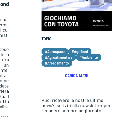
mond
 sua.
yros,
l cui
isti
TOPIC
 cose
#Aerospace
#Agrifood
ella
#Agroalimentare
#Ambiente
tura
#Arredamento
n un
ente,
tali
CARICA ALTRI
 come
idate
riera
a. Il
Vuoi ricevere le nostre ultime
ritta
news? Iscriviti alla newsletter per
alire
rimanere sempre aggiornato