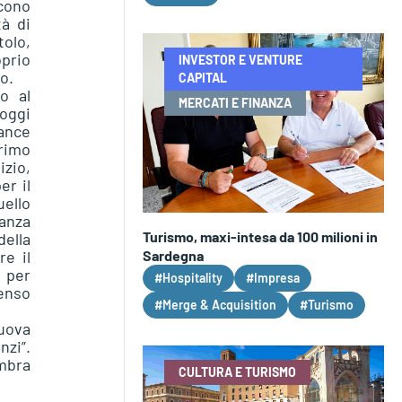
ucono
tà di
tolo,
oprio
INVESTOR E VENTURE
o.
CAPITAL
o al
MERCATI E FINANZA
oggi
ance
primo
izio,
er il
uello
tanza
Turismo, maxi-intesa da 100 milioni in
ella
Sardegna
re il
: per
#Hospitality
#Impresa
senso
#Merge & Acquisition
#Turismo
nuova
nzi”.
embra
CULTURA E TURISMO