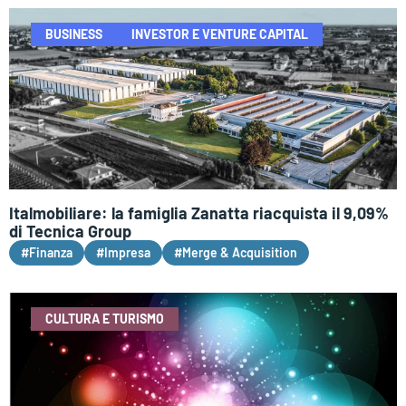
BUSINESS
INVESTOR E VENTURE CAPITAL
Italmobiliare: la famiglia Zanatta riacquista il 9,09%
di Tecnica Group
#Finanza
#Impresa
#Merge & Acquisition
CULTURA E TURISMO