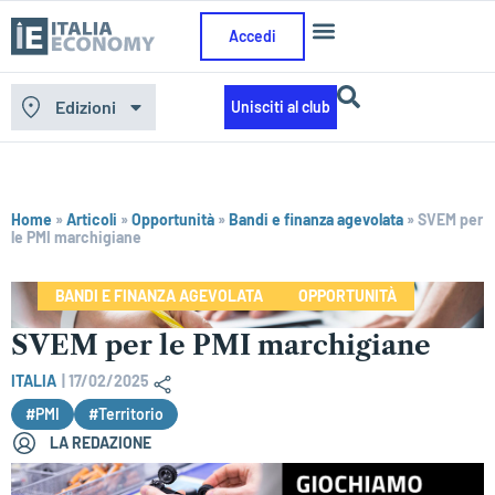
Accedi
Edizioni
Unisciti al club
Home
»
Articoli
»
Opportunità
»
Bandi e finanza agevolata
»
SVEM per
le PMI marchigiane
BANDI E FINANZA AGEVOLATA
OPPORTUNITÀ
SVEM per le PMI marchigiane
ITALIA
|
17/02/2025
#PMI
#Territorio
LA REDAZIONE