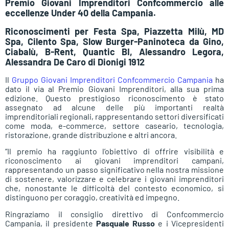
Premio Giovani Imprenditori Confcommercio alle
eccellenze Under 40 della Campania.
Riconoscimenti per Festa Spa, Piazzetta Milù, MD
Spa, Cilento Spa, Slow Burger-Paninoteca da Gino,
Ciabalù, B-Rent, Quantic BI, Alessandro Legora,
Alessandra De Caro di Dionigi 1912
Il
Gruppo Giovani Imprenditori Confcommercio Campania
ha
dato il via al Premio Giovani Imprenditori, alla sua prima
edizione. Questo prestigioso riconoscimento è stato
assegnato ad alcune delle più importanti realtà
imprenditoriali regionali, rappresentando settori diversificati
come moda, e-commerce, settore caseario, tecnologia,
ristorazione, grande distribuzione e altri ancora.
“Il premio ha raggiunto l’obiettivo di offrire visibilità e
riconoscimento ai giovani imprenditori campani,
rappresentando un passo significativo nella nostra missione
di sostenere, valorizzare e celebrare i giovani imprenditori
che, nonostante le difficoltà del contesto economico, si
distinguono per coraggio, creatività ed impegno.
Ringraziamo il consiglio direttivo di Confcommercio
Campania, il presidente
Pasquale Russo
e i Vicepresidenti