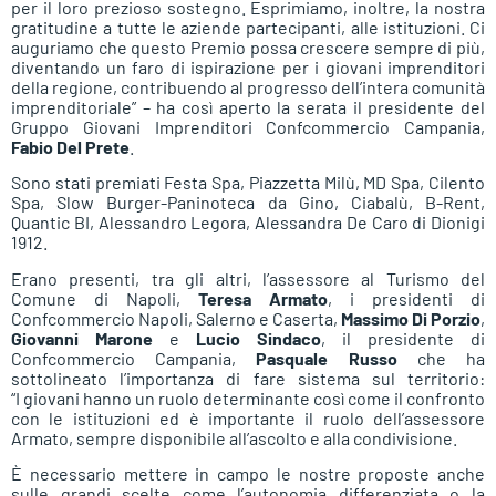
per il loro prezioso sostegno. Esprimiamo, inoltre, la nostra
gratitudine a tutte le aziende partecipanti, alle istituzioni. Ci
auguriamo che questo Premio possa crescere sempre di più,
diventando un faro di ispirazione per i giovani imprenditori
della regione, contribuendo al progresso dell’intera comunità
imprenditoriale” – ha così aperto la serata il presidente del
Gruppo Giovani Imprenditori Confcommercio Campania,
Fabio Del Prete
.
Sono stati premiati Festa Spa, Piazzetta Milù, MD Spa, Cilento
Spa, Slow Burger-Paninoteca da Gino, Ciabalù, B-Rent,
Quantic BI, Alessandro Legora, Alessandra De Caro di Dionigi
1912.
Erano presenti, tra gli altri, l’assessore al Turismo del
Comune di Napoli,
Teresa Armato
, i presidenti di
Confcommercio Napoli, Salerno e Caserta,
Massimo Di Porzio
,
Giovanni Marone
e
Lucio Sindaco
, il presidente di
Confcommercio Campania,
Pasquale Russo
che ha
sottolineato l’importanza di fare sistema sul territorio:
“I giovani hanno un ruolo determinante così come il confronto
con le istituzioni ed è importante il ruolo dell’assessore
Armato, sempre disponibile all’ascolto e alla condivisione.
È necessario mettere in campo le nostre proposte anche
sulle grandi scelte come l’autonomia differenziata o la