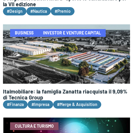
la VII edizione
#Design
#Nautica
#Premio
BUSINESS
INVESTOR E VENTURE CAPITAL
Italmobiliare: la famiglia Zanatta riacquista il 9,09%
di Tecnica Group
#Finanza
#Impresa
#Merge & Acquisition
CULTURA E TURISMO