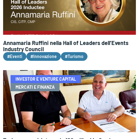
Annamaria Ruffini nella Hall of Leaders dell’Events
Industry Council
#Eventi
#Innovazione
#Turismo
INVESTOR E VENTURE CAPITAL
MERCATI E FINANZA