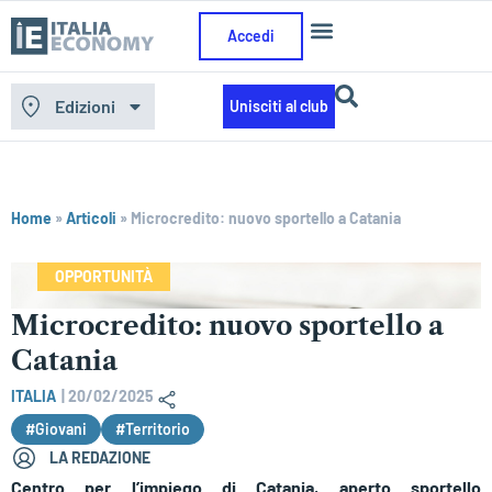
Accedi
Edizioni
Unisciti al club
Home
»
Articoli
»
Microcredito: nuovo sportello a Catania
OPPORTUNITÀ
Microcredito: nuovo sportello a
Catania
ITALIA
|
20/02/2025
#Giovani
#Territorio
LA REDAZIONE
Centro per l’impiego di Catania, aperto sportello