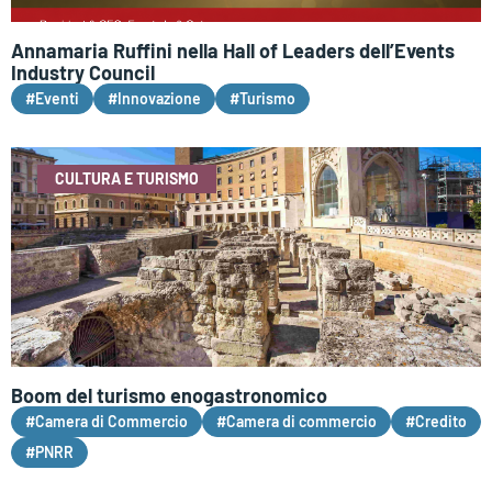
Annamaria Ruffini nella Hall of Leaders dell’Events
Industry Council
#Eventi
#Innovazione
#Turismo
CULTURA E TURISMO
Boom del turismo enogastronomico
#Camera di Commercio
#Camera di commercio
#Credito
#PNRR