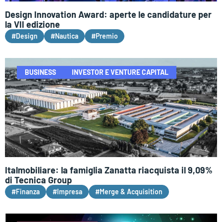
Design Innovation Award: aperte le candidature per
la VII edizione
#Design
#Nautica
#Premio
BUSINESS
INVESTOR E VENTURE CAPITAL
Italmobiliare: la famiglia Zanatta riacquista il 9,09%
di Tecnica Group
#Finanza
#Impresa
#Merge & Acquisition