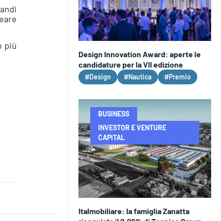
andi
reare
o più
Design Innovation Award: aperte le
candidature per la VII edizione
#Design
#Nautica
#Premio
BUSINESS
INVESTOR E VENTURE
CAPITAL
Italmobiliare: la famiglia Zanatta