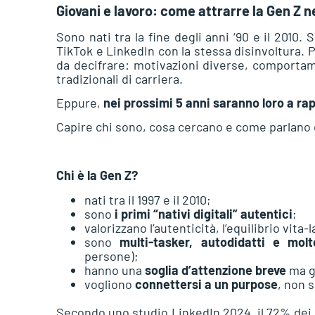
Giovani e lavoro: come attrarre la Gen Z 
Sono nati tra la fine degli anni ‘90 e il 201
TikTok e LinkedIn con la stessa disinvoltura. P
da decifrare: motivazioni diverse, comportame
tradizionali di carriera.
Eppure,
nei prossimi 5 anni saranno loro a rap
Capire chi sono, cosa cercano e come parlano è 
Chi è la Gen Z?
nati tra il 1997 e il 2010;
sono
i primi “nativi digitali” autentici
;
valorizzano l’autenticità, l’equilibrio vita-
sono
multi-tasker, autodidatti e molt
persone);
hanno una
soglia d’attenzione breve
ma gr
vogliono
connettersi a un purpose
, non 
Secondo uno studio LinkedIn 2024, il 72% dei 