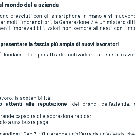
nel mondo delle aziende
0. Sono cresciuti con gli smartphone in mano e si muovon
er molti imprenditori, la Generazione Z è un mistero diff
nti imprevedibili, valori non sempre allineati con i mo
presentare la fascia più ampia di nuovi lavoratori
.
fondamentale per attrarli, motivarli e trattenerli in azi
lavoro, la sostenibilità;
o attenti alla reputazione
(del brand, dell’azienda, 
ande capacità di elaborazione rapida;
solo a una busta paga.
candidati Gen Z rifiuterebbe un’offerta da un’azienda ch