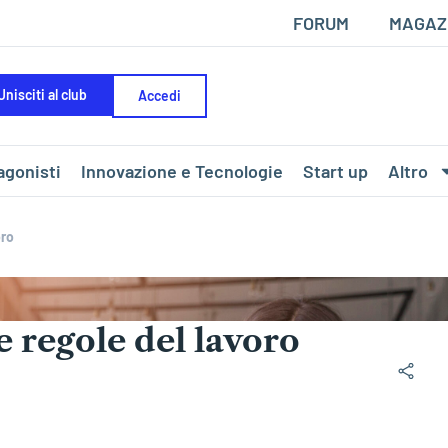
FORUM
MAGAZ
Unisciti al club
Accedi
agonisti
Innovazione e Tecnologie
Start up
Altro
oro
 regole del lavoro