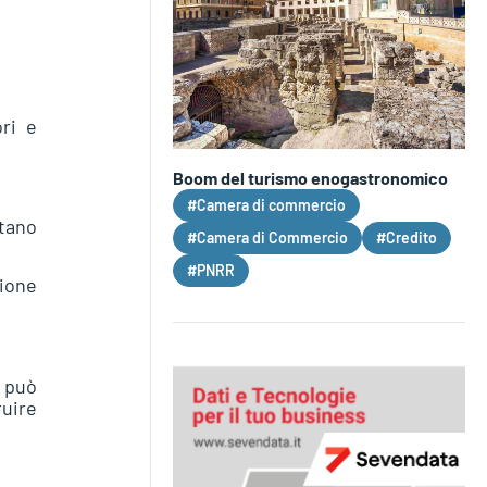
ori e
Boom del turismo enogastronomico
#Camera di commercio
ttano
#Camera di Commercio
#Credito
#PNRR
zione
i può
ruire