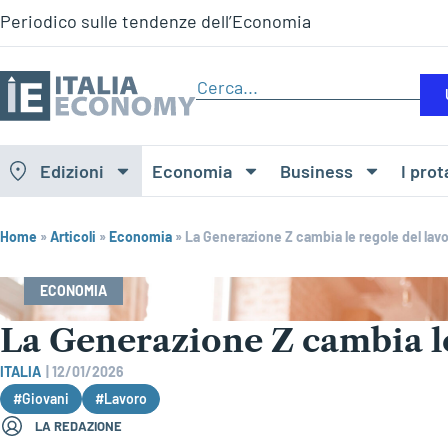
Periodico sulle tendenze dell’Economia
Edizioni
Economia
Business
I prot
Home
»
Articoli
»
Economia
»
La Generazione Z cambia le regole del lav
ECONOMIA
La Generazione Z cambia le
ITALIA
|
12/01/2026
#Giovani
#Lavoro
LA REDAZIONE