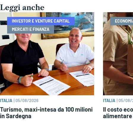
Leggi anche
INVESTOR E VENTURE CAPITAL
ECONOMI
MERCATI E FINANZA
ITALIA
|
05/08/2026
ITALIA
|
05/08/
Turismo, maxi-intesa da 100 milioni
Il costo ec
in Sardegna
alimentare