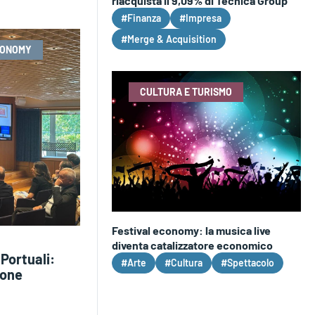
riacquista il 9,09% di Tecnica Group
#Finanza
#Impresa
#Merge & Acquisition
CONOMY
CULTURA E TURISMO
Festival economy: la musica live
diventa catalizzatore economico
Portuali:
#Arte
#Cultura
#Spettacolo
ione