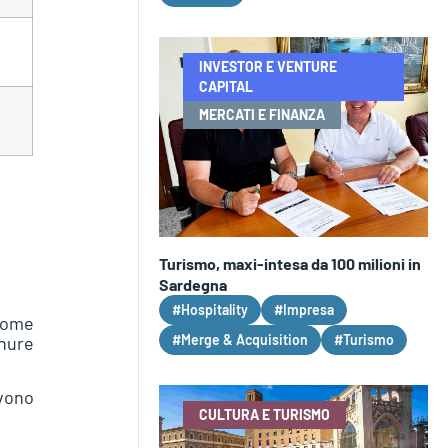
INVESTOR E VENTURE
CAPITAL
MERCATI E FINANZA
Turismo, maxi-intesa da 100 milioni in
Sardegna
#Hospitality
#Impresa
 come
#Merge & Acquisition
#Turismo
chure
rvono
CULTURA E TURISMO