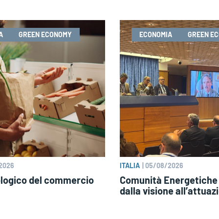
A
GREEN ECONOMY
ECONOMIA
GREEN E
2026
ITALIA
|
05/08/2026
ologico del commercio
Comunità Energetiche 
dalla visione all’attuaz