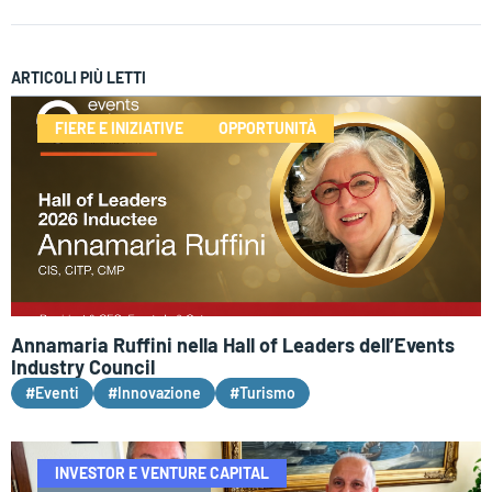
ARTICOLI PIÙ LETTI
FIERE E INIZIATIVE
OPPORTUNITÀ
Annamaria Ruffini nella Hall of Leaders dell’Events
Industry Council
#Eventi
#Innovazione
#Turismo
INVESTOR E VENTURE CAPITAL