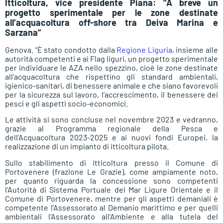
Itticoltura, vice presidente Piana: “A breve un
progetto sperimentale per le zone destinate
all’acquacoltura off-shore tra Deiva Marina e
Sarzana”
Genova. “È stato condotto dalla
Regione Liguria
, insieme alle
autorità competenti e ai Flag liguri, un progetto sperimentale
per individuare le AZA nello spezzino, cioè le zone destinate
all’acquacoltura che rispettino gli standard ambientali,
igienico-sanitari, di benessere animale e che siano favorevoli
per la sicurezza sul lavoro, l’accrescimento, il benessere dei
pesci e gli aspetti socio-economici.
Le attività si sono concluse nel novembre 2023 e vedranno,
grazie al Programma regionale della Pesca e
dell’Acquacoltura 2023-2025 e ai nuovi fondi Europei, la
realizzazione di un impianto di itticoltura pilota.
Sullo stabilimento di itticoltura presso il Comune di
Portovenere (frazione Le Grazie), come ampiamente noto,
per quanto riguarda la concessione sono competenti
l’Autorità di Sistema Portuale del Mar Ligure Orientale e il
Comune di Portovenere, mentre per gli aspetti demaniali è
competente l’Assessorato al Demanio marittimo e per quelli
ambientali l’Assessorato all’Ambiente e alla tutela del