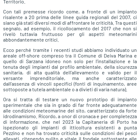
Territorio.
Con tali premesse ricordo come, a fronte di un impianto
risalente a 20 prima delle linee guida regionali del 2007, ci
siano già stati diversi modi di affrontare le criticità. Tra questi
segnalo, ad esempio, il ricollocamento del 2017 che non si
rivelò tuttavia fruttuoso per gli aspetti meteomarini
abbondantemente critici.
Ecco perché tramite i recenti studi abbiamo individuato un
areale off-shore compreso tra il Comune di Deiva Marina e
quello di Sarzana idoneo non solo per l’installazione e la
tenuta degli impianti dal profilo ambientale, della sicurezza
sanitaria, di alta qualità dell’allevamento e valido per il
versante imprenditoriale, ma anche caratterizzato
dall’assenza di vincoli specifici (fonti di inquinamento, aree
sottoposte a tutela ambientale o a divieti di varia natura).
Ora si tratta di testare un nuovo prototipo di impianto
sperimentale che sia in grado di far fronte adeguatamente
alle condizioni meteomarine del sito, caratterizzato da forte
idrodinamismo. Ricordo, a onor di cronaca e per completezza
di informazione, che nel 2023 la Capitaneria di Porto ha
ispezionato gli impianti di itticoltura esistenti a punta
Pezzino e non ha trovato criticità sulle condizioni dei pesci
allevati, ritenendo pulito e vitale il fondale sottostante alle