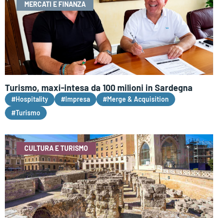
MERCATI E FINANZA
Turismo, maxi-intesa da 100 milioni in Sardegna
#Hospitality
#Impresa
#Merge & Acquisition
#Turismo
CULTURA E TURISMO