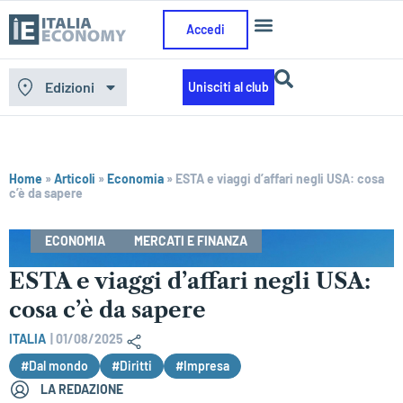
Accedi
Edizioni
Unisciti al club
Home
»
Articoli
»
Economia
»
ESTA e viaggi d’affari negli USA: cosa
c’è da sapere
ECONOMIA
MERCATI E FINANZA
ESTA e viaggi d’affari negli USA:
cosa c’è da sapere
ITALIA
|
01/08/2025
#Dal mondo
#Diritti
#Impresa
LA REDAZIONE