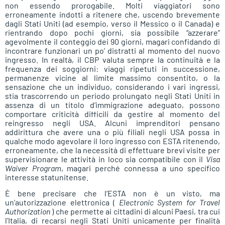
non essendo prorogabile. Molti viaggiatori sono
erroneamente indotti a ritenere che, uscendo brevemente
dagli Stati Uniti (ad esempio, verso il Messico o il Canada) e
rientrando dopo pochi giorni, sia possibile “azzerare”
agevolmente il conteggio dei 90 giorni, magari confidando di
incontrare funzionari un po’ distratti al momento del nuovo
ingresso. In realtà, il CBP valuta sempre la continuità e la
frequenza dei soggiorni: viaggi ripetuti in successione,
permanenze vicine al limite massimo consentito, o la
sensazione che un individuo, considerando i vari ingressi,
stia trascorrendo un periodo prolungato negli Stati Uniti in
assenza di un titolo d’immigrazione adeguato, possono
comportare criticità difficili da gestire al momento del
reingresso negli USA. Alcuni imprenditori pensano
addirittura che avere una o più filiali negli USA possa in
qualche modo agevolare il loro ingresso con ESTA ritenendo,
erroneamente, che la necessità di effettuare brevi visite per
supervisionare le attività in loco sia compatibile con il
Visa
Waiver Program
, magari perché connessa a uno specifico
interesse statunitense.
È bene precisare che l’ESTA non è un visto, ma
un’autorizzazione elettronica (
Electronic System for Travel
Authorization
) che permette ai cittadini di alcuni Paesi, tra cui
l’Italia, di recarsi negli Stati Uniti unicamente per finalità