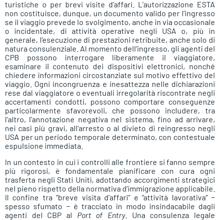
turistiche o per brevi visite d’affari. L’autorizzazione ESTA
non costituisce, dunque, un documento valido per l’ingresso
se il viaggio prevede lo svolgimento, anche in via occasionale
o incidentale, di attività operative negli USA o, più in
generale, l’esecuzione di prestazioni retribuite, anche solo di
natura consulenziale. Al momento dell’ingresso, gli agenti del
CPB possono interrogare liberamente il viaggiatore,
esaminare il contenuto dei dispositivi elettronici, nonché
chiedere informazioni circostanziate sul motivo effettivo del
viaggio. Ogni incongruenza e inesattezza nelle dichiarazioni
rese dal viaggiatore o eventuali irregolarità riscontrate negli
accertamenti condotti, possono comportare conseguenze
particolarmente sfavorevoli, che possono includere, tra
l’altro, l’annotazione negativa nel sistema, fino ad arrivare,
nei casi più gravi, all’arresto o al divieto di reingresso negli
USA per un periodo temporale determinato, con contestuale
espulsione immediata.
In un contesto in cui i controlli alle frontiere si fanno sempre
più rigorosi, è fondamentale pianificare con cura ogni
trasferta negli Stati Uniti, adottando accorgimenti strategici
nel pieno rispetto della normativa d’immigrazione applicabile.
Il confine tra “breve visita d’affari” e “attività lavorativa” −
spesso sfumato − è tracciato in modo insindacabile dagli
agenti del CBP al
Port of Entry
. Una consulenza legale