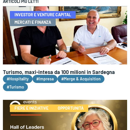
ARTICOLI PIÙ LETTI
INVESTOR E VENTURE CAPITAL
MERCATI E FINANZA
Turismo, maxi-intesa da 100 milioni in Sardegna
#Hospitality
#Impresa
#Merge & Acquisition
#Turismo
FIERE E INIZIATIVE
OPPORTUNITÀ