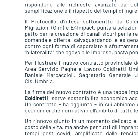
rispondono alle richieste avanzate da Co
semplificazione e il rispetto dei tempi di ingre
Il Protocollo d’intesa sottoscritto da Coldi
Migrazioni (Oim) e E4Impact, punta a seleziona
patto per la creazione di canali sicuri per la r
domanda e offerta, salvaguardando le esigenze d
contro ogni forma di caporalato e sfruttament
“bilateralità” che agevola le imprese, basta pen
Per illustrare il nuovo contratto provinciale de
Area Servizio Paghe e Lavoro Coldiretti Umb
Daniele Marcaccioli, Segretario Generale 
Cisl Umbria.
La firma del nuovo contratto è una tappa im
Coldiretti
; serve sostenibilità economica acc
Un contratto – ha aggiunto – in cui abbiamo c
economici che normativi nell’ambito di tutte le
Un rinnovo giunto in un momento delicato e pa
costo della vita, ma anche per tutti gli impre
tempi post covid, amplificato dalle tensio