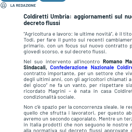
LA REDAZIONE
Coldiretti Umbria: aggiornamenti sul nuo
decreto flussi
“Agricoltura e lavoro: le ultime novità”, è il ti
Todi, per fare il punto sui recenti cambiamen
primario, con un focus sul nuovo contratto pr
giovedì scorso, e sul decreto flussi.
Nel suo intervento all’incontro
Romano Mag
Sindacali,
Confederazione Nazionale Coldire
contratto importante, per un settore che vive
degli ultimi anni, con gli agricoltori chiamati 
del gioco” ne fa un vanto, per rispettare si
ricordato Magrini – è nata in casa Coldiret
condizionalità sociale.
Non c’è spazio per la concorrenza sleale, le r
quello che sfrutta i lavoratori, per questo a
avremo un secondo caporalato. Mentre un terzo
in Italia prodotti che non seguono le nostre
alla normativa sul decreto flussi approvate d