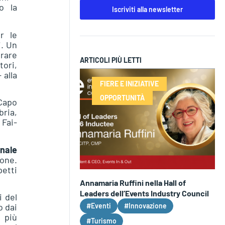
o la
Iscriviti alla newsletter
er le
i. Un
trare
ARTICOLI PIÙ LETTI
tori,
 alla
FIERE E INIZIATIVE
OPPORTUNITÀ
 Capo
bria,
Fai-
onale
ione.
petti
Annamaria Ruffini nella Hall of
Leaders dell’Events Industry Council
i del
o dai
#Eventi
#Innovazione
 più
#Turismo