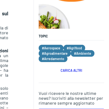
 sul
la di
ttore
TOPIC
rmato
#Aerospace
#Agrifood
ioni
#Agroalimentare
#Ambiente
a un
#Arredamento
clima
egole
 – ha
CARICA ALTRI
r la
 solo
menti
Vuoi ricevere le nostre ultime
ivano
news? Iscriviti alla newsletter per
dotte
rimanere sempre aggiornato
ini –