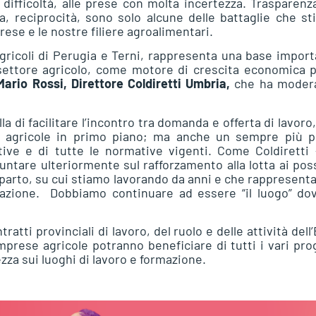
n difficoltà, alle prese con molta incertezza. Trasparenz
a, reciprocità, sono solo alcune delle battaglie che s
rese e le nostre filiere agroalimentari.
 agricoli di Perugia e Terni, rappresenta una base impor
settore agricolo, come motore di crescita economica p
Mario Rossi, Direttore Coldiretti Umbria,
che ha modera
la di facilitare l’incontro tra domanda e offerta di lavoro
e agricole in primo piano; ma anche un sempre più p
ative e di tutte le normative vigenti. Come Coldiretti
ntare ulteriormente sul rafforzamento alla lotta ai poss
parto, su cui stiamo lavorando da anni e che rappresent
zzazione. Dobbiamo continuare ad essere “il luogo” do
ratti provinciali di lavoro, del ruolo e delle attività dell
imprese agricole potranno beneficiare di tutti i vari pro
za sui luoghi di lavoro e formazione.