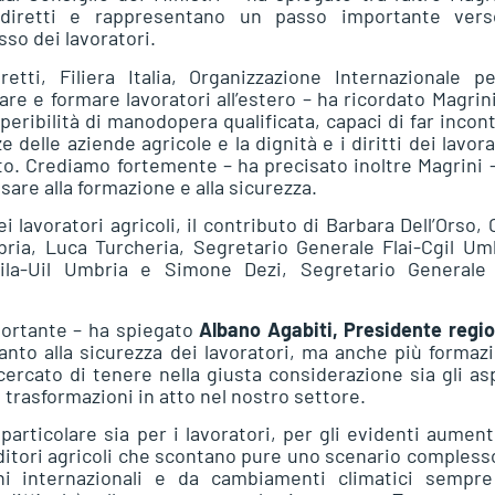
ldiretti e rappresentano un passo importante vers
sso dei lavoratori.
retti, Filiera Italia, Organizzazione Internazionale p
re e formare lavoratori all’estero – ha ricordato Magrin
eperibilità di manodopera qualificata, capaci di far incon
elle aziende agricole e la dignità e i diritti dei lavora
o. Crediamo fortemente – ha precisato inoltre Magrini –
sare alla formazione e alla sicurezza.
i lavoratori agricoli, il contributo di Barbara Dell’Orso,
ria, Luca Turcheria, Segretario Generale Flai-Cgil Um
Uila-Uil Umbria e Simone Dezi, Segretario Generale 
portante – ha spiegato
Albano Agabiti, Presidente regi
anto alla sicurezza dei lavoratori, ma anche più formaz
ercato di tenere nella giusta considerazione sia gli as
 trasformazioni in atto nel nostro settore.
rticolare sia per i lavoratori, per gli evidenti aument
nditori agricoli che scontano pure uno scenario compless
ni internazionali e da cambiamenti climatici sempre