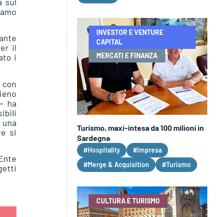
a sul
tiamo
INVESTOR E VENTURE
tante
CAPITAL
er il
MERCATI E FINANZA
to i
, con
ieno
 – ha
ibili
a una
Turismo, maxi-intesa da 100 milioni in
ve si
Sardegna
#Hospitality
#Impresa
’Ente
#Merge & Acquisition
#Turismo
getti
CULTURA E TURISMO