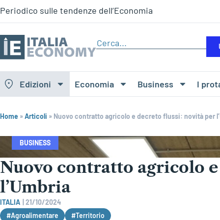
Periodico sulle tendenze dell’Economia
Edizioni
Economia
Business
I prot
Home
»
Articoli
»
Nuovo contratto agricolo e decreto flussi: novità per 
BUSINESS
Nuovo contratto agricolo e 
l’Umbria
ITALIA
|
21/10/2024
#Agroalimentare
#Territorio