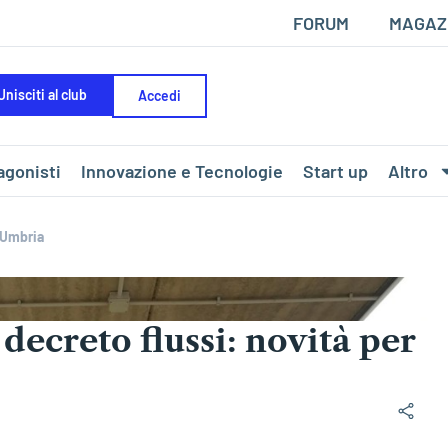
FORUM
MAGAZ
Unisciti al club
Accedi
agonisti
Innovazione e Tecnologie
Start up
Altro
l’Umbria
decreto flussi: novità per