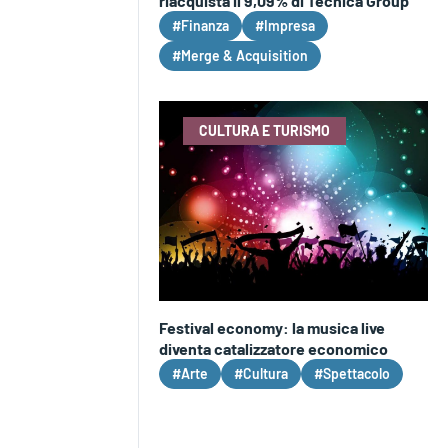
riacquista il 9,09% di Tecnica Group
#Finanza
#Impresa
#Merge & Acquisition
CULTURA E TURISMO
Festival economy: la musica live
diventa catalizzatore economico
#Arte
#Cultura
#Spettacolo