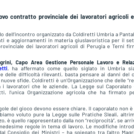
vo contratto provinciale dei lavoratori agricoli e
tolo dell’incontro organizzato da Coldiretti Umbria a Pantal
ti e aggiornamenti in materia giuslavoristica per il se
ovinciale dei lavoratori agricoli di Perugia e Terni fi
rini, Capo Area Gestione Personale Lavoro e Relaz
tti
, ha affermato come quello siglato in Umbria si
 delle difficoltà rilevanti, basta pensare ai danni del 
a nuove sfide. Coldiretti è un’Organizzazione che delle “r
a i lavoratori che le aziende. La Legge sul Caporalato
ti, l’unica Organizzazione agricola che ha firmato pe
egole del gioco devono essere chiare. Il caporalato non è
bbiamo voluto pure la Legge sulle Pratiche Sleali, altri
, è quello rappresentato dalla non “reciprocità”, se arr
 medesime regole in tema di lavoro. Le modifiche intro
al Consiglio dei Ministri – ha spiegato tra l’altro Magr