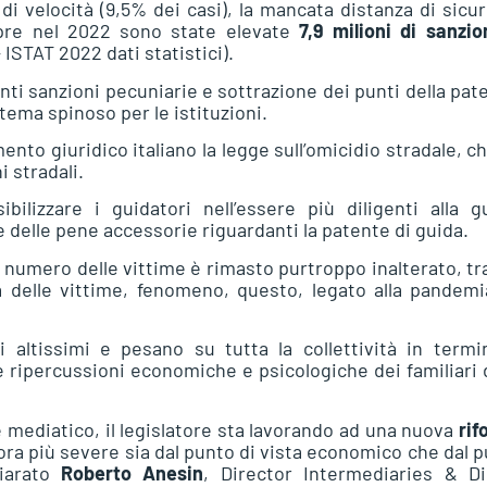
o di velocità (9,5% dei casi), la mancata distanza di sicu
pre nel 2022 sono state elevate
7,9 milioni di sanzio
 ISTAT 2022 dati statistici).
i sanzioni pecuniarie e sottrazione dei punti della pat
tema spinoso per le istituzioni.
mento giuridico italiano la legge sull’omicidio stradale, c
i stradali.
bilizzare i guidatori nell’essere più diligenti alla g
delle pene accessorie riguardanti la patente di guida.
il numero delle vittime è rimasto purtroppo inalterato, t
 delle vittime, fenomeno, questo, legato alla pandemi
i altissimi e pesano su tutta la collettività in termi
le ripercussioni economiche e psicologiche dei familiari 
re mediatico, il legislatore sta lavorando ad una nuova
rif
ra più severe sia dal punto di vista economico che dal 
hiarato
Roberto Anesin
, Director Intermediaries & Di