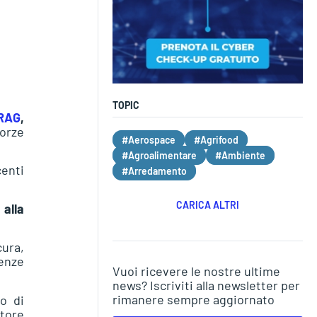
TOPIC
RAG
,
forze
#Aerospace
#Agrifood
#Agroalimentare
#Ambiente
enti
#Arredamento
CARICA ALTRI
alla
cura,
tenze
Vuoi ricevere le nostre ultime
news? Iscriviti alla newsletter per
rimanere sempre aggiornato
o di
tore