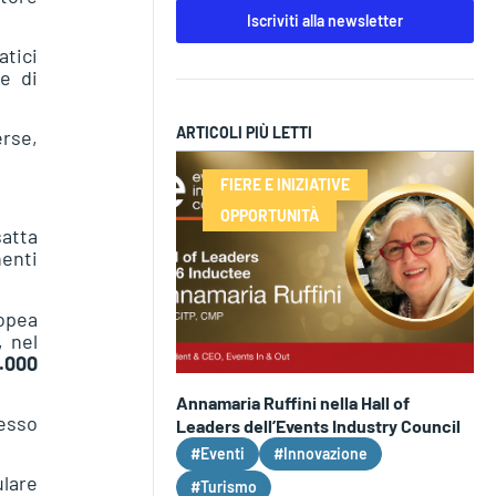
Iscriviti alla newsletter
atici
 e di
ARTICOLI PIÙ LETTI
erse,
FIERE E INIZIATIVE
OPPORTUNITÀ
satta
nenti
opea
, nel
.000
Annamaria Ruffini nella Hall of
sesso
Leaders dell’Events Industry Council
#Eventi
#Innovazione
ulare
#Turismo