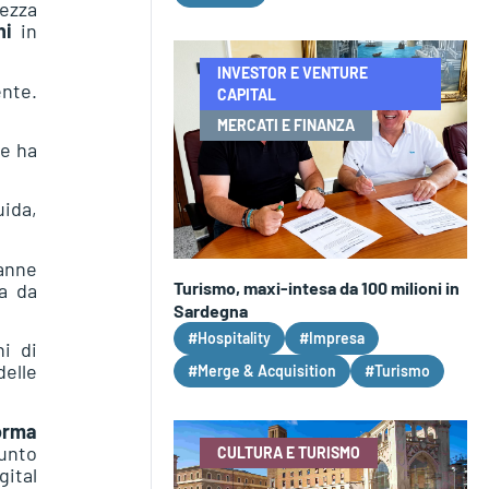
rezza
ni
in
INVESTOR E VENTURE
ente.
CAPITAL
MERCATI E FINANZA
he ha
uida,
ranne
Turismo, maxi-intesa da 100 milioni in
a da
Sardegna
#Hospitality
#Impresa
ni di
delle
#Merge & Acquisition
#Turismo
orma
punto
CULTURA E TURISMO
gital