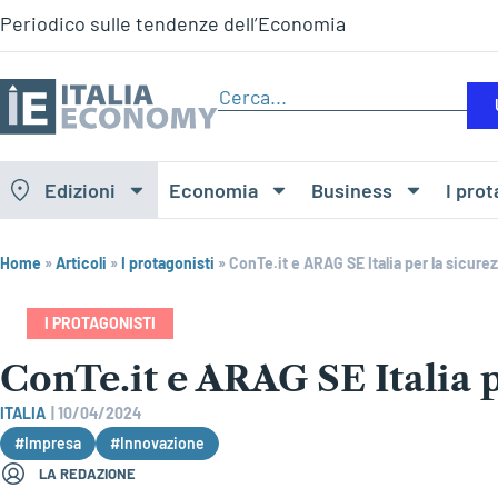
Periodico sulle tendenze dell’Economia
Edizioni
Economia
Business
I prot
Home
»
Articoli
»
I protagonisti
»
ConTe.it e ARAG SE Italia per la sicurez
I PROTAGONISTI
ConTe.it e ARAG SE Italia p
ITALIA
|
10/04/2024
#Impresa
#Innovazione
LA REDAZIONE