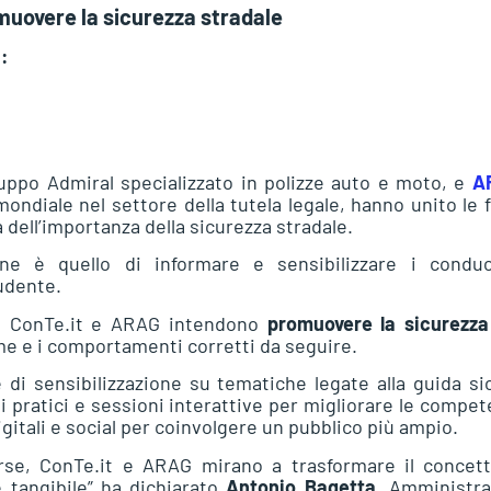
muovere la sicurezza stradale
a:
Gruppo Admiral specializzato in polizze auto e moto, e
A
mondiale nel settore della tutela legale, hanno unito le 
ell’importanza della sicurezza stradale.
one è quello di informare e sensibilizzare i conduc
udente.
te, ConTe.it e ARAG intendono
promuovere la sicurezza 
me e i comportamenti corretti da seguire.
 di sensibilizzazione su tematiche legate alla guida si
li pratici e sessioni interattive per migliorare le compe
digitali e social per coinvolgere un pubblico più ampio.
orse, ConTe.it e ARAG mirano a trasformare il concett
 tangibile” ha dichiarato
Antonio Bagetta
, Amministra