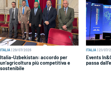
ITALIA
|
29/07/2026
ITALIA
|
21/07/
Italia-Uzbekistan: accordo per
Events In&O
un’agricoltura più competitiva e
passa dall’
sostenibile