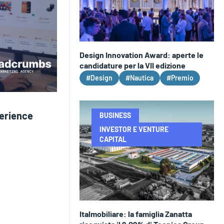
Design Innovation Award: aperte le
candidature per la VII edizione
#Design
#Nautica
#Premio
erience
BUSINESS
INVESTOR E VENTURE
CAPITAL
Italmobiliare: la famiglia Zanatta