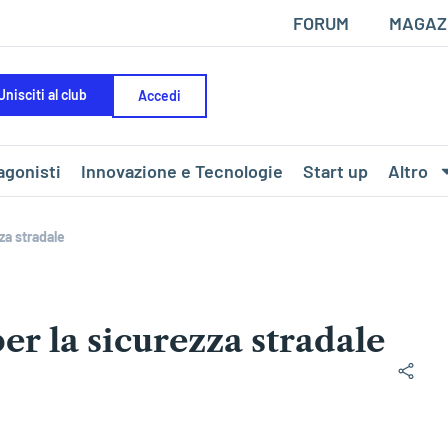
FORUM
MAGAZ
Unisciti al club
Accedi
agonisti
Innovazione e Tecnologie
Start up
Altro
za stradale
er la sicurezza stradale