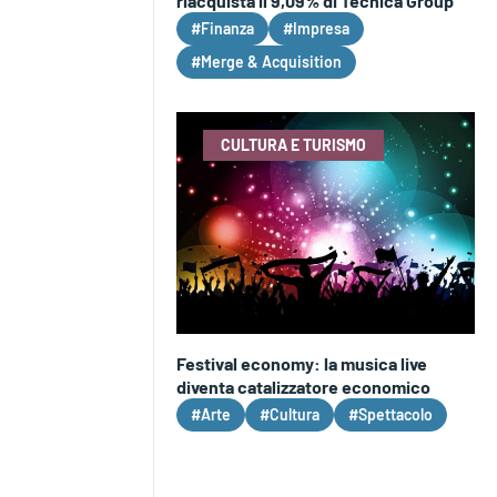
riacquista il 9,09% di Tecnica Group
#Finanza
#Impresa
#Merge & Acquisition
CULTURA E TURISMO
Festival economy: la musica live
diventa catalizzatore economico
#Arte
#Cultura
#Spettacolo