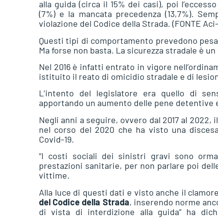
alla guida (circa il 15% dei casi), poi l’eccess
(7%) e la mancata precedenza (13,7%). Sem
violazione del Codice della Strada. (FONTE Aci-
Questi tipi di comportamento prevedono pesant
Ma forse non basta. La sicurezza stradale è un 
Nel 2016 è infatti entrato in vigore nell’ordina
istituito il reato di omicidio stradale e di lesion
L’intento del legislatore era quello di sensi
apportando un aumento delle pene detentive e 
Negli anni a seguire, ovvero dal 2017 al 2022, 
nel corso del 2020 che ha visto una discesa
Covid-19.
“I costi sociali dei sinistri gravi sono orma
prestazioni sanitarie, per non parlare poi del
vittime.
Alla luce di questi dati e visto anche il clamo
del Codice della Strada
, inserendo norme anco
di vista di interdizione alla guida” ha dic