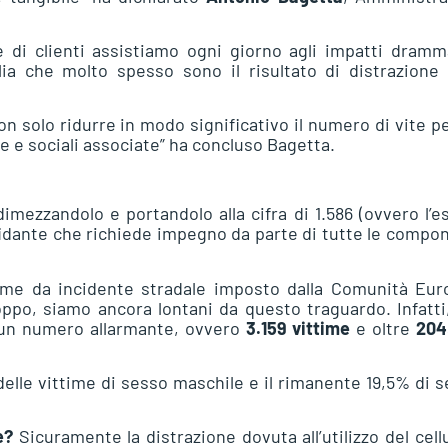
e di clienti assistiamo ogni giorno agli impatti dramm
alia che molto spesso sono il risultato di distrazione
solo ridurre in modo significativo il numero di vite p
e sociali associate” ha concluso Bagetta.
dimezzandolo e portandolo alla cifra di 1.586 (ovvero l’e
sfidante che richiede impegno da parte di tutte le compo
time da incidente stradale imposto dalla Comunità Eur
roppo, siamo ancora lontani da questo traguardo. Infatti
di un numero allarmante, ovvero
3.159 vittime
e oltre
204
delle vittime di sesso maschile e il rimanente 19,5% di 
e?
Sicuramente la distrazione dovuta all’utilizzo del cell