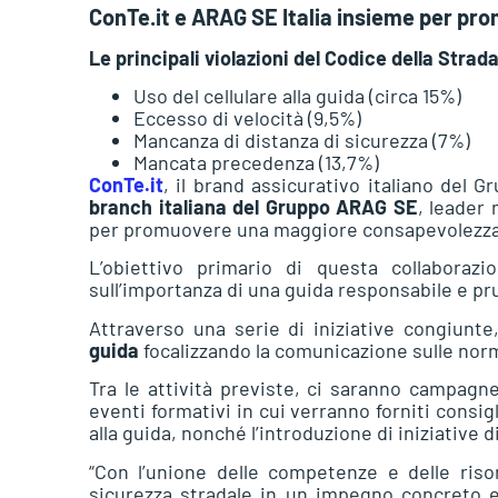
ConTe.it e ARAG SE Italia insieme per pro
Le principali violazioni del Codice della Strad
Uso del cellulare alla guida (circa 15%)
Eccesso di velocità (9,5%)
Mancanza di distanza di sicurezza (7%)
Mancata precedenza (13,7%)
ConTe.it
, il brand assicurativo italiano del 
branch italiana del Gruppo ARAG SE
, leader 
per promuovere una maggiore consapevolezza d
L’obiettivo primario di questa collaborazi
sull’importanza di una guida responsabile e pr
Attraverso una serie di iniziative congiun
guida
focalizzando la comunicazione sulle nor
Tra le attività previste, ci saranno campagne
eventi formativi in cui verranno forniti consig
alla guida, nonché l’introduzione di iniziative 
“Con l’unione delle competenze e delle ris
sicurezza stradale in un impegno concreto e