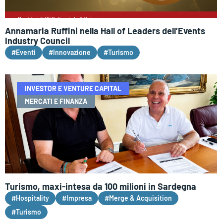
Annamaria Ruffini nella Hall of Leaders dell’Events
Industry Council
#Eventi
#Innovazione
#Turismo
INVESTOR E VENTURE CAPITAL
MERCATI E FINANZA
Turismo, maxi-intesa da 100 milioni in Sardegna
#Hospitality
#Impresa
#Merge & Acquisition
#Turismo