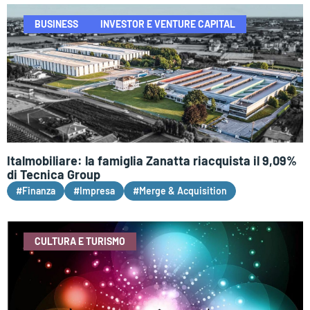
BUSINESS
INVESTOR E VENTURE CAPITAL
Italmobiliare: la famiglia Zanatta riacquista il 9,09%
di Tecnica Group
#Finanza
#Impresa
#Merge & Acquisition
CULTURA E TURISMO