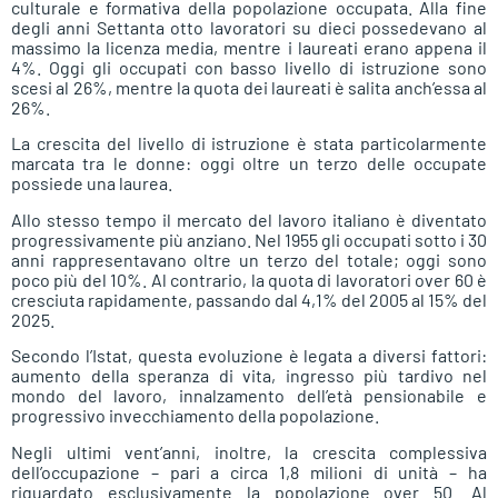
culturale e formativa della popolazione occupata. Alla fine
degli anni Settanta otto lavoratori su dieci possedevano al
massimo la licenza media, mentre i laureati erano appena il
4%. Oggi gli occupati con basso livello di istruzione sono
scesi al 26%, mentre la quota dei laureati è salita anch’essa al
26%.
La crescita del livello di istruzione è stata particolarmente
marcata tra le donne: oggi oltre un terzo delle occupate
possiede una laurea.
Allo stesso tempo il mercato del lavoro italiano è diventato
progressivamente più anziano. Nel 1955 gli occupati sotto i 30
anni rappresentavano oltre un terzo del totale; oggi sono
poco più del 10%. Al contrario, la quota di lavoratori over 60 è
cresciuta rapidamente, passando dal 4,1% del 2005 al 15% del
2025.
Secondo l’Istat, questa evoluzione è legata a diversi fattori:
aumento della speranza di vita, ingresso più tardivo nel
mondo del lavoro, innalzamento dell’età pensionabile e
progressivo invecchiamento della popolazione.
Negli ultimi vent’anni, inoltre, la crescita complessiva
dell’occupazione – pari a circa 1,8 milioni di unità – ha
riguardato esclusivamente la popolazione over 50. Al