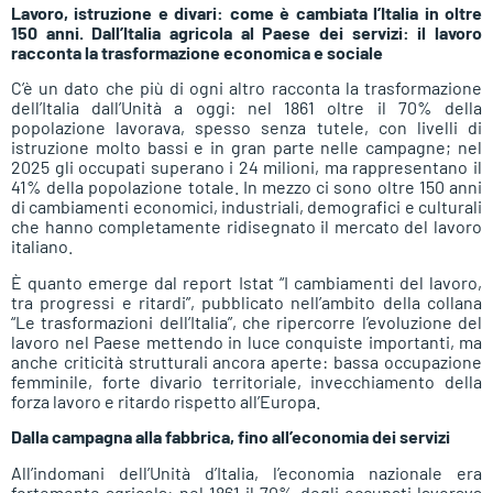
Lavoro, istruzione e divari: come è cambiata l’Italia in oltre
150 anni. Dall’Italia agricola al Paese dei servizi: il lavoro
racconta la trasformazione economica e sociale
C’è un dato che più di ogni altro racconta la trasformazione
dell’Italia dall’Unità a oggi: nel 1861 oltre il 70% della
popolazione lavorava, spesso senza tutele, con livelli di
istruzione molto bassi e in gran parte nelle campagne; nel
2025 gli occupati superano i 24 milioni, ma rappresentano il
41% della popolazione totale. In mezzo ci sono oltre 150 anni
di cambiamenti economici, industriali, demografici e culturali
che hanno completamente ridisegnato il mercato del lavoro
italiano.
È quanto emerge dal report Istat “I cambiamenti del lavoro,
tra progressi e ritardi”, pubblicato nell’ambito della collana
“Le trasformazioni dell’Italia”, che ripercorre l’evoluzione del
lavoro nel Paese mettendo in luce conquiste importanti, ma
anche criticità strutturali ancora aperte: bassa occupazione
femminile, forte divario territoriale, invecchiamento della
forza lavoro e ritardo rispetto all’Europa.
Dalla campagna alla fabbrica, fino all’economia dei servizi
All’indomani dell’Unità d’Italia, l’economia nazionale era
fortemente agricola: nel 1861 il 70% degli occupati lavorava