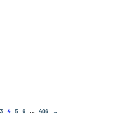
3
4
5
6
…
406
→