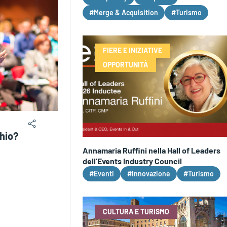
#Merge & Acquisition
#Turismo
FIERE E INIZIATIVE
OPPORTUNITÀ
chio?
Annamaria Ruffini nella Hall of Leaders
dell’Events Industry Council
#Eventi
#Innovazione
#Turismo
CULTURA E TURISMO