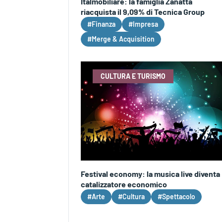
Italmobiliare: la famiglia Zanatta
riacquista il 9,09% di Tecnica Group
#Finanza
#Impresa
#Merge & Acquisition
CULTURA E TURISMO
Festival economy: la musica live diventa
catalizzatore economico
#Arte
#Cultura
#Spettacolo