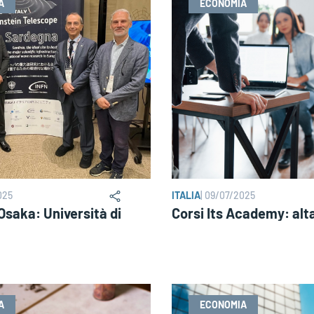
A
ECONOMIA
025
ITALIA
|
09/07/2025
saka: Università di
Corsi Its Academy: alt
A
ECONOMIA