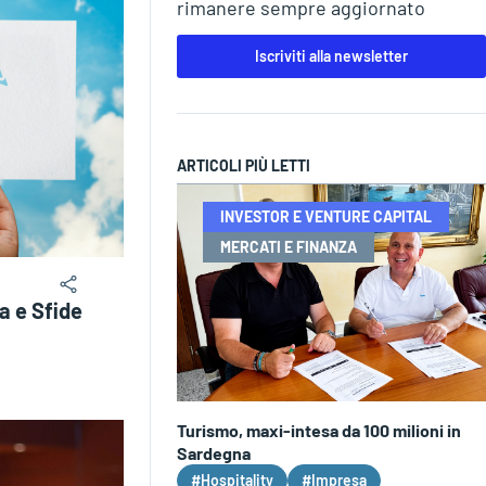
rimanere sempre aggiornato
Iscriviti alla newsletter
ARTICOLI PIÙ LETTI
INVESTOR E VENTURE CAPITAL
MERCATI E FINANZA
a e Sfide
Turismo, maxi-intesa da 100 milioni in
Sardegna
#Hospitality
#Impresa